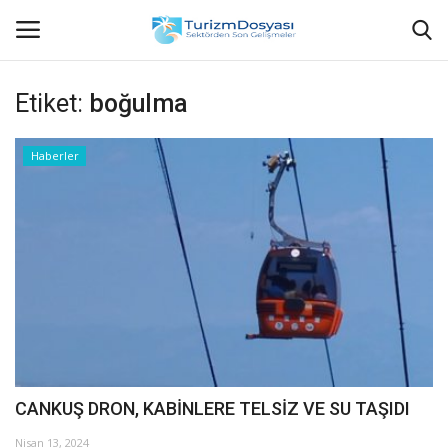
Etiket:
boğulma
Anasayfa
Haberler
Bize Ulaşın
Künye
Halil ÖNCÜ kimdir?
KVKK Aydınlatma Metni
Haberler
CANKUŞ DRON, KABİNLERE TELSİZ VE SU TAŞIDI
Görüntülü
Nisan 13, 2024