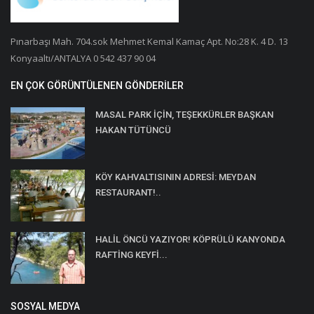
Pınarbaşı Mah. 704.sok Mehmet Kemal Kamaç Apt. No:28 K. 4 D. 13
Konyaaltı/ANTALYA 0 542 437 90 04
EN ÇOK GÖRÜNTÜLENEN GÖNDERILER
MASAL PARK İÇİN, TEŞEKKÜRLER BAŞKAN
HAKAN TÜTÜNCÜ
KÖY KAHVALTISININ ADRESİ: MEYDAN
RESTAURANT!..
HALİL ÖNCÜ YAZIYOR! KÖPRÜLÜ KANYONDA
RAFTİNG KEYFİ...
SOSYAL MEDYA