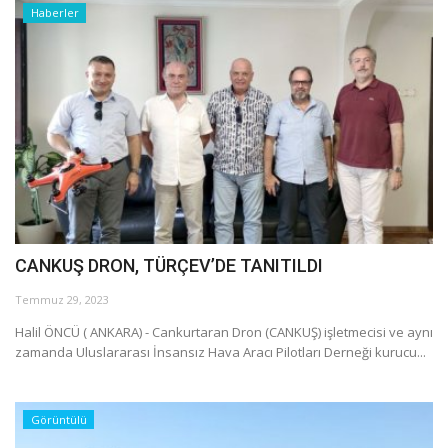
Haberler
CANKUŞ DRON, TÜRÇEV’DE TANITILDI
Temmuz 29, 2023
Halil ÖNCÜ ( ANKARA) - Cankurtaran Dron (CANKUŞ) işletmecisi ve aynı
zamanda Uluslararası İnsansız Hava Aracı Pilotları Derneği kurucu...
Görüntülü