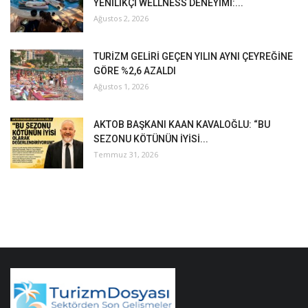
YENİLİKÇİ WELLNESS DENEYİMİ:...
Ağustos 2, 2026
TURİZM GELİRİ GEÇEN YILIN AYNI ÇEYREĞİNE
GÖRE %2,6 AZALDI
Ağustos 1, 2026
AKTOB BAŞKANI KAAN KAVALOĞLU: “BU
SEZONU KÖTÜNÜN İYİSİ...
Temmuz 31, 2026