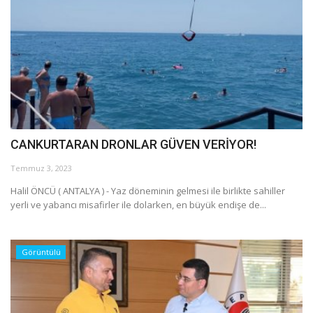
CANKURTARAN DRONLAR GÜVEN VERİYOR!
Temmuz 3, 2023
Halil ÖNCÜ ( ANTALYA ) - Yaz döneminin gelmesi ile birlikte sahiller
yerli ve yabancı misafirler ile dolarken, en büyük endişe de...
Görüntülü