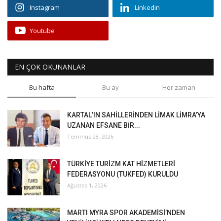
Instagram
Linkedin
Youtube
EN ÇOK OKUNANLAR
Bu hafta
Bu ay
Her zaman
KARTAL’IN SAHİLLERİNDEN LİMAK LİMRA’YA
UZANAN EFSANE BİR...
Temmuz 28, 2026
TÜRKİYE TURİZM KAT HİZMETLERİ
FEDERASYONU (TUKFED) KURULDU
Ağustos 1, 2026
MARTI MYRA SPOR AKADEMİSİ’NDEN