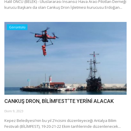
Galeri
Halil ÖNCÜ (BELEK) - Uluslararası İnsansız Hava Aracı Pilotları Derneği
kurucu Başkanı da olan Cankuş Dron İşletmesi kurucusu Erdoğan...
Görüntülü
CANKUŞ DRON, BİLİMFEST’TE YERİNİ ALACAK
Ekim 9, 2023
Kepez Belediyesi’nin bu yıl 2’ncisini düzenleyeceği Antalya Bilim
Festivali (BİLİMFEST), 19-20-21-22 Ekim tarihlerinde düzenlenecek...