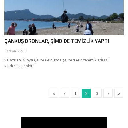
ÇANKUŞ DRONLAR, ŞİMDİDE TEMİZLİK YAPTI
Haziran 5, 2023
5 Haziran Dünya Çevre Gününde çevrecilerin temizlik adresi
Kındılçeşme oldu.
«
‹
1
2
3
›
»