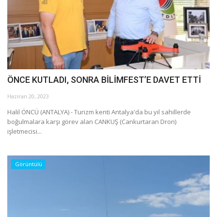
ÖNCE KUTLADI, SONRA BİLİMFEST’E DAVET ETTİ
Haziran 20, 2023
Halil ÖNCÜ (ANTALYA) - Turizm kenti Antalya'da bu yıl sahillerde
boğulmalara karşı görev alan CANKUŞ (Cankurtaran Dron)
işletmecisi...
Görüntülü