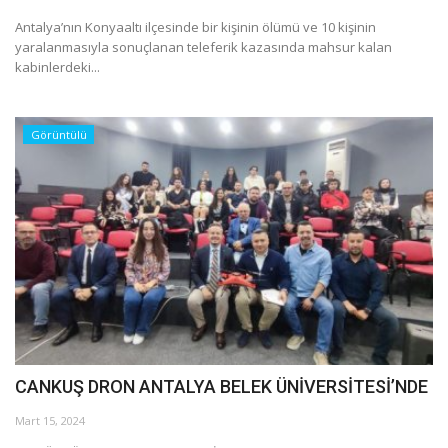
Antalya’nın Konyaaltı ilçesinde bir kişinin ölümü ve 10 kişinin
Araştırma - İnceleme
yaralanmasıyla sonuçlanan teleferik kazasında mahsur kalan
kabinlerdeki...
Lezzet Durakları
Görüntülü
Röportajlar
Gezi - Yorum
Sizlerden Gelenler
Yorumlar
Video Tanıtım
CANKUŞ DRON ANTALYA BELEK ÜNİVERSİTESİ’NDE
Köşe Yazarları
Mart 15, 2024