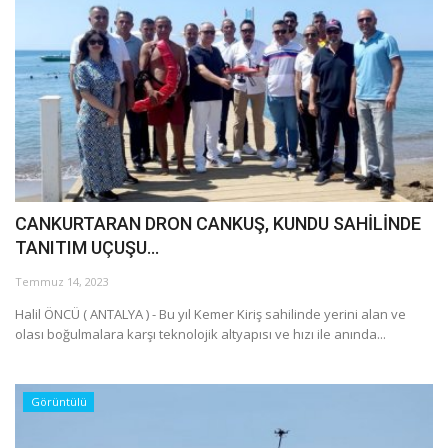
CANKURTARAN DRON CANKUŞ, KUNDU SAHİLİNDE
TANITIM UÇUŞU...
Temmuz 14, 2023
Halil ÖNCÜ ( ANTALYA ) - Bu yıl Kemer Kiriş sahilinde yerini alan ve
olası boğulmalara karşı teknolojik altyapısı ve hızı ile anında...
Görüntülü