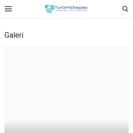
Galeri
Anasayfa
Bize Ulaşın
Künye
Halil ÖNCÜ kimdir?
KVKK Aydınlatma Metni
Haberler
Görüntülü