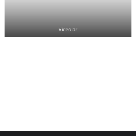
Araştırma - İnceleme
Lezzet Durakları
Videolar
Röportajlar
Gezi - Yorum
Sizlerden Gelenler
Yorumlar
Video Tanıtım
Köşe Yazarları