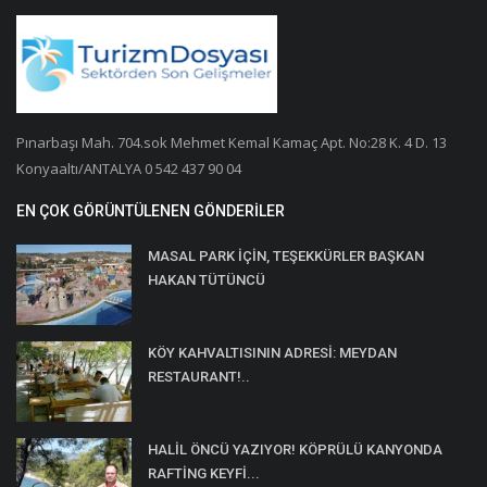
Galeri
Pınarbaşı Mah. 704.sok Mehmet Kemal Kamaç Apt. No:28 K. 4 D. 13
Konyaaltı/ANTALYA 0 542 437 90 04
EN ÇOK GÖRÜNTÜLENEN GÖNDERILER
MASAL PARK İÇİN, TEŞEKKÜRLER BAŞKAN
HAKAN TÜTÜNCÜ
KÖY KAHVALTISININ ADRESİ: MEYDAN
RESTAURANT!..
HALİL ÖNCÜ YAZIYOR! KÖPRÜLÜ KANYONDA
RAFTİNG KEYFİ...