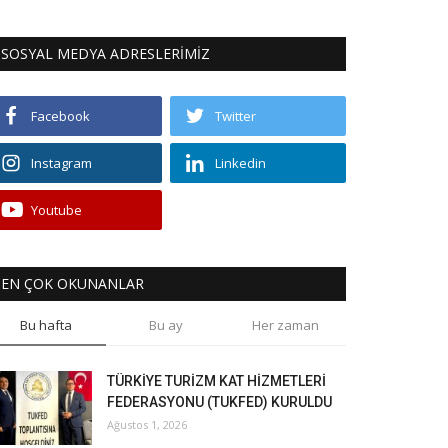
SOSYAL MEDYA ADRESLERİMİZ
Facebook
Twitter
Instagram
Linkedin
Youtube
EN ÇOK OKUNANLAR
Bu hafta
Bu ay
Her zaman
TÜRKİYE TURİZM KAT HİZMETLERİ
FEDERASYONU (TUKFED) KURULDU
Ağustos 1, 2026