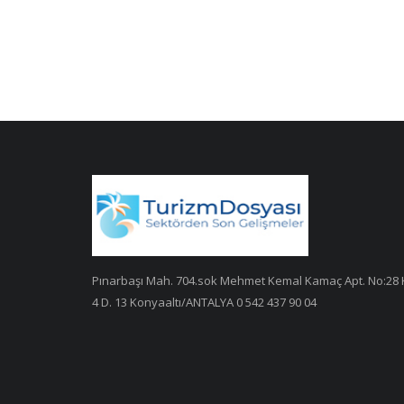
Pınarbaşı Mah. 704.sok Mehmet Kemal Kamaç Apt. No:28 
4 D. 13 Konyaaltı/ANTALYA 0 542 437 90 04