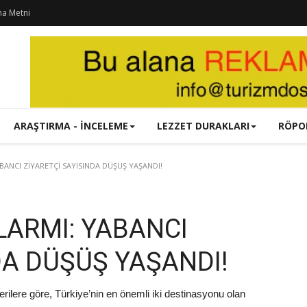
ma Metni
ARAŞTIRMA - İNCELEME
LEZZET DURAKLARI
RÖPO
ANCI ZİYARETÇİ SAYISINDA DÜŞÜŞ YAŞANDI!
LARMI: YABANCI
DA DÜŞÜŞ YAŞANDI!
rilere göre, Türkiye’nin en önemli iki destinasyonu olan