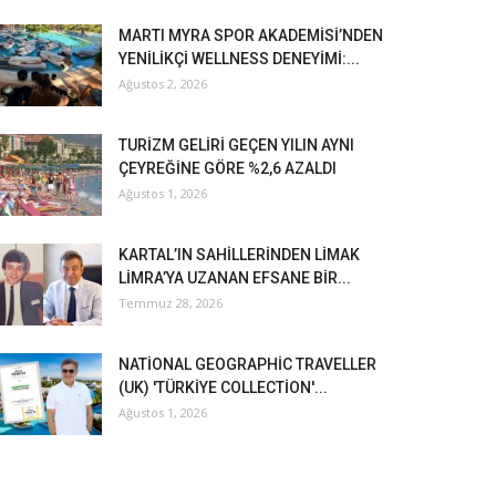
MARTI MYRA SPOR AKADEMİSİ’NDEN
YENİLİKÇİ WELLNESS DENEYİMİ:...
Ağustos 2, 2026
TURİZM GELİRİ GEÇEN YILIN AYNI
ÇEYREĞİNE GÖRE %2,6 AZALDI
Ağustos 1, 2026
KARTAL’IN SAHİLLERİNDEN LİMAK
LİMRA’YA UZANAN EFSANE BİR...
Temmuz 28, 2026
NATİONAL GEOGRAPHİC TRAVELLER
(UK) 'TÜRKİYE COLLECTİON'...
Ağustos 1, 2026