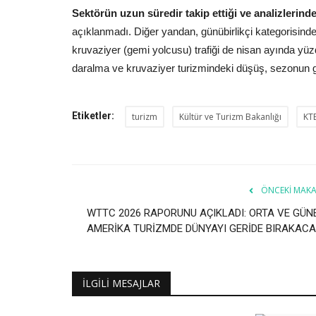
Sektörün uzun süredir takip ettiği ve analizlerind
açıklanmadı. Diğer yandan, günübirlikçi kategorisind
kruvaziyer (gemi yolcusu) trafiği de nisan ayında yüz
daralma ve kruvaziyer turizmindeki düşüş, sezonun geri
Etiketler:
turizm
Kültür ve Turizm Bakanlığı
KT
ÖNCEKI MAKA
WTTC 2026 RAPORUNU AÇIKLADI: ORTA VE GÜN
AMERİKA TURİZMDE DÜNYAYI GERİDE BIRAKACA
İLGILI MESAJLAR