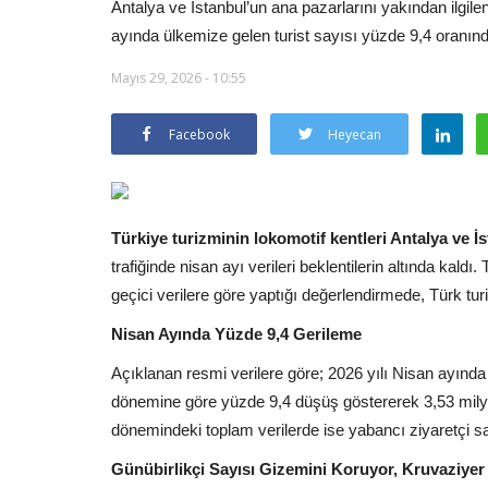
Antalya ve İstanbul’un ana pazarlarını yakından ilgil
ayında ülkemize gelen turist sayısı yüzde 9,4 oranın
Mayıs 29, 2026 - 10:55
Facebook
Heyecan
Türkiye turizminin lokomotif kentleri Antalya ve İ
trafiğinde nisan ayı verileri beklentilerin altında kal
geçici verilere göre yaptığı değerlendirmede, Türk tu
Nisan Ayında Yüzde 9,4 Gerileme
Açıklanan resmi verilere göre; 2026 yılı Nisan ayında 
dönemine göre yüzde 9,4 düşüş göstererek 3,53 milyon
dönemindeki toplam verilerde ise yabancı ziyaretçi s
Günübirlikçi Sayısı Gizemini Koruyor, Kruvaziyer 