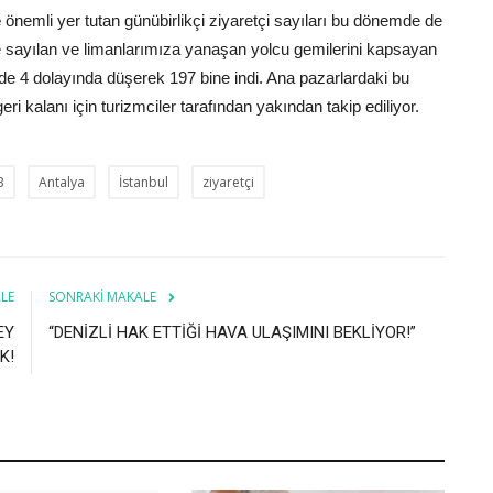
e
önemli yer tutan günübirlikçi ziyaretçi sayıları bu dönemde de
e sayılan ve limanlarımıza yanaşan yolcu gemilerini kapsayan
de 4 dolayında düşerek 197 bine indi. Ana pazarlardaki bu
 kalanı için turizmciler tarafından yakından takip ediliyor.
B
Antalya
İstanbul
ziyaretçi
LE
SONRAKI MAKALE
EY
“DENİZLİ HAK ETTİĞİ HAVA ULAŞIMINI BEKLİYOR!”
K!