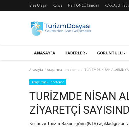
Bize Ulaşın
Künye
Halil ÖNCÜ kimdir?
KVKK Aydınlat
ANASAYFA
HABERLER
GÖRÜNTÜLÜ
Anasayfa
Araştırma - İnceleme
TURİZMDE NİSAN ALARMI: YAB
Araştırma - İnceleme
TURİZMDE NİSAN A
ZİYARETÇİ SAYISIN
Kültür ve Turizm Bakanlığı’nın (KTB) açıkladığı son ve