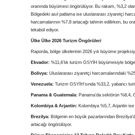
oranında büyümesi öngörülüyor. Bu rakam, %3,2 olan
Bölgedeki asıl patlama ise uluslararası ziyaretçi har
harcamalarının %7,8 artacağı tahmin edilirken, bu or
tekabül ediyor.
Ülke Ülke 2026 Turizm Öngörüleri
Raporda, bölge ülkelerinin 2026 yılı büyüme projeksiyo
Ekvador:
%11,6'lık turizm GSYİH büyümesiyle bölge
Bolivya:
Uluslararası ziyaretçi harcamalarındaki %2
Venezuela:
Turizm GSYİH'sında %33,2, yabancı turis
Panama & Guatemala:
Panama'da sektörün %8,4, G
Kolombiya & Arjantin:
Kolombiya %5,7, Arjantin ise 
Brezilya:
Bölgenin en büyük pazarlarından Brezilya’d
artacağı öngörülüyor.