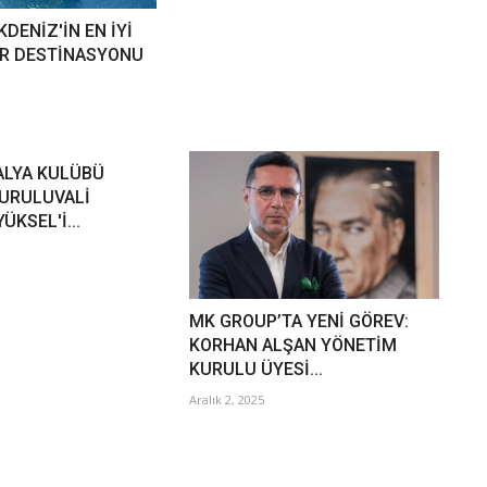
KDENİZ'İN EN İYİ
R DESTİNASYONU
ALYA KULÜBÜ
URULUVALİ
ÜKSEL'İ...
MK GROUP’TA YENİ GÖREV:
KORHAN ALŞAN YÖNETİM
KURULU ÜYESİ...
Aralık 2, 2025