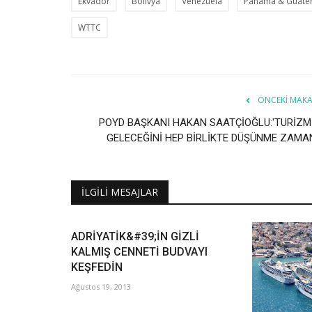
Ekvador
Bolivya
Venezuela
Panama & Guate
WTTC
ÖNCEKI MAKA
POYD BAŞKANI HAKAN SAATÇİOĞLU:'TURİZM
GELECEĞİNİ HEP BİRLİKTE DÜŞÜNME ZAMAN
İLGILI MESAJLAR
ADRİYATİK&#39;İN GİZLİ
KALMIŞ CENNETİ BUDVAYI
KEŞFEDİN
Ağustos 19, 2013