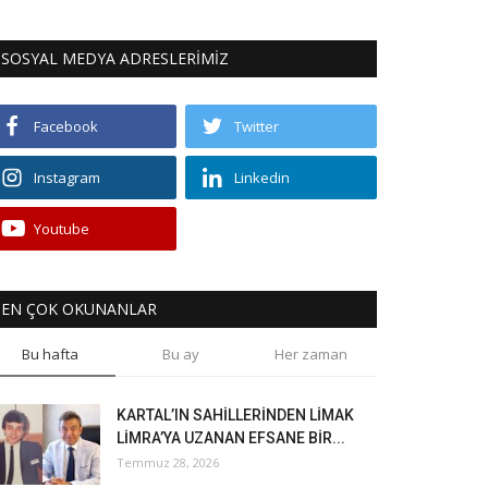
SOSYAL MEDYA ADRESLERİMİZ
Facebook
Twitter
Instagram
Linkedin
Youtube
EN ÇOK OKUNANLAR
Bu hafta
Bu ay
Her zaman
KARTAL’IN SAHİLLERİNDEN LİMAK
LİMRA’YA UZANAN EFSANE BİR...
Temmuz 28, 2026