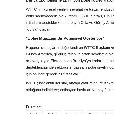
Dünya Ekonomisine 12 Trilyon Dolarlık Dev Katkı
WTTC'nin küresel verileri, seyahat ve turizm endüstri
katkı sağlayacağını ve küresel GSYİH'nın %9,9'unu o
istihdamı desteklerken, bu payın Orta ve Güney Ameri
%8,3'ü) olacak.
"Bölge Muazzam Bir Potansiyel Gösteriyor"
Raporun sonuçlarını değerlendiren
WTTC Başkanı ve
Güney Amerika, güçlü iç talep ve artan seyahat güven
ortaya çıkıyor. Ekvador'dan Brezilya'ya kadar tüm bu 
desteklendiğinde sektörün muazzam potansiyelini göz
için önünde gerçek bir fırsat var."
WTTC;
bağlantılı uçuşlar, altyapı yatırımları ve istikr
olduğunu belirtirken; enflasyon baskıları ve zayıf tüke
Etiketler: