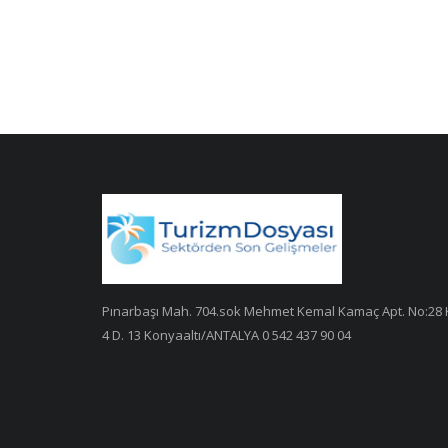
Pınarbaşı Mah. 704.sok Mehmet Kemal Kamaç Apt. No:28 
4 D. 13 Konyaaltı/ANTALYA 0 542 437 90 04