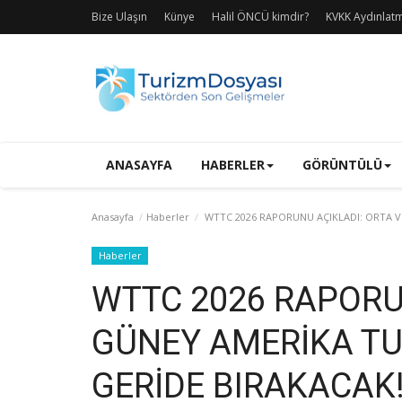
Bize Ulaşın
Künye
Halil ÖNCÜ kimdir?
KVKK Aydınlat
ANASAYFA
HABERLER
GÖRÜNTÜLÜ
Anasayfa
Haberler
WTTC 2026 RAPORUNU AÇIKLADI: ORTA V
Haberler
WTTC 2026 RAPORU
GÜNEY AMERİKA TU
GERİDE BIRAKACAK