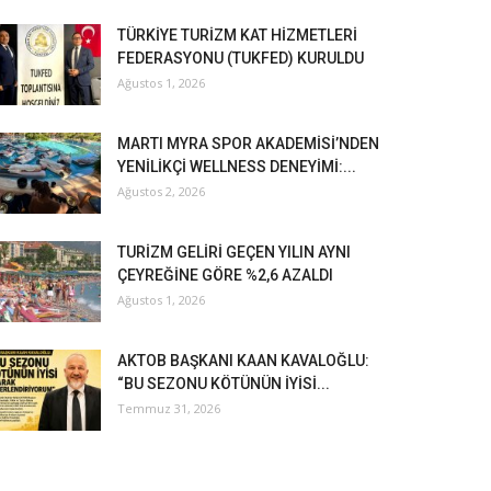
TÜRKİYE TURİZM KAT HİZMETLERİ
FEDERASYONU (TUKFED) KURULDU
Ağustos 1, 2026
MARTI MYRA SPOR AKADEMİSİ’NDEN
YENİLİKÇİ WELLNESS DENEYİMİ:...
Ağustos 2, 2026
TURİZM GELİRİ GEÇEN YILIN AYNI
ÇEYREĞİNE GÖRE %2,6 AZALDI
Ağustos 1, 2026
AKTOB BAŞKANI KAAN KAVALOĞLU:
“BU SEZONU KÖTÜNÜN İYİSİ...
Temmuz 31, 2026