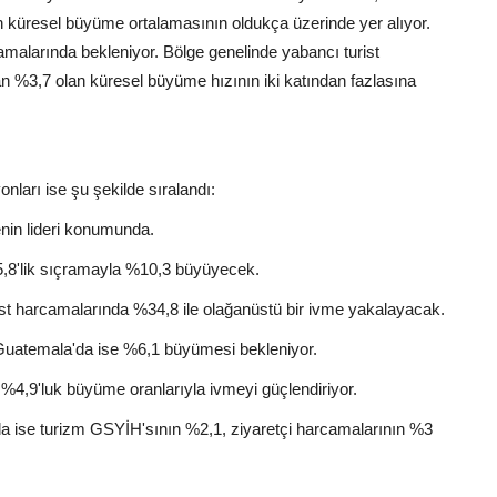
 küresel büyüme ortalamasının oldukça üzerinde yer alıyor.
camalarında bekleniyor. Bölge genelinde yabancı turist
an %3,7 olan küresel büyüme hızının iki katından fazlasına
nları ise şu şekilde sıralandı:
nin lideri konumunda.
5,8'lik sıçramayla %10,3 büyüyecek.
t harcamalarında %34,8 ile olağanüstü bir ivme yakalayacak.
uatemala'da ise %6,1 büyümesi bekleniyor.
%4,9'luk büyüme oranlarıyla ivmeyi güçlendiriyor.
a ise turizm GSYİH'sının %2,1, ziyaretçi harcamalarının %3