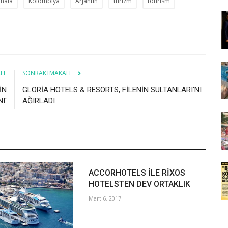
mala
Kolombiya
Arjantin
turizm
tourism
LE
SONRAKI MAKALE
İN
GLORİA HOTELS & RESORTS, FİLENİN SULTANLARI'NI
I'
AĞIRLADI
ACCORHOTELS İLE RİXOS
HOTELSTEN DEV ORTAKLIK
Mart 6, 2017