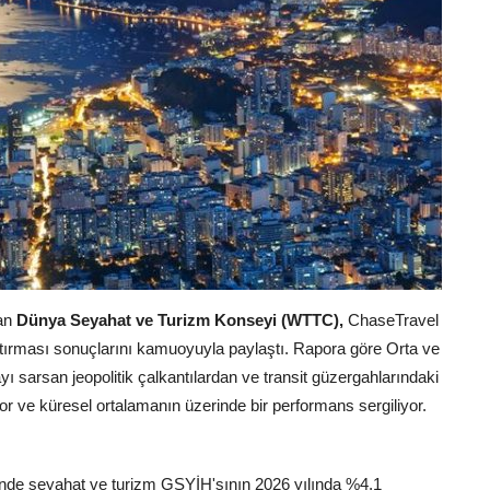
dan
Dünya Seyahat ve Turizm Konseyi (WTTC),
ChaseTravel
tırması sonuçlarını kamuoyuyla paylaştı. Rapora göre Orta ve
sarsan jeopolitik çalkantılardan ve transit güzergahlarındaki
r ve küresel ortalamanın üzerinde bir performans sergiliyor.
nde seyahat ve turizm GSYİH'sının 2026 yılında %4,1