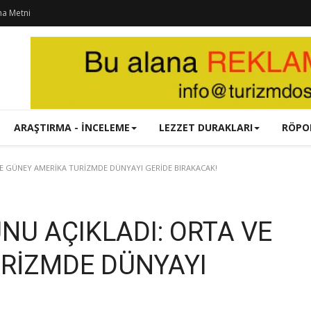
ma Metni
ARAŞTIRMA - İNCELEME
LEZZET DURAKLARI
RÖPO
E GÜNEY AMERİKA TURİZMDE DÜNYAYI GERİDE BIRAKACAK!
NU AÇIKLADI: ORTA VE
RİZMDE DÜNYAYI
!