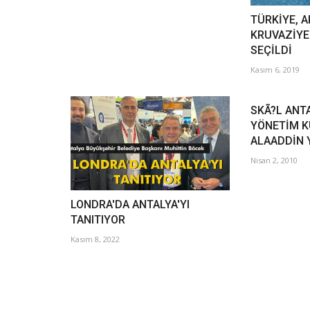
TÜRKİYE, A
KRUVAZİYE
SEÇİLDİ
Kasım 6, 2019
SKÃ?L ANT
YÖNETİM K
ALAADDİN Y
Nisan 2, 2010
LONDRA'DA ANTALYA'YI
TANITIYOR
Kasım 8, 2022