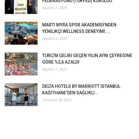
FEDERASYONU (TUKFED) KURULDU
Ağustos 1, 2026
MARTI MYRA SPOR AKADEMİSİ’NDEN
YENİLİKÇİ WELLNESS DENEYİMİ:...
Ağustos 2, 2026
TURİZM GELİRİ GEÇEN YILIN AYNI ÇEYREĞİNE
GÖRE %2,6 AZALDI
Ağustos 1, 2026
DELTA HOTELS BY MARRİOTT İSTANBUL
KAĞITHANE’DEN SAĞLIKLI...
Temmuz 30, 2026