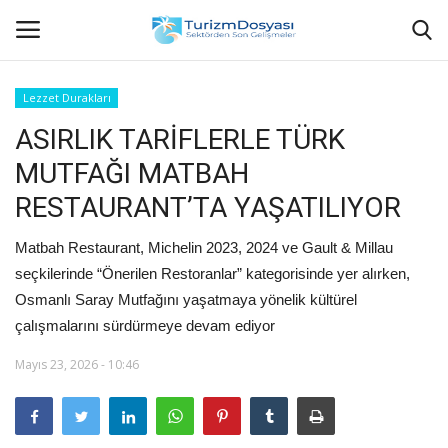
Lezzet Durakları
ASIRLIK TARİFLERLE TÜRK
Anasayfa
MUTFAĞI MATBAH
Bize Ulaşın
RESTAURANT’TA YAŞATILIYOR
Künye
Matbah Restaurant, Michelin 2023, 2024 ve Gault & Millau
seçkilerinde “Önerilen Restoranlar” kategorisinde yer alırken,
Halil ÖNCÜ kimdir?
Osmanlı Saray Mutfağını yaşatmaya yönelik kültürel
çalışmalarını sürdürmeye devam ediyor
KVKK Aydınlatma Metni
Mayıs 23, 2026 - 10:46
Haberler
Görüntülü