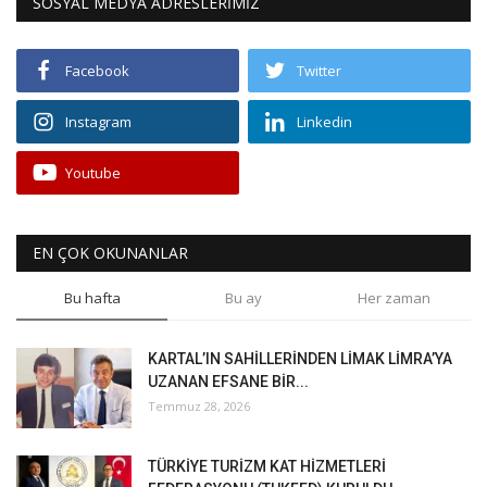
SOSYAL MEDYA ADRESLERİMİZ
Facebook
Twitter
Instagram
Linkedin
Youtube
EN ÇOK OKUNANLAR
Bu hafta
Bu ay
Her zaman
KARTAL’IN SAHİLLERİNDEN LİMAK LİMRA’YA
UZANAN EFSANE BİR...
Temmuz 28, 2026
TÜRKİYE TURİZM KAT HİZMETLERİ