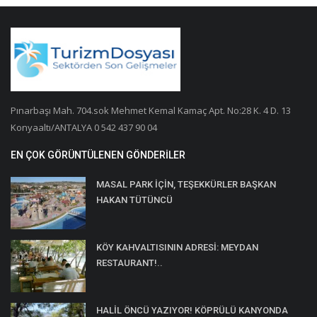
Pınarbaşı Mah. 704.sok Mehmet Kemal Kamaç Apt. No:28 K. 4 D. 13
Konyaaltı/ANTALYA 0 542 437 90 04
EN ÇOK GÖRÜNTÜLENEN GÖNDERILER
MASAL PARK İÇİN, TEŞEKKÜRLER BAŞKAN
HAKAN TÜTÜNCÜ
KÖY KAHVALTISININ ADRESİ: MEYDAN
RESTAURANT!..
HALİL ÖNCÜ YAZIYOR! KÖPRÜLÜ KANYONDA