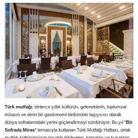
Araştırma - İnceleme
Lezzet Durakları
Röportajlar
Gezi - Yorum
Sizlerden Gelenler
Yorumlar
Türk mutfağı
; binlerce yıllık kültürün, geleneklerin, toplumsal
Video Tanıtım
mirasın ve derin bir gastronomi birikiminin taşıyıcısı olarak
dünya sofralarındaki yerini güçlendirmeyi sürdürüyor. Bu yıl “
Bir
Köşe Yazarları
Sofrada Miras
” temasıyla kutlanan Türk Mutfağı Haftası, ortak
mutfak kültürümüzün taşıdığı hikâyeleri, hatıraları ve kuşaktan