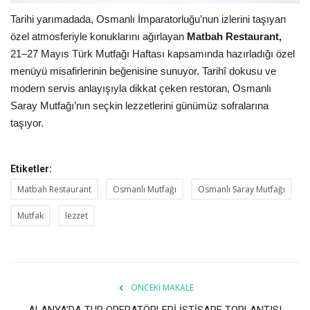
Tarihi yarımadada, Osmanlı İmparatorluğu’nun izlerini taşıyan
özel atmosferiyle konuklarını ağırlayan
Matbah Restaurant,
21–27 Mayıs Türk Mutfağı Haftası kapsamında hazırladığı özel
menüyü misafirlerinin beğenisine sunuyor. Tarihî dokusu ve
modern servis anlayışıyla dikkat çeken restoran, Osmanlı
Saray Mutfağı’nın seçkin lezzetlerini günümüz sofralarına
taşıyor.
Etiketler:
Matbah Restaurant
Osmanlı Mutfağı
Osmanlı Saray Mutfağı
Mutfak
lezzet
ÖNCEKI MAKALE
ALANYA’DA TUR OPERATÖRLERİ İSTİŞARE TOPLANTISI