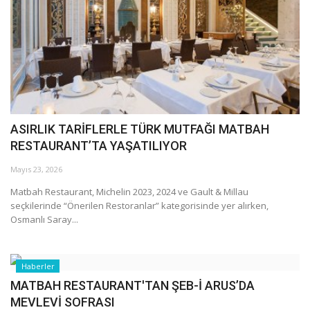
Araştırma - İnceleme
Lezzet Durakları
Röportajlar
ASIRLIK TARİFLERLE TÜRK MUTFAĞI MATBAH
Gezi - Yorum
RESTAURANT’TA YAŞATILIYOR
Mayıs 23, 2026
Sizlerden Gelenler
Matbah Restaurant, Michelin 2023, 2024 ve Gault & Millau
seçkilerinde “Önerilen Restoranlar” kategorisinde yer alırken,
Yorumlar
Osmanlı Saray...
Video Tanıtım
Haberler
Köşe Yazarları
MATBAH RESTAURANT'TAN ŞEB-İ ARUS’DA
MEVLEVİ SOFRASI