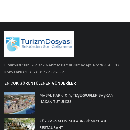
Pınarbaşı Mah. 704.sok Mehmet Kemal Kamaç Apt. No:28 K. 4 D. 13
Konyaaltı/ANTALYA 0 542 437 90 04
EN ÇOK GÖRÜNTÜLENEN GÖNDERILER
MASAL PARK İÇİN, TEŞEKKÜRLER BAŞKAN
HAKAN TÜTÜNCÜ
KÖY KAHVALTISININ ADRESİ: MEYDAN
RESTAURANT!..