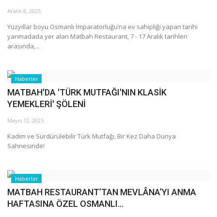
Galeri
Aralık 8, 2025
Yüzyıllar boyu Osmanlı İmparatorluğu’na ev sahipliği yapan tarihi
yarımadada yer alan Matbah Restaurant, 7 - 17 Aralık tarihleri
arasında,...
Haberler
MATBAH'DA 'TÜRK MUTFAĞI'NIN KLASİK
YEMEKLERİ' ŞÖLENİ
Mayıs 12, 2025
Kadim ve Sürdürülebilir Türk Mutfağı, Bir Kez Daha Dünya
Sahnesinde!
Haberler
MATBAH RESTAURANT’TAN MEVLÂNA’YI ANMA
HAFTASINA ÖZEL OSMANLI...