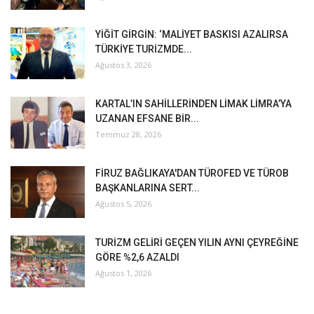
YİĞİT GİRGİN: ‘MALİYET BASKISI AZALIRSA
TÜRKİYE TURİZMDE...
Ağustos 3, 2026
KARTAL’IN SAHİLLERİNDEN LİMAK LİMRA’YA
UZANAN EFSANE BİR...
Temmuz 28, 2026
FİRUZ BAĞLIKAYA'DAN TÜROFED VE TÜROB
BAŞKANLARINA SERT...
Ağustos 5, 2026
TURİZM GELİRİ GEÇEN YILIN AYNI ÇEYREĞİNE
GÖRE %2,6 AZALDI
Ağustos 1, 2026