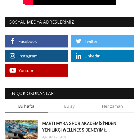
SOSYAL MEDYA ADRESLERİMİZ
Facebook
Twitter
Instagram
Linkedin
Youtube
EN ÇOK OKUNANLAR
Bu hafta
Bu ay
Her zaman
MARTI MYRA SPOR AKADEMİSİ’NDEN
YENİLİKÇİ WELLNESS DENEYİMİ:...
Ağustos 2, 2026