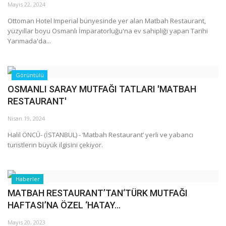
Mayıs 22, 2024
Ottoman Hotel Imperial bünyesinde yer alan Matbah Restaurant,
yüzyıllar boyu Osmanlı İmparatorluğu'na ev sahipliği yapan Tarihi
Yarımada'da...
Görüntülü
OSMANLI SARAY MUTFAĞI TATLARI 'MATBAH
RESTAURANT'
Nisan 19, 2024
Halil ÖNCÜ- (İSTANBUL) - ‘Matbah Restaurant’ yerli ve yabancı
turistlerin büyük ilgisini çekiyor.
Haberler
MATBAH RESTAURANT’TAN‘TÜRK MUTFAĞI
HAFTASI’NA ÖZEL ‘HATAY...
Mayıs 20, 2023