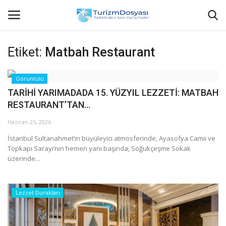
Etiket:
Matbah Restaurant
Anasayfa
Görüntülü
TARİHİ YARIMADADA 15. YÜZYIL LEZZETİ: MATBAH
Bize Ulaşın
RESTAURANT’TAN...
Künye
Haziran 25, 2026
İstanbul Sultanahmet’in büyüleyici atmosferinde, Ayasofya Camii ve
Halil ÖNCÜ kimdir?
Topkapı Sarayı’nın hemen yanı başında, Soğukçeşme Sokak
üzerinde...
KVKK Aydınlatma Metni
Lezzet Durakları
Haberler
Görüntülü