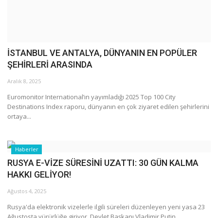
İSTANBUL VE ANTALYA, DÜNYANIN EN POPÜLER
ŞEHİRLERİ ARASINDA
Aralık 8, 2025
Euromonitor International’ın yayımladığı 2025 Top 100 City
Destinations Index raporu, dünyanın en çok ziyaret edilen şehirlerini
ortaya...
Haberler
RUSYA E-VİZE SÜRESİNİ UZATTI: 30 GÜN KALMA
HAKKI GELİYOR!
Ağustos 4, 2025
Rusya'da elektronik vizelerle ilgili süreleri düzenleyen yeni yasa 23
Ağustosta yürürlüğe giriyor. Devlet Başkanı Vladimir Putin,...