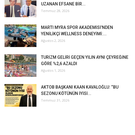
UZANAN EFSANE BİR...
Temmuz 28, 2026
MARTI MYRA SPOR AKADEMİSİ’NDEN
YENİLİKÇİ WELLNESS DENEYİMİ:...
Ağustos 2, 2026
TURİZM GELİRİ GEÇEN YILIN AYNI ÇEYREĞİNE
GÖRE %2,6 AZALDI
Ağustos 1, 2026
AKTOB BAŞKANI KAAN KAVALOĞLU: “BU
SEZONU KÖTÜNÜN İYİSİ...
Temmuz 31, 2026