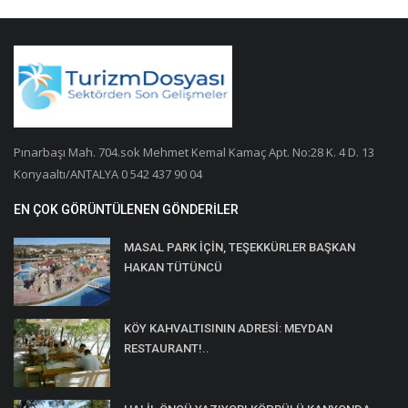
Pınarbaşı Mah. 704.sok Mehmet Kemal Kamaç Apt. No:28 K. 4 D. 13
Konyaaltı/ANTALYA 0 542 437 90 04
EN ÇOK GÖRÜNTÜLENEN GÖNDERILER
MASAL PARK İÇİN, TEŞEKKÜRLER BAŞKAN
HAKAN TÜTÜNCÜ
KÖY KAHVALTISININ ADRESİ: MEYDAN
RESTAURANT!..