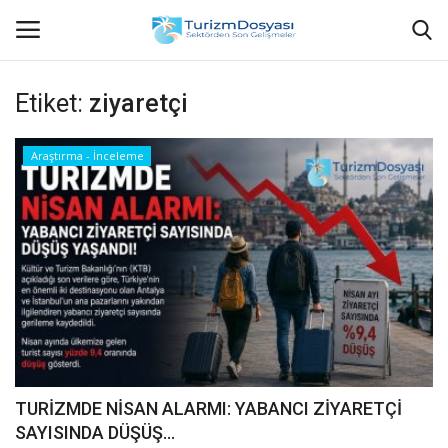
Etiket:
ziyaretçi
Anasayfa
Araştırma - İnceleme
Bize Ulaşın
Künye
Halil ÖNCÜ kimdir?
KVKK Aydınlatma Metni
Haberler
TURİZMDE NİSAN ALARMI: YABANCI ZİYARETÇİ
SAYISINDA DÜŞÜŞ...
Görüntülü