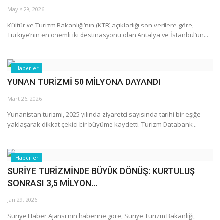
Mayıs 29, 2026
Araştırma - İnceleme
Kültür ve Turizm Bakanlığı’nın (KTB) açıkladığı son verilere göre,
Türkiye’nin en önemli iki destinasyonu olan Antalya ve İstanbul’un...
Lezzet Durakları
Haberler
Röportajlar
YUNAN TURİZMİ 50 MİLYONA DAYANDI
Gezi - Yorum
Mart 26, 2026
Yunanistan turizmi, 2025 yılında ziyaretçi sayısında tarihi bir eşiğe
Sizlerden Gelenler
yaklaşarak dikkat çekici bir büyüme kaydetti. Turizm Databank...
Yorumlar
Haberler
SURİYE TURİZMİNDE BÜYÜK DÖNÜŞ: KURTULUŞ
Video Tanıtım
SONRASI 3,5 MİLYON...
Köşe Yazarları
Jan 29, 2026
Suriye Haber Ajansı'nın haberine göre, Suriye Turizm Bakanlığı,