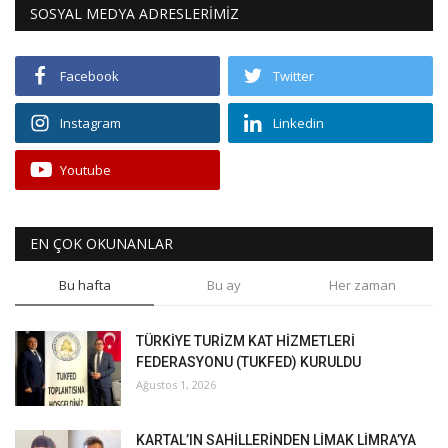
SOSYAL MEDYA ADRESLERİMİZ
Facebook
Twitter
Instagram
Linkedin
Youtube
EN ÇOK OKUNANLAR
Bu hafta
Bu ay
Her zaman
TÜRKİYE TURİZM KAT HİZMETLERİ
FEDERASYONU (TUKFED) KURULDU
Ağustos 1, 2026
KARTAL’IN SAHİLLERİNDEN LİMAK LİMRA’YA