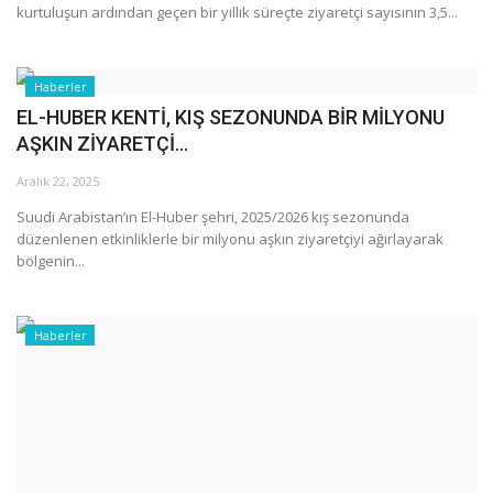
Galeri
kurtuluşun ardından geçen bir yıllık süreçte ziyaretçi sayısının 3,5...
Haberler
EL-HUBER KENTİ, KIŞ SEZONUNDA BİR MİLYONU
AŞKIN ZİYARETÇİ...
Aralık 22, 2025
Suudi Arabistan’ın El-Huber şehri, 2025/2026 kış sezonunda
düzenlenen etkinliklerle bir milyonu aşkın ziyaretçiyi ağırlayarak
bölgenin...
Haberler