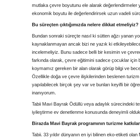
mutlaka çevre boyutunu ele alarak değerlendirmeler 
ekonomik boyutu ile değerlendirirsek uzun vadeli sür
Bu süreçten çıktığımızda nelere dikkat etmeliyiz?
Bundan sonraki süreçte nasıl ki sütten ağzı yanan yoğu
kaynaklanmayan ancak bizi ne yazık ki etkileyebilece
incelemeliyiz. Bunu sadece belli bir kesimin ve çevre
farkında olarak, çevre eğitimini sadece çocuklar için b
koymamız gereken bir alan olarak görüp bilgi ve bece
Özellikle doğa ve çevre ilişkilerinden beslenen turizm 
yapılabilecek birçok şey var ve bunları keyifli bir öğre
inanıyorum.
Tabii Mavi Bayrak Ödüllü veya adaylık sürecindeki tesi
iyileştirme ev denetlenme konusunda deneyimli olduklar
Birazda Mavi Bayrak programının turizme katkılar
Tabii. 33 yıldır dünyanın en iyi bilinen eko-etiketi ol