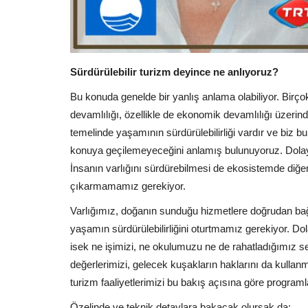
Sürdürülebilir turizm deyince ne anlıyoruz?
Bu konuda genelde bir yanlış anlama olabiliyor. Birçok
devamlılığı, özellikle de ekonomik devamlılığı üzerinde
temelinde yaşamının sürdürülebilirliği vardır ve biz 
konuya geçilemeyeceğini anlamış bulunuyoruz. Dolayı
İnsanın varlığını sürdürebilmesi de ekosistemde diğe
çıkarmamamız gerekiyor.
Varlığımız, doğanın sunduğu hizmetlere doğrudan bağ
yaşamın sürdürülebilirliğini oturtmamız gerekiyor. D
isek ne işimizi, ne okulumuzu ne de rahatladığımız 
değerlerimizi, gelecek kuşakların haklarını da kull
turizm faaliyetlerimizi bu bakış açısına göre programl
Özelinde ve teknik detaylara bakacak olursak da;