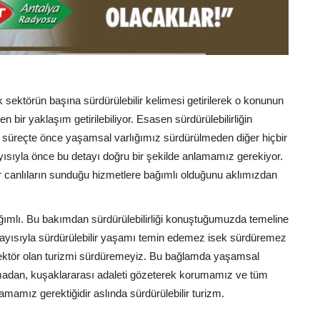
 sektörün başına sürdürülebilir kelimesi getirilerek o konunun
n bir yaklaşım getirilebiliyor. Esasen sürdürülebilirliğin
bu süreçte önce yaşamsal varlığımız sürdürülmeden diğer hiçbir
sıyla önce bu detayı doğru bir şekilde anlamamız gerekiyor.
r canlıların sunduğu hizmetlere bağımlı olduğunu aklımızdan
ımlı. Bu bakımdan sürdürülebilirliği konuştuğumuzda temeline
olayısıyla sürdürülebilir yaşamı temin edemez isek sürdüremez
sektör olan turizmi sürdüremeyiz. Bu bağlamda yaşamsal
anmadan, kuşaklararası adaleti gözeterek korumamız ve tüm
amamız gerektiğidir aslında sürdürülebilir turizm.