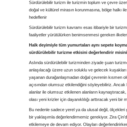
Sürdürülebilir turizm ile turizmin toplum ve çevre üze
doğal ve kültürel mirasın korunmasına, bölge halkı ile
hedeflenir
Sürdürülebilir turizm kavramı esas itibariyle bir turizm 
faaliyetler yürütülürken benimsenmesi gereken ilkeleri
Halk deyimiyle tüm yumurtaları aynı sepete koymanı
sürdürülebilir turizme etkisini değerlendirir misin
Aslında sürdürülebilir turizminden ziyade şuan turizme 
anlaşılacağı üzere uzun soluklu ve gelecek kuşakları
yaşanan durağanlaşmadan doğal çevrenin kısmen olu
açısından olumsuz etkilendiğini söyleyebiliriz. Ancak
alanlar ile olumsuz etkilenen alanların kaynaştıracak,
olası yeni krizler için dayanıklılığı arttıracak yeni 
Bu nedenle sadece yerel ya da ulusal değil, ölçekleri
bir yaklaşımla değerlendirmemiz gerekiyor. Zira Çin’d
etkilemeye de devam ediyor. Olayları değerlendirirk