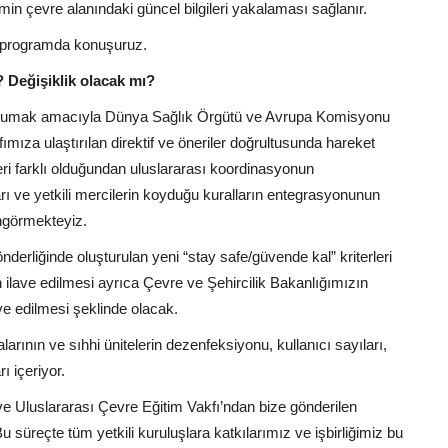
min çevre alanındaki güncel bilgileri yakalaması sağlanır.
a programda konuşuruz.
 Değişiklik olacak mı?
 korumak amacıyla Dünya Sağlık Örgütü ve Avrupa Komisyonu
afımıza ulaştırılan direktif ve öneriler doğrultusunda hareket
leri farklı olduğundan uluslararası koordinasyonun
arı ve yetkili mercilerin koyduğu kuralların entegrasyonunun
öngörmekteyiz.
nderliğinde oluşturulan yeni “stay safe/güvende kal” kriterleri
n ilave edilmesi ayrıca Çevre ve Şehircilik Bakanlığımızın
ve edilmesi şeklinde olacak.
rının ve sıhhi ünitelerin dezenfeksiyonu, kullanıcı sayıları,
ı içeriyor.
 Uluslararası Çevre Eğitim Vakfı’ndan bize gönderilen
u süreçte tüm yetkili kuruluşlara katkılarımız ve işbirliğimiz bu