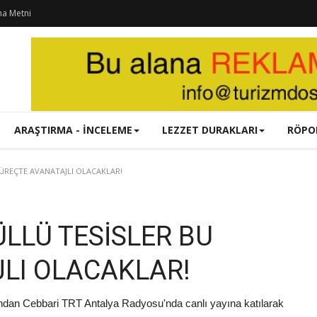
ma Metni
ARAŞTIRMA - İNCELEME
LEZZET DURAKLARI
RÖPO
ÜREÇTE AVANATAJLI OLACAKLAR!
LLÜ TESİSLER BU
LI OLACAKLAR!
ndan Cebbari TRT Antalya Radyosu'nda canlı yayına katılarak