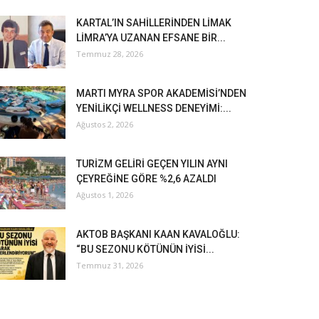
KARTAL’IN SAHİLLERİNDEN LİMAK
LİMRA’YA UZANAN EFSANE BİR...
Temmuz 28, 2026
MARTI MYRA SPOR AKADEMİSİ’NDEN
YENİLİKÇİ WELLNESS DENEYİMİ:...
Ağustos 2, 2026
TURİZM GELİRİ GEÇEN YILIN AYNI
ÇEYREĞİNE GÖRE %2,6 AZALDI
Ağustos 1, 2026
AKTOB BAŞKANI KAAN KAVALOĞLU:
“BU SEZONU KÖTÜNÜN İYİSİ...
Temmuz 31, 2026