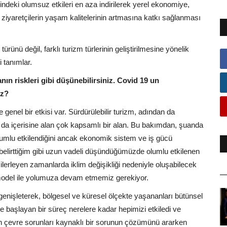
rindeki olumsuz etkileri en aza indirilerek yerel ekonomiye,
 ziyaretçilerin yaşam kalitelerinin artmasına katkı sağlanması
türünü değil, farklı turizm türlerinin geliştirilmesine yönelik
 tanımlar.
n riskleri gibi düşünebilirsiniz.
Covid 19 un
iz?
genel bir etkisi var. Sürdürülebilir turizm, adından da
 da içerisine alan çok kapsamlı bir alan. Bu bakımdan, şuanda
mlu etkilendiğini ancak ekonomik sistem ve iş gücü
 belirttiğim gibi uzun vadeli düşündüğümüzde olumlu etkilenen
 ilerleyen zamanlarda iklim değişikliği nedeniyle oluşabilecek
bir model ile yolumuza devam etmemiz gerekiyor.
 genişleterek, bölgesel ve küresel ölçekte yaşananları bütünsel
e başlayan bir süreç nerelere kadar hepimizi etkiledi ve
en çevre sorunları kaynaklı bir sorunun çözümünü ararken