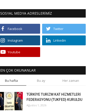
SOSYAL MEDYA ADRESLERİMİZ
Facebook
Twitter
Instagram
Linkedin
Youtube
EN ÇOK OKUNANLAR
Bu hafta
Bu ay
Her zaman
TÜRKİYE TURİZM KAT HİZMETLERİ
FEDERASYONU (TUKFED) KURULDU
Ağustos 1, 2026