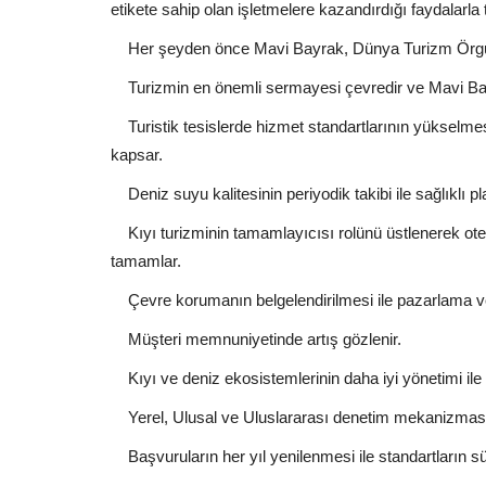
etikete sahip olan işletmelere kazandırdığı faydalar
Her şeyden önce Mavi Bayrak, Dünya Turizm Örgütü’n
Turizmin en önemli sermayesi çevredir ve Mavi Bay
Turistik tesislerde hizmet standartlarının yükselmes
kapsar.
Deniz suyu kalitesinin periyodik takibi ile sağlıklı pl
Kıyı turizminin tamamlayıcısı rolünü üstlenerek otelle
tamamlar.
Çevre korumanın belgelendirilmesi ile pazarlama ve s
Müşteri memnuniyetinde artış gözlenir.
Kıyı ve deniz ekosistemlerinin daha iyi yönetimi ile t
Yerel, Ulusal ve Uluslararası denetim mekanizması i
Başvuruların her yıl yenilenmesi ile standartların sürd