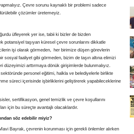
yapmalıyız. Çevre sorunu kaynaklı bir problemi sadece
dürülebilir çözümler üretemeyiz.
rdu üfleyerek yer ise, tabii ki bizler de bizden
k potansiyel taşıyan küresel çevre sorunlarını dikkatle
cilerin işi olarak görmeden, her birimize düşen görevlerin
ir sosyal faaliyet gibi görmeden, bizim de taşın altına elimizi
ri düzeyimizi arttırmaya dönük girişimlerde bulunmalıyız.
sektöründe personel eğitimi, halkla ve belediyelerle birlikte
nme süreci içerisinde işbirliklerini geliştirerek yapabileceklerine
sler, sertifikasyon, genel temizlik ve çevre koşullarını
ı için bu süreçte avantajlı olacaklardır.
ından söz edebilir miyiz?
an Mavi Bayrak, çevrenin korunması için gerekli önlemler alırken