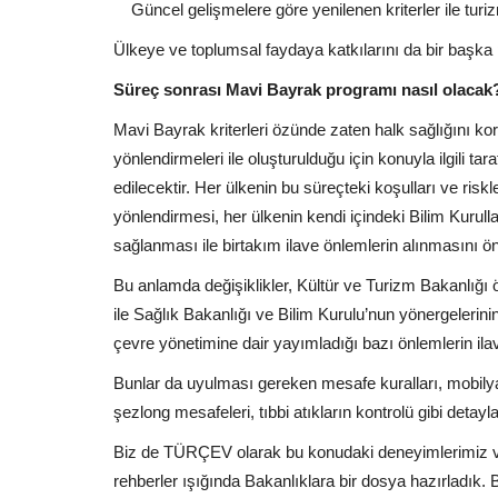
Güncel gelişmelere göre yenilenen kriterler ile turiz
Ülkeye ve toplumsal faydaya katkılarını da bir başk
Süreç sonrası Mavi Bayrak programı nasıl olacak?
Mavi Bayrak kriterleri özünde zaten halk sağlığını
yönlendirmeleri ile oluşturulduğu için konuyla ilgili tar
edilecektir. Her ülkenin bu süreçteki koşulları ve risk
yönlendirmesi, her ülkenin kendi içindeki Bilim Kurull
sağlanması ile birtakım ilave önlemlerin alınmasını 
Bu anlamda değişiklikler, Kültür ve Turizm Bakanlığı ö
ile Sağlık Bakanlığı ve Bilim Kurulu’nun yönergelerini
çevre yönetimine dair yayımladığı bazı önlemlerin ila
Bunlar da uyulması gereken mesafe kuralları, mobilyala
şezlong mesafeleri, tıbbi atıkların kontrolü gibi detaylar
Biz de TÜRÇEV olarak bu konudaki deneyimlerimiz ve
rehberler ışığında Bakanlıklara bir dosya hazırladık. B