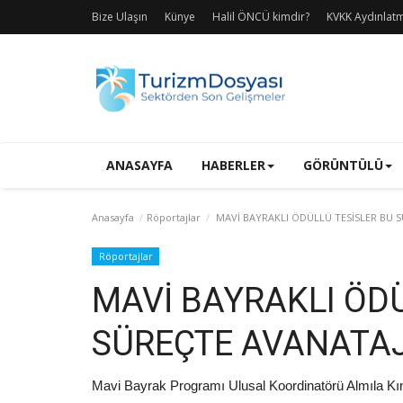
Bize Ulaşın
Künye
Halil ÖNCÜ kimdir?
KVKK Aydınlat
ANASAYFA
HABERLER
GÖRÜNTÜLÜ
Anasayfa
Röportajlar
MAVİ BAYRAKLI ÖDÜLLÜ TESİSLER BU S
Röportajlar
MAVİ BAYRAKLI ÖDÜ
SÜREÇTE AVANATAJ
Mavi Bayrak Programı Ulusal Koordinatörü Almıla Kı