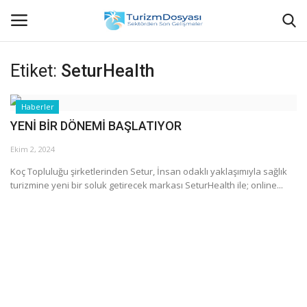
Etiket:
SeturHealth
Anasayfa
Haberler
YENİ BİR DÖNEMİ BAŞLATIYOR
Bize Ulaşın
Ekim 2, 2024
Künye
Koç Topluluğu şirketlerinden Setur, İnsan odaklı yaklaşımıyla sağlık
turizmine yeni bir soluk getirecek markası SeturHealth ile; online...
Halil ÖNCÜ kimdir?
KVKK Aydınlatma Metni
Haberler
Görüntülü