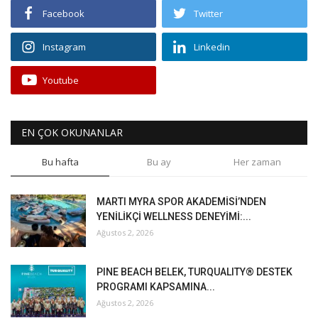
Facebook
Twitter
Instagram
Linkedin
Youtube
EN ÇOK OKUNANLAR
Bu hafta
Bu ay
Her zaman
MARTI MYRA SPOR AKADEMİSİ’NDEN
YENİLİKÇİ WELLNESS DENEYİMİ:...
Ağustos 2, 2026
PINE BEACH BELEK, TURQUALITY® DESTEK
PROGRAMI KAPSAMINA...
Ağustos 2, 2026