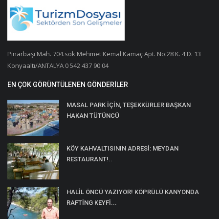
Pınarbaşı Mah. 704.sok Mehmet Kemal Kamaç Apt. No:28 K. 4 D. 13
Konyaaltı/ANTALYA 0 542 437 90 04
EN ÇOK GÖRÜNTÜLENEN GÖNDERILER
MASAL PARK İÇİN, TEŞEKKÜRLER BAŞKAN
HAKAN TÜTÜNCÜ
KÖY KAHVALTISININ ADRESİ: MEYDAN
RESTAURANT!..
HALİL ÖNCÜ YAZIYOR! KÖPRÜLÜ KANYONDA
RAFTİNG KEYFİ...