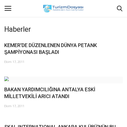
Haberler
Anasayfa
KEMER'DE DÜZENLENEN DÜNYA PETANK
ŞAMPİYONASI BAŞLADI
Bize Ulaşın
Ekim 17, 2011
Künye
Halil ÖNCÜ kimdir?
BAKAN YARDIMCILIĞINA ANTALYA ESKİ
KVKK Aydınlatma Metni
MİLLETVEKİLİ ARICI ATANDI
Ekim 17, 2011
Haberler
Görüntülü
SKAL INTERNATIONAL ANKARA KULÜBÜ'NÜN BU