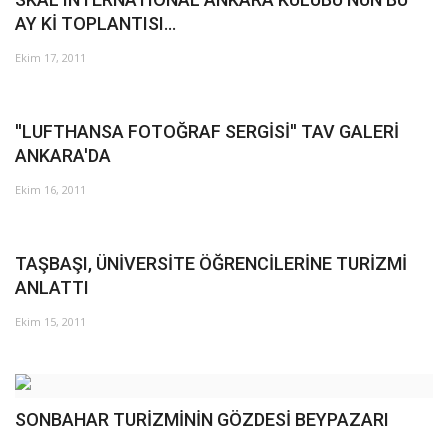
AY Kİ TOPLANTISI...
Araştırma - İnceleme
Ekim 17, 2011
Lezzet Durakları
''LUFTHANSA FOTOĞRAF SERGİSİ'' TAV GALERİ
Röportajlar
ANKARA'DA
Ekim 16, 2011
Gezi - Yorum
Sizlerden Gelenler
TAŞBAŞI, ÜNİVERSİTE ÖĞRENCİLERİNE TURİZMİ
ANLATTI
Yorumlar
Ekim 15, 2011
Video Tanıtım
Köşe Yazarları
SONBAHAR TURİZMİNİN GÖZDESİ BEYPAZARI