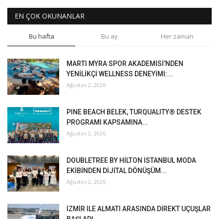
EN ÇOK OKUNANLAR
Bu hafta
Bu ay
Her zaman
MARTI MYRA SPOR AKADEMİSİ’NDEN
YENİLİKÇİ WELLNESS DENEYİMİ:...
Ağustos 2, 2026
PINE BEACH BELEK, TURQUALITY® DESTEK
PROGRAMI KAPSAMINA...
Ağustos 2, 2026
DOUBLETREE BY HİLTON İSTANBUL MODA
EKİBİNDEN DİJİTAL DÖNÜŞÜM...
Ağustos 2, 2026
İZMİR İLE ALMATI ARASINDA DİREKT UÇUŞLAR