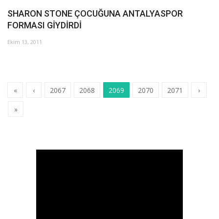
SHARON STONE ÇOCUĞUNA ANTALYASPOR
FORMASI GİYDİRDİ
Ekim 13, 2011
«
‹
2067
2068
2069
2070
2071
›
»