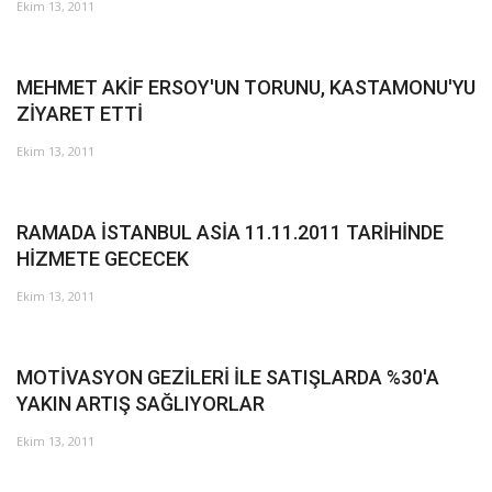
Galeri
Ekim 13, 2011
MEHMET AKİF ERSOY'UN TORUNU, KASTAMONU'YU
ZİYARET ETTİ
Ekim 13, 2011
RAMADA İSTANBUL ASİA 11.11.2011 TARİHİNDE
HİZMETE GECECEK
Ekim 13, 2011
MOTİVASYON GEZİLERİ İLE SATIŞLARDA %30'A
YAKIN ARTIŞ SAĞLIYORLAR
Ekim 13, 2011