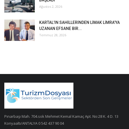
BAŞLADI
Ağustos 2, 2026
KARTAL’IN SAHİLLERİNDEN LİMAK LİMRA’YA
UZANAN EFSANE BİR...
Temmuz 28, 2026
Pınarbaşı Mah. 704.sok Mehmet Kemal Kamaç Apt. No:28 K. 4 D. 13
Konyaaltı/ANTALYA 0 542 437 90 04