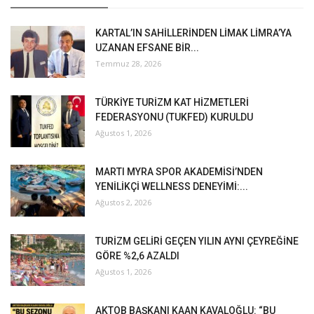
KARTAL’IN SAHİLLERİNDEN LİMAK LİMRA’YA
UZANAN EFSANE BİR...
Temmuz 28, 2026
TÜRKİYE TURİZM KAT HİZMETLERİ
FEDERASYONU (TUKFED) KURULDU
Ağustos 1, 2026
MARTI MYRA SPOR AKADEMİSİ’NDEN
YENİLİKÇİ WELLNESS DENEYİMİ:...
Ağustos 2, 2026
TURİZM GELİRİ GEÇEN YILIN AYNI ÇEYREĞİNE
GÖRE %2,6 AZALDI
Ağustos 1, 2026
AKTOB BAŞKANI KAAN KAVALOĞLU: “BU