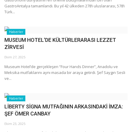
Gastronomi dünyasının en önemli buluşmalarından biri olan
GastroAntalya tamamlandı. Bu yıl 42 ülkeden 278’i uluslararası, 578’i
Türk...
Haberler
MUSEUM HOTEL'DE KÜLTÜRLERARASI LEZZET
ZİRVESİ
Ekim 27, 2025
Museum Hotel’de gerçekleşen “Four Hands Dinner”, Anadolu ve
Meksika mutfaklarını aynı masada bir araya getirdi. Şef Saygın Sesli
ve...
Haberler
LİBERTY SİGNA MUTFAĞININ ARKASINDAKİ İMZA:
ŞEF ÖMER CANBAY
Ekim 23, 2025