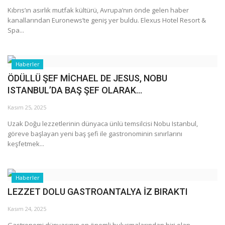
Kıbrıs’ın asırlık mutfak kültürü, Avrupa’nın önde gelen haber
kanallarından Euronews’te geniş yer buldu. Elexus Hotel Resort &
Spa...
Haberler
ÖDÜLLÜ ŞEF MİCHAEL DE JESUS, NOBU
ISTANBUL’DA BAŞ ŞEF OLARAK...
Kasım 25, 2025
Uzak Doğu lezzetlerinin dünyaca ünlü temsilcisi Nobu Istanbul,
göreve başlayan yeni baş şefi ile gastronominin sınırlarını
keşfetmek...
Haberler
LEZZET DOLU GASTROANTALYA İZ BIRAKTI
Kasım 24, 2025