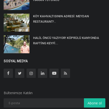
KÖY KAHVALTISININ ADRESİ: MEYDAN
RESTAURANT!..
HALİL ÖNCÜ YAZIYOR! KÖPRÜLÜ KANYONDA
RAFTİNG KEYFİ...
SOSYAL MEDYA
Bültenimize Katılın
Abone ol