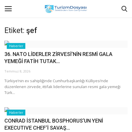
Etiket:
şef
Anasayfa
Haberler
36. NATO LİDERLER ZİRVESİ’NİN RESMİ GALA
Bize Ulaşın
YEMEĞİ FATİH TUTAK...
Künye
Temmuz 8, 2026
Türkiye’nin ev sahipliğinde Cumhurbaşkanlığı Külliyesi’nde
Halil ÖNCÜ kimdir?
düzenlenen zirvede, ittifak liderlerine sunulan resmi gala yemeği
Türk...
KVKK Aydınlatma Metni
Haberler
Haberler
CONRAD İSTANBUL BOSPHORUS’UN YENİ
EXECUTIVE CHEF’İ SAVAŞ...
Görüntülü