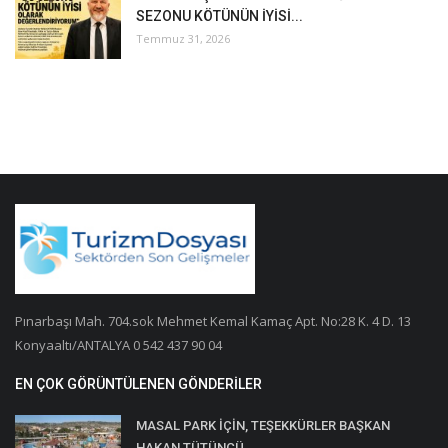
SEZONU KÖTÜNÜN İYİSİ...
Temmuz 31, 2026
Pınarbaşı Mah. 704.sok Mehmet Kemal Kamaç Apt. No:28 K. 4 D. 13
Konyaaltı/ANTALYA 0 542 437 90 04
EN ÇOK GÖRÜNTÜLENEN GÖNDERILER
MASAL PARK İÇİN, TEŞEKKÜRLER BAŞKAN
HAKAN TÜTÜNCÜ