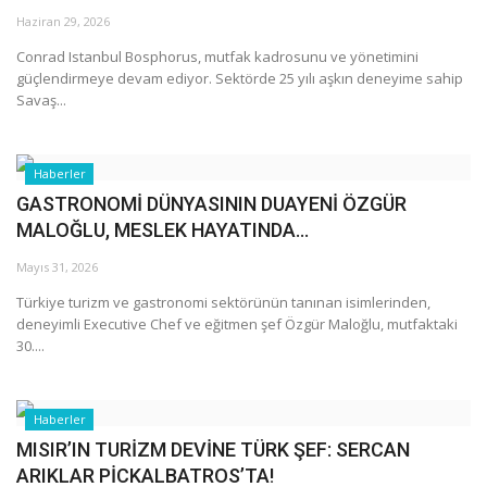
Haziran 29, 2026
Araştırma - İnceleme
Conrad Istanbul Bosphorus, mutfak kadrosunu ve yönetimini
güçlendirmeye devam ediyor. Sektörde 25 yılı aşkın deneyime sahip
Savaş...
Lezzet Durakları
Röportajlar
Haberler
GASTRONOMİ DÜNYASININ DUAYENİ ÖZGÜR
Gezi - Yorum
MALOĞLU, MESLEK HAYATINDA...
Sizlerden Gelenler
Mayıs 31, 2026
Türkiye turizm ve gastronomi sektörünün tanınan isimlerinden,
Yorumlar
deneyimli Executive Chef ve eğitmen şef Özgür Maloğlu, mutfaktaki
30....
Video Tanıtım
Haberler
Köşe Yazarları
MISIR’IN TURİZM DEVİNE TÜRK ŞEF: SERCAN
ARIKLAR PİCKALBATROS’TA!