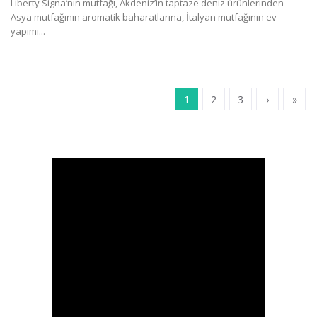
Liberty Signa’nın mutfağı, Akdeniz’in taptaze deniz ürünlerinden
Asya mutfağının aromatik baharatlarına, İtalyan mutfağının ev
yapımı...
1
2
3
›
»