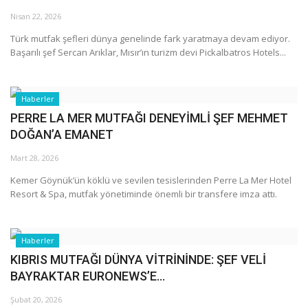
Galeri
Nisan 22, 2026
Türk mutfak şefleri dünya genelinde fark yaratmaya devam ediyor.
Başarılı şef Sercan Arıklar, Mısır’ın turizm devi Pickalbatros Hotels...
Haberler
PERRE LA MER MUTFAĞI DENEYİMLİ ŞEF MEHMET
DOĞAN’A EMANET
Mart 28, 2026
Kemer Göynük’ün köklü ve sevilen tesislerinden Perre La Mer Hotel
Resort & Spa, mutfak yönetiminde önemli bir transfere imza attı.
Haberler
KIBRIS MUTFAĞI DÜNYA VİTRİNİNDE: ŞEF VELİ
BAYRAKTAR EURONEWS’E...
Şubat 20, 2026