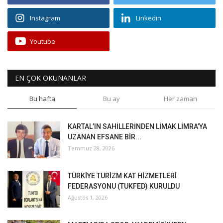
Instagram
Linkedin
Youtube
EN ÇOK OKUNANLAR
Bu hafta
Bu ay
Her zaman
KARTAL’IN SAHİLLERİNDEN LİMAK LİMRA’YA
UZANAN EFSANE BİR...
Temmuz 28, 2026
TÜRKİYE TURİZM KAT HİZMETLERİ
FEDERASYONU (TUKFED) KURULDU
Ağustos 1, 2026