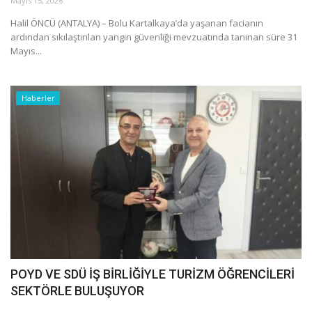
Mayıs 15, 2026
Galeri
Halil ÖNCÜ (ANTALYA) – Bolu Kartalkaya’da yaşanan facianın
ardından sıkılaştırılan yangın güvenliği mevzuatında tanınan süre 31
Mayıs...
Haberler
POYD VE SDÜ İŞ BİRLİĞİYLE TURİZM ÖĞRENCİLERİ
SEKTÖRLE BULUŞUYOR