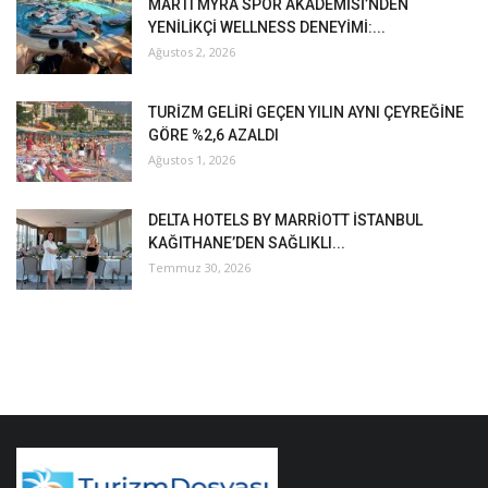
MARTI MYRA SPOR AKADEMİSİ’NDEN
YENİLİKÇİ WELLNESS DENEYİMİ:...
Ağustos 2, 2026
TURİZM GELİRİ GEÇEN YILIN AYNI ÇEYREĞİNE
GÖRE %2,6 AZALDI
Ağustos 1, 2026
DELTA HOTELS BY MARRİOTT İSTANBUL
KAĞITHANE’DEN SAĞLIKLI...
Temmuz 30, 2026