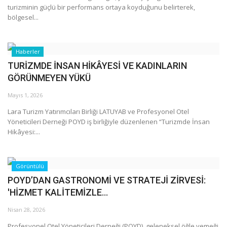
turizminin güçlü bir performans ortaya koyduğunu belirterek,
bölgesel...
Haberler
TURİZMDE İNSAN HİKÂYESİ VE KADINLARIN
GÖRÜNMEYEN YÜKÜ
Mayıs 1, 2026
Lara Turizm Yatırımcıları Birliği LATUYAB ve Profesyonel Otel
Yöneticileri Derneği POYD iş birliğiyle düzenlenen “Turizmde İnsan
Hikâyesi:...
Görüntülü
POYD’DAN GASTRONOMİ VE STRATEJİ ZİRVESİ:
'HİZMET KALİTEMİZLE...
Nisan 28, 2026
Profesyonel Otel Yöneticileri Derneği (POYD), geleneksel öğle yemeği