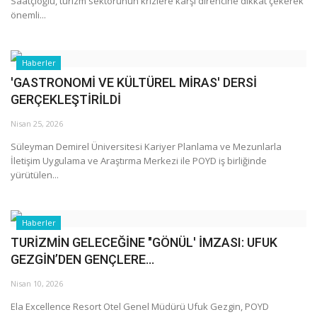
Saatçioğlu, turizm sektörünün krizlere karşı direncine dikkat çekerek
önemli...
Haberler
'GASTRONOMİ VE KÜLTÜREL MİRAS' DERSİ
GERÇEKLEŞTİRİLDİ
Nisan 25, 2026
Süleyman Demirel Üniversitesi Kariyer Planlama ve Mezunlarla
İletişim Uygulama ve Araştırma Merkezi ile POYD iş birliğinde
yürütülen...
Haberler
TURİZMİN GELECEĞİNE "GÖNÜL' İMZASI: UFUK
GEZGİN’DEN GENÇLERE...
Nisan 10, 2026
Ela Excellence Resort Otel Genel Müdürü Ufuk Gezgin, POYD