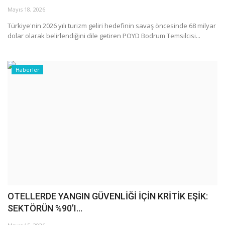
Mayıs 18, 2026
Araştırma - İnceleme
Türkiye'nin 2026 yılı turizm geliri hedefinin savaş öncesinde 68 milyar
dolar olarak belirlendiğini dile getiren POYD Bodrum Temsilcisi...
Lezzet Durakları
Haberler
Röportajlar
Gezi - Yorum
Sizlerden Gelenler
Yorumlar
Video Tanıtım
OTELLERDE YANGIN GÜVENLİĞİ İÇİN KRİTİK EŞİK:
Köşe Yazarları
SEKTÖRÜN %90’I...