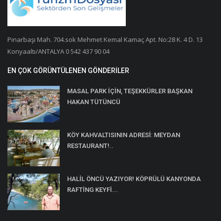
Pınarbaşı Mah. 704.sok Mehmet Kemal Kamaç Apt. No:28 K. 4 D. 13
Konyaaltı/ANTALYA 0 542 437 90 04
EN ÇOK GÖRÜNTÜLENEN GÖNDERILER
MASAL PARK İÇİN, TEŞEKKÜRLER BAŞKAN
HAKAN TÜTÜNCÜ
KÖY KAHVALTISININ ADRESİ: MEYDAN
RESTAURANT!..
HALİL ÖNCÜ YAZIYOR! KÖPRÜLÜ KANYONDA
RAFTİNG KEYFİ...