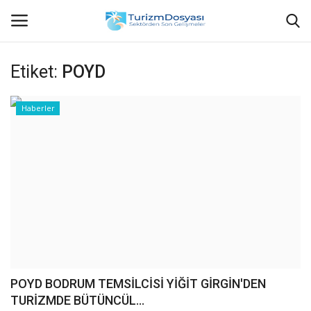
Etiket:
POYD
Anasayfa
Haberler
Bize Ulaşın
Künye
Halil ÖNCÜ kimdir?
KVKK Aydınlatma Metni
Haberler
POYD BODRUM TEMSİLCİSİ YİĞİT GİRGİN'DEN
TURİZMDE BÜTÜNCÜL...
Görüntülü