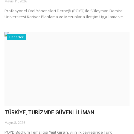
Mayıs 11, 2026
Profesyonel Otel Yöneticileri Derneği (POYD) ile Süleyman Demirel
Üniversitesi Kariyer Planlama ve Mezunlarla İletişim Uygulama ve...
Haberler
TÜRKİYE, TURİZMDE GÜVENLİ LİMAN
Mayıs 8, 2026
POYD Bodrum Temsilcisi Yiğit Girgin, yılın ilk çeyreğinde Türk