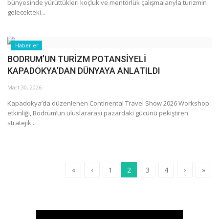
bünyesinde yürüttükleri koçluk ve mentörlük çalışmalarıyla turizmin
gelecekteki...
Haberler
BODRUM’UN TURİZM POTANSİYELİ
KAPADOKYA’DAN DÜNYAYA ANLATILDI
Mart 30, 2026
Kapadokya’da düzenlenen Continental Travel Show 2026 Workshop
etkinliği, Bodrum’un uluslararası pazardaki gücünü pekiştiren
stratejik...
«
‹
1
2
3
4
›
»