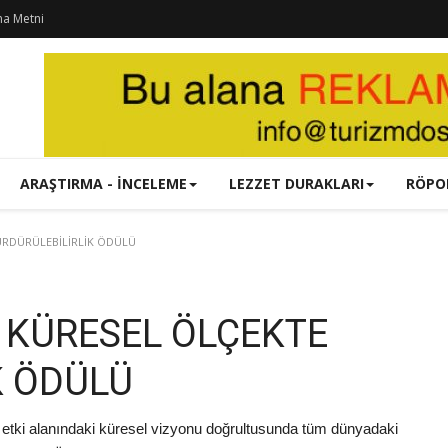
ma Metni
ARAŞTIRMA - İNCELEME
LEZZET DURAKLARI
RÖPO
RDÜRÜLEBİLİRLİK ÖDÜLÜ
 KÜRESEL ÖLÇEKTE
K ÖDÜLÜ
al etki alanındaki küresel vizyonu doğrultusunda tüm dünyadaki