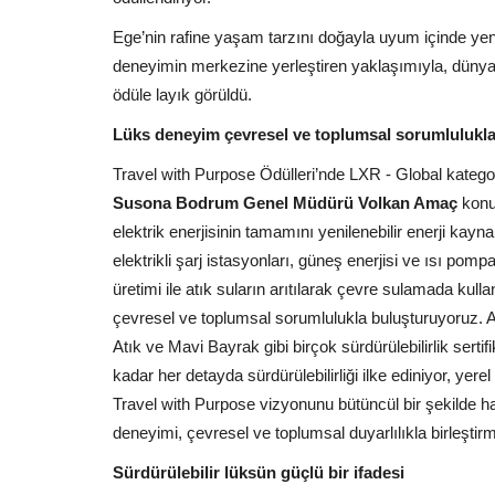
Ege’nin rafine yaşam tarzını doğayla uyum içinde yen
deneyimin merkezine yerleştiren yaklaşımıyla, dünya ge
ödüle layık görüldü.
Lüks deneyim çevresel ve toplumsal sorumlulukl
Travel with Purpose Ödülleri’nde LXR - Global katego
Susona Bodrum Genel Müdürü Volkan Amaç
konuy
elektrik enerjisinin tamamını yenilenebilir enerji kaynak
elektrikli şarj istasyonları, güneş enerjisi ve ısı pom
üretimi ile atık suların arıtılarak çevre sulamada kull
çevresel ve toplumsal sorumlulukla buluşturuyoruz. Ayrı
Atık ve Mavi Bayrak gibi birçok sürdürülebilirlik sertif
kadar her detayda sürdürülebilirliği ilke ediniyor, yerel 
Travel with Purpose vizyonunu bütüncül bir şekilde h
deneyimi, çevresel ve toplumsal duyarlılıkla birleştirm
Sürdürülebilir lüksün güçlü bir ifadesi