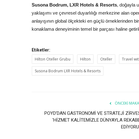
Susona Bodrum, LXR Hotels & Resorts
, doğayla 
yaklaşımı ve çevresel duyarlılığı merkezine alan oper
anlayışının global ölçekteki en güçlü örneklerinden bi
konaklama deneyiminin temel bir parçası haline getiril
Etiketler:
Hilton Oteller Grubu
Hilton
Oteller
Travel wi
Susona Bodrum LXR Hotels & Resorts
ÖNCEKI MAKA
POYD’DAN GASTRONOMİ VE STRATEJİ ZİRVES
'HİZMET KALİTEMİZLE DÜNYAYLA REKAB
EDİYORU