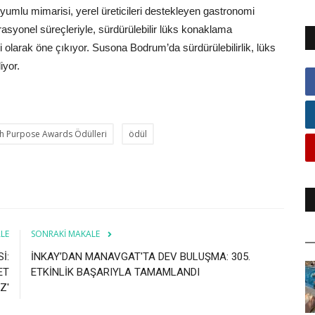
uyumlu mimarisi, yerel üreticileri destekleyen gastronomi
asyonel süreçleriyle, sürdürülebilir lüks konaklama
ri olarak öne çıkıyor. Susona Bodrum’da sürdürülebilirlik, lüks
iyor.
th Purpose Awards Ödülleri
ödül
LE
SONRAKI MAKALE
İ:
İNKAY’DAN MANAVGAT'TA DEV BULUŞMA: 305.
ET
ETKİNLİK BAŞARIYLA TAMAMLANDI
Z'