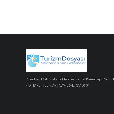
Pınarbaşı Mah. 704.sok Mehmet Kemal Kamaç Apt. No:28 
4 D. 13 Konyaaltı/ANTALYA 0 542 437 90 04