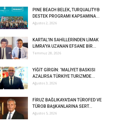
PINE BEACH BELEK, TURQUALITY®
DESTEK PROGRAMI KAPSAMINA...
Ağustos 2, 2026
KARTAL’IN SAHİLLERİNDEN LİMAK
LİMRA’YA UZANAN EFSANE BİR...
Temmuz 28, 2026
YİĞİT GİRGİN: ‘MALİYET BASKISI
AZALIRSA TÜRKİYE TURİZMDE...
Ağustos 3, 2026
FİRUZ BAĞLIKAYA'DAN TÜROFED VE
TÜROB BAŞKANLARINA SERT...
Ağustos 5, 2026