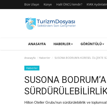
Bize Ulaşın
Künye
Halil ÖNCÜ kimdir?
KVKK Aydınlat
ANASAYFA
HABERLER
GÖRÜNTÜLÜ
Anasayfa
Haberler
SUSONA BODRUM’A KÜRESEL ÖLÇEKTE SÜ
Haberler
SUSONA BODRUM’A
SÜRDÜRÜLEBİLİRLİ
Hilton Oteller Grubu’nun sürdürülebilirlik ve toplums