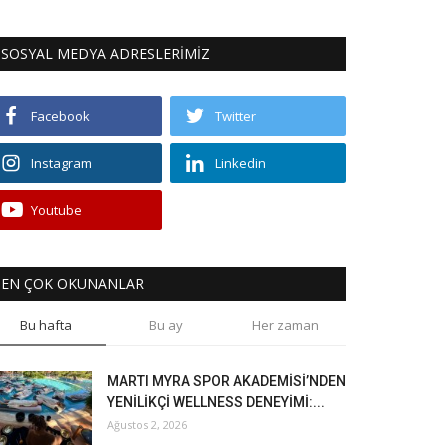
SOSYAL MEDYA ADRESLERİMİZ
Facebook
Twitter
Instagram
Linkedin
Youtube
EN ÇOK OKUNANLAR
Bu hafta
Bu ay
Her zaman
MARTI MYRA SPOR AKADEMİSİ’NDEN
YENİLİKÇİ WELLNESS DENEYİMİ:...
Ağustos 2, 2026