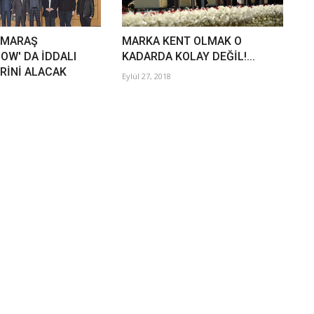
NMARAŞ
MARKA KENT OLMAK O
OW' DA İDDALI
KADARDA KOLAY DEĞİL!...
ERİNİ ALACAK
Eylül 27, 2018