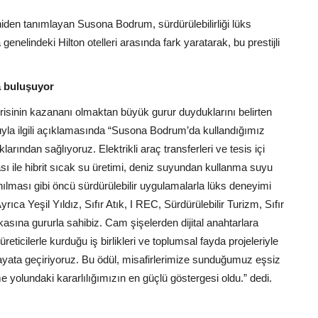
iden tanımlayan Susona Bodrum, sürdürülebilirliği lüks
nelindeki Hilton otelleri arasında fark yaratarak, bu prestijli
a buluşuyor
risinin kazananı olmaktan büyük gurur duyduklarını belirten
la ilgili açıklamasında “Susona Bodrum’da kullandığımız
larından sağlıyoruz. Elektrikli araç transferleri ve tesis içi
pası ile hibrit sıcak su üretimi, deniz suyundan kullanma suyu
anılması gibi öncü sürdürülebilir uygulamalarla lüks deneyimi
ca Yeşil Yıldız, Sıfır Atık, I REC, Sürdürülebilir Turizm, Sıfır
ikasına gururla sahibiz. Cam şişelerden dijital anahtarlara
üreticilerle kurduğu iş birlikleri ve toplumsal fayda projeleriyle
ayata geçiriyoruz. Bu ödül, misafirlerimize sunduğumuz eşsiz
e yolundaki kararlılığımızın en güçlü göstergesi oldu.” dedi.