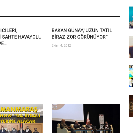
CİLERİ,
BAKAN GÜNAY,''UZUN TATİL
İ SAHTE HAVAYOLU
BİRAZ ZOR GÖRÜNÜYOR''
E...
Ekim 4, 2012