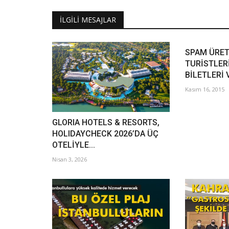
İLGILI MESAJLAR
SPAM ÜRETİ
TURİSTLER
BİLETLERİ V
Kasım 16, 2015
GLORIA HOTELS & RESORTS,
HOLIDAYCHECK 2026’DA ÜÇ
OTELİYLE...
Nisan 3, 2026