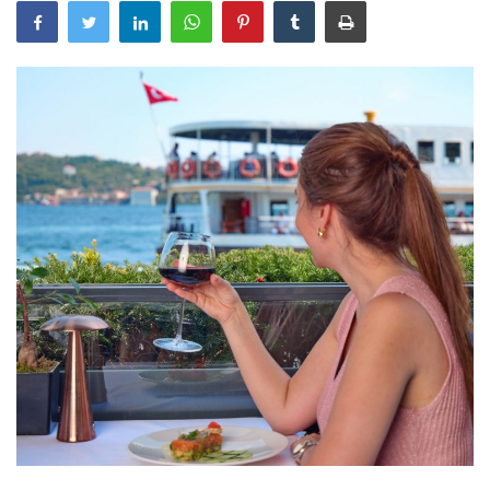
Araştırma - İnceleme
Lezzet Durakları
Röportajlar
Gezi - Yorum
Sizlerden Gelenler
Yorumlar
Video Tanıtım
Köşe Yazarları