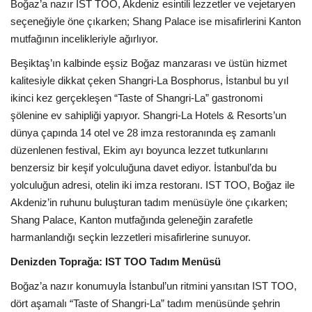
Galeri
Boğaz’a nazır IST TOO, Akdeniz esintili lezzetler ve vejetaryen
seçeneğiyle öne çıkarken; Shang Palace ise misafirlerini Kanton
mutfağının incelikleriyle ağırlıyor.
Beşiktaş’ın kalbinde eşsiz Boğaz manzarası ve üstün hizmet
kalitesiyle dikkat çeken Shangri-La Bosphorus, İstanbul bu yıl
ikinci kez gerçekleşen “Taste of Shangri-La” gastronomi
şölenine ev sahipliği yapıyor. Shangri-La Hotels & Resorts’un
dünya çapında 14 otel ve 28 imza restoranında eş zamanlı
düzenlenen festival, Ekim ayı boyunca lezzet tutkunlarını
benzersiz bir keşif yolculuğuna davet ediyor. İstanbul’da bu
yolculuğun adresi, otelin iki imza restoranı. IST TOO, Boğaz ile
Akdeniz’in ruhunu buluşturan tadım menüsüyle öne çıkarken;
Shang Palace, Kanton mutfağında geleneğin zarafetle
harmanlandığı seçkin lezzetleri misafirlerine sunuyor.
Denizden Toprağa: IST TOO Tadım Menüsü
Boğaz’a nazır konumuyla İstanbul’un ritmini yansıtan IST TOO,
dört aşamalı “Taste of Shangri-La” tadım menüsünde şehrin