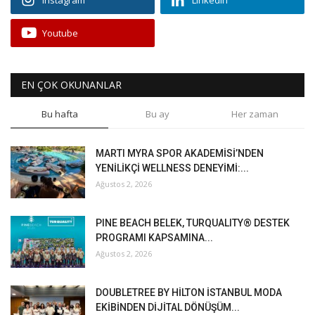
Instagram
Linkedin
Youtube
EN ÇOK OKUNANLAR
Bu hafta
Bu ay
Her zaman
MARTI MYRA SPOR AKADEMİSİ’NDEN
YENİLİKÇİ WELLNESS DENEYİMİ:...
Ağustos 2, 2026
PINE BEACH BELEK, TURQUALITY® DESTEK
PROGRAMI KAPSAMINA...
Ağustos 2, 2026
DOUBLETREE BY HİLTON İSTANBUL MODA
EKİBİNDEN DİJİTAL DÖNÜŞÜM...