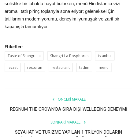
sofistike bir tabakta hayat bulurken, menü Hindistan cevizi
aromalı tatlı pirinç toplarıyla sona eriyor; geleneksel Çin
tatlılarının modern yorumu, deneyimi yumuşak ve zarif bir
kapanışla tamamlıyor.
Etiketler:
Taste of Shangri-La
Shangri-La Bosphorus
İstanbul
lezzet
restoran
restaurant
tadım
menü
ÖNCEKI MAKALE
REGNUM THE CROWN’DA SIRA DIŞI WELLBEİNG DENEYİMİ
SONRAKI MAKALE
SEYAHAT VE TURİZME YAPILAN 1 TRİLYON DOLARIN