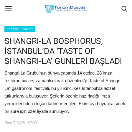
Lezzet Durakları
SHANGRI-LA BOSPHORUS,
Anasayfa
İSTANBUL’DA ‘TASTE OF
Bize Ulaşın
SHANGRI-LA’ GÜNLERİ BAŞLADI
Künye
Shangri-La Grubu’nun dünya çapında 14 otelde, 28 imza
restoranında eş zamanlı olarak düzenlediği “Taste of Shangri-
Halil ÖNCÜ kimdir?
La” gastronomi festivali, bu yıl ikinci kez İstanbul’da lezzet
tutkunlarıyla buluşuyor. Şeflerin özenle hazırladığı imza
KVKK Aydınlatma Metni
yemeklerinden oluşan tadım menüleri, Ekim ayı boyunca sınırlı
bir süre için özel fiyatla sunuluyor.
Haberler
Ekim 7, 2025 - 07:33
Görüntülü