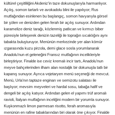
kültürel çeşitliliğini Akdeniz’in taze dokunuşlarıyla harmanlıyor.
Açılış, somon tartarlı ve avokadolu blini ile yapılıyor; Rus
mutfağından esinlenen bu başlangıç, somon havyarıyla görsel
bir şölen ve denizden gelen ferah bir açılış sunuyor. Ardından
karamelize deniz tarağı, közlenmiş patlıcan ve kırmızı biber
püresiyle birleşerek denizin tazeliği ile toprağın sıcaklığını aynı
tabakta buluşturuyor. Menünün merkezinde yer alan kömür
ızgarasında kuzu pirzola, demi glace sosla yorumlanarak
Anadolu’nun et geleneğini Fransız mutfağının incelikleriyle
birleştiriyor. Finalde ise ceviz kremalı incir tartı, Anadolu’nun
meyve bahçelerinden ilham alan nostaljik bir dokunuşla tatlı bir
kapanış sunuyor. Ayrıca vejetaryen menü seçeneği de mevcut.
Menü, Urla’nın taptaze enginarı ve semizotu salatası ile
başlıyor; mevsim meyveleri ve hardal sosu, tabağa hafif ve
dengeli bir açılış katıyor. Ardından gelen el yapımı trüf aromalı
ravioli, İtalyan mutfağının inceliğini modern bir yorumla sunuyor.
Kuşkonmazlı limon parmesan risotto, ferah aromasıyla
menünün en rafine tabaklarından biri olarak öne çıkıyor. Finalde