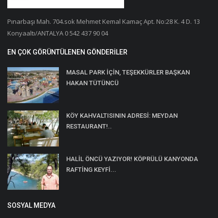
Pınarbaşı Mah. 704.sok Mehmet Kemal Kamaç Apt. No:28 K. 4 D. 13
Konyaaltı/ANTALYA 0 542 437 90 04
EN ÇOK GÖRÜNTÜLENEN GÖNDERILER
MASAL PARK İÇİN, TEŞEKKÜRLER BAŞKAN
HAKAN TÜTÜNCÜ
KÖY KAHVALTISININ ADRESİ: MEYDAN
RESTAURANT!..
HALİL ÖNCÜ YAZIYOR! KÖPRÜLÜ KANYONDA
RAFTİNG KEYFİ...
SOSYAL MEDYA