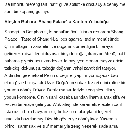
ise limonlu mereng tart, hafifliği ve sofistike dokusuyla deneyime
zarif bir kapanış getiriyor.
Ateşten Buhara: Shang Palace’ta Kanton Yolculuğu
Shangri-La Bosphorus, İstanbul’un ödüllü imza restoranı Shang
Palace, “Taste of Shangri-La” beş aşamalı tadım menüsünde
Çin mutfağının zarafetini ve doğanın cömertliğini bir araya
getirerek misafirlerini duyusal bir yolculuğa çıkarıyor. Menü, hafif
buharda pişmiş acılı karidesler ile başlıyor; orman meyvelerinin
tatlı-ekşi dokunuşu, tabağa doğanın vahşi zarafetini taşıyor.
Ardından geleneksel Pekin ördeği, el yapımı yumuşacık bao
ekmeğiyle buluşarak Uzak Doğu’nun sokak lezzetlerini rafine bir
yoruma dönüştürüyor. Deniz mahsulleriyle zenginleştirilmiş
yosun konsome, Çin’in sahil kasabalarından ilham alarak şifa ve
lezzeti bir araya getiriyor. Wok ateşinde karamelize edilen canlı
ıstakoz, tobiko havyarının çıtır tuzlu notalarıyla birleşerek
ustalıkla hazırlanmış lüks bir gösteriye dönüşüyor. Yasemin
pirinci, sarımsak ve trüf mantarıyla zenginleşerek sade ama