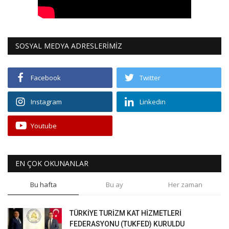
SOSYAL MEDYA ADRESLERİMİZ
Facebook
Twitter
Instagram
Linkedin
Youtube
EN ÇOK OKUNANLAR
Bu hafta
Bu ay
Her zaman
TÜRKİYE TURİZM KAT HİZMETLERİ
FEDERASYONU (TUKFED) KURULDU