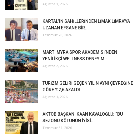
Ağustos 1, 2026
KARTAL’IN SAHİLLERİNDEN LİMAK LİMRA’YA
UZANAN EFSANE BİR...
Temmuz 28, 2026
MARTI MYRA SPOR AKADEMİSİ’NDEN
YENİLİKÇİ WELLNESS DENEYİMİ:...
Ağustos 2, 2026
TURİZM GELİRİ GEÇEN YILIN AYNI ÇEYREĞİNE
GÖRE %2,6 AZALDI
Ağustos 1, 2026
AKTOB BAŞKANI KAAN KAVALOĞLU: “BU
SEZONU KÖTÜNÜN İYİSİ...
Temmuz 31, 2026