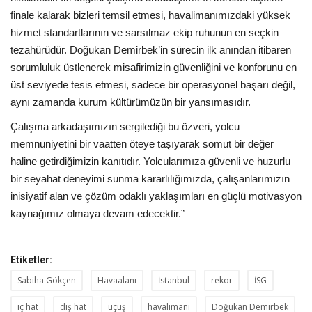
finale kalarak bizleri temsil etmesi, havalimanımızdaki yüksek
hizmet standartlarının ve sarsılmaz ekip ruhunun en seçkin
tezahürüdür. Doğukan Demirbek’in sürecin ilk anından itibaren
sorumluluk üstlenerek misafirimizin güvenliğini ve konforunu en
üst seviyede tesis etmesi, sadece bir operasyonel başarı değil,
aynı zamanda kurum kültürümüzün bir yansımasıdır.
Çalışma arkadaşımızın sergilediği bu özveri, yolcu
memnuniyetini bir vaatten öteye taşıyarak somut bir değer
haline getirdiğimizin kanıtıdır. Yolcularımıza güvenli ve huzurlu
bir seyahat deneyimi sunma kararlılığımızda, çalışanlarımızın
inisiyatif alan ve çözüm odaklı yaklaşımları en güçlü motivasyon
kaynağımız olmaya devam edecektir.”
Etiketler:
Sabiha Gökçen
Havaalanı
İstanbul
rekor
İSG
iç hat
dış hat
uçuş
havalimanı
Doğukan Demirbek