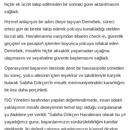
hiçbir ek ücret talep edilmeden bir sonraki güne aktarılmasını
sağladı.
Hizmet anlayışını bir adım öteye taşıyan Demirbek, süreci
ertesi gün de birebir takip ederek yolcuyu konakladığı otelden
bizzat aldı. Havalimanına varışından itibaren check-in, güvenlik
geçişleri ve pasaport işlemleri boyunca yolcuya refakat eden
Demirbek, misafirin hiçbir aksaklık yaşamadan uçağına
ulaşmasını ve seyahatine güvenle başlamasını sağladı.
Operasyonel başarının ötesinde derin bir hassasiyetle yönetilen
bu süreç, yolcu ailesinin içten teşekkür ve takdirleriyle karşılık
bularak Sabiha Gökçen’in misafir memnuniyetindeki kararlılığını
bir kez daha perçinledi.
ISG Yönetimi tarafından yapılan değerlendirmede, insan odaklı
yaklaşımın misafir deneyiminin temel taşı olduğu vurgulanarak
şu ifadelere yer verildi: “Sabiha Gökçen Havalimanı olarak bu yıl
yaşadığımız gurur, başarılarımızın sürdürülebilirliğini kanıtlar
niteliktedir. İki değerli çalışma arkadaşımızın küresel ölçekte