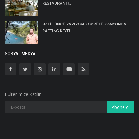
RESTAURANT!..
HALİL ÖNCÜ YAZIYOR! KÖPRÜLÜ KANYONDA
RAFTİNG KEYFİ...
SOSYAL MEDYA
Bültenimize Katılın
Abone ol