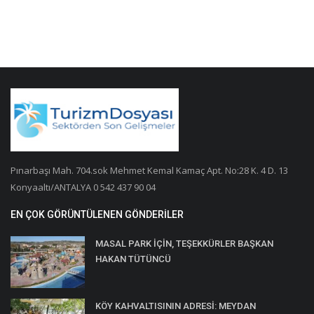
Pınarbaşı Mah. 704.sok Mehmet Kemal Kamaç Apt. No:28 K. 4 D. 13
Konyaaltı/ANTALYA 0 542 437 90 04
EN ÇOK GÖRÜNTÜLENEN GÖNDERILER
MASAL PARK İÇİN, TEŞEKKÜRLER BAŞKAN
HAKAN TÜTÜNCÜ
KÖY KAHVALTISININ ADRESİ: MEYDAN