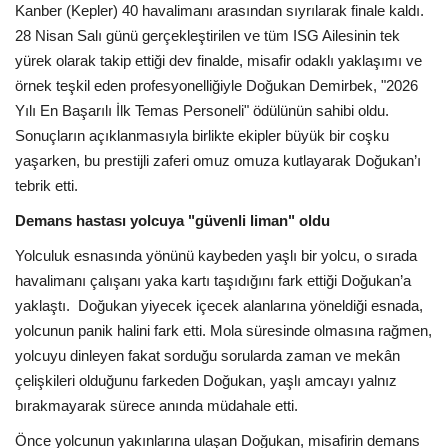
Kanber (Kepler) 40 havalimanı arasından sıyrılarak finale kaldı.
28 Nisan Salı günü gerçekleştirilen ve tüm ISG Ailesinin tek
yürek olarak takip ettiği dev finalde, misafir odaklı yaklaşımı ve
örnek teşkil eden profesyonelliğiyle Doğukan Demirbek, "2026
Yılı En Başarılı İlk Temas Personeli" ödülünün sahibi oldu.
Sonuçların açıklanmasıyla birlikte ekipler büyük bir coşku
yaşarken, bu prestijli zaferi omuz omuza kutlayarak Doğukan’ı
tebrik etti.
Demans hastası yolcuya "güvenli liman" oldu
Yolculuk esnasında yönünü kaybeden yaşlı bir yolcu, o sırada
havalimanı çalışanı yaka kartı taşıdığını fark ettiği Doğukan’a
yaklaştı. Doğukan yiyecek içecek alanlarına yöneldiği esnada,
yolcunun panik halini fark etti. Mola süresinde olmasına rağmen,
yolcuyu dinleyen fakat sorduğu sorularda zaman ve mekân
çelişkileri olduğunu farkeden Doğukan, yaşlı amcayı yalnız
bırakmayarak sürece anında müdahale etti.
Önce yolcunun yakınlarına ulaşan Doğukan, misafirin demans