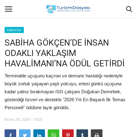
Haberler
SABİHA GÖKÇEN’DE İNSAN
Anasayfa
ODAKLI YAKLAŞIM
Bize Ulaşın
HAVALİMANI’NA ÖDÜL GETİRDİ
Künye
Terminalde uçuşunu kaçıran ve demans hastalığı nedeniyle
büyük zorluk yaşayan yaşlı yolcuyu, ertesi günkü uçuşuna
Halil ÖNCÜ kimdir?
kadar yalnız bırakmayan ISG çalışanı Doğukan Demirbek,
gösterdiği özveri ve destekle "2026 Yılı En Başarılı İlk Temas
KVKK Aydınlatma Metni
Personeli" ödülüne layık görüldü.
Haberler
Nisan 28, 2026 - 18:05
Görüntülü