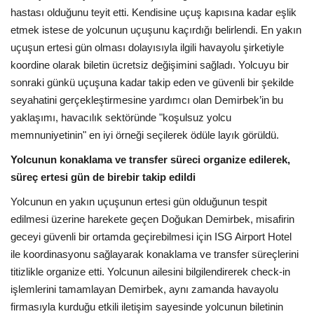
hastası olduğunu teyit etti. Kendisine uçuş kapısına kadar eşlik
etmek istese de yolcunun uçuşunu kaçırdığı belirlendi. En yakın
uçuşun ertesi gün olması dolayısıyla ilgili havayolu şirketiyle
koordine olarak biletin ücretsiz değişimini sağladı. Yolcuyu bir
sonraki günkü uçuşuna kadar takip eden ve güvenli bir şekilde
seyahatini gerçekleştirmesine yardımcı olan Demirbek’in bu
yaklaşımı, havacılık sektöründe "koşulsuz yolcu
memnuniyetinin" en iyi örneği seçilerek ödüle layık görüldü.
Yolcunun konaklama ve transfer süreci organize edilerek,
süreç ertesi gün de birebir takip edildi
Yolcunun en yakın uçuşunun ertesi gün olduğunun tespit
edilmesi üzerine harekete geçen Doğukan Demirbek, misafirin
geceyi güvenli bir ortamda geçirebilmesi için ISG Airport Hotel
ile koordinasyonu sağlayarak konaklama ve transfer süreçlerini
titizlikle organize etti. Yolcunun ailesini bilgilendirerek check-in
işlemlerini tamamlayan Demirbek, aynı zamanda havayolu
firmasıyla kurduğu etkili iletişim sayesinde yolcunun biletinin