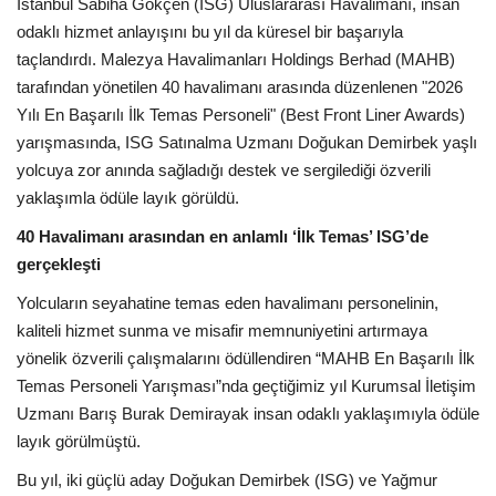
Galeri
İstanbul Sabiha Gökçen (ISG) Uluslararası Havalimanı, insan
odaklı hizmet anlayışını bu yıl da küresel bir başarıyla
taçlandırdı. Malezya Havalimanları Holdings Berhad (MAHB)
tarafından yönetilen 40 havalimanı arasında düzenlenen "2026
Yılı En Başarılı İlk Temas Personeli" (Best Front Liner Awards)
yarışmasında, ISG Satınalma Uzmanı Doğukan Demirbek yaşlı
yolcuya zor anında sağladığı destek ve sergilediği özverili
yaklaşımla ödüle layık görüldü.
40 Havalimanı arasından en anlamlı ‘İlk Temas’ ISG’de
gerçekleşti
Yolcuların seyahatine temas eden havalimanı personelinin,
kaliteli hizmet sunma ve misafir memnuniyetini artırmaya
yönelik özverili çalışmalarını ödüllendiren “MAHB En Başarılı İlk
Temas Personeli Yarışması”nda geçtiğimiz yıl Kurumsal İletişim
Uzmanı Barış Burak Demirayak insan odaklı yaklaşımıyla ödüle
layık görülmüştü.
Bu yıl, iki güçlü aday Doğukan Demirbek (ISG) ve Yağmur