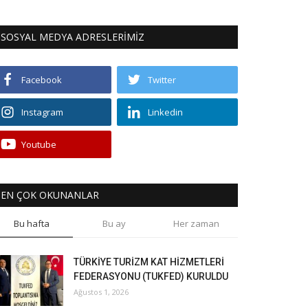
SOSYAL MEDYA ADRESLERİMİZ
Facebook
Twitter
Instagram
Linkedin
Youtube
EN ÇOK OKUNANLAR
Bu hafta
Bu ay
Her zaman
TÜRKİYE TURİZM KAT HİZMETLERİ
FEDERASYONU (TUKFED) KURULDU
Ağustos 1, 2026