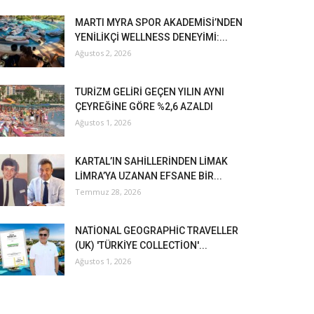
MARTI MYRA SPOR AKADEMİSİ’NDEN
YENİLİKÇİ WELLNESS DENEYİMİ:...
Ağustos 2, 2026
TURİZM GELİRİ GEÇEN YILIN AYNI
ÇEYREĞİNE GÖRE %2,6 AZALDI
Ağustos 1, 2026
KARTAL’IN SAHİLLERİNDEN LİMAK
LİMRA’YA UZANAN EFSANE BİR...
Temmuz 28, 2026
NATİONAL GEOGRAPHİC TRAVELLER
(UK) 'TÜRKİYE COLLECTİON'...
Ağustos 1, 2026