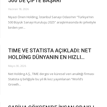
500’DE ÇİFTE BAŞARI
Haziran 18, 2026
Niyazi Önen Holding, İstanbul Sanayi Odası’nın “Türkiye’nin
500 Büyük Sanayi Kuruluşu 2025” araştırmasında iki şirketiyle
birden yer...
TIME VE STATISTA AÇIKLADI: NET
HOLDİNG DÜNYANIN EN HIZLI...
Mayıs 30, 2026
Net Holding A.Ş., TIME dergisi ve küresel veri analitiği firması
Statista iş birliğiyle bu yıl ilk kez yayımlanan “World’s
Growth...