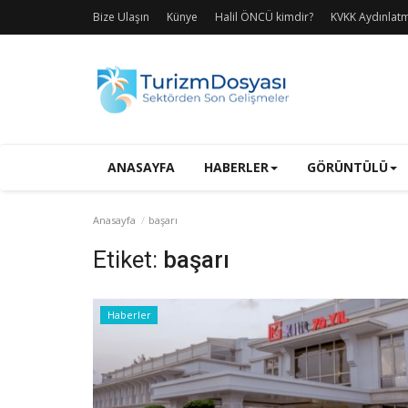
Bize Ulaşın
Künye
Halil ÖNCÜ kimdir?
KVKK Aydınlat
ANASAYFA
HABERLER
GÖRÜNTÜLÜ
Anasayfa
başarı
Etiket:
başarı
Haberler