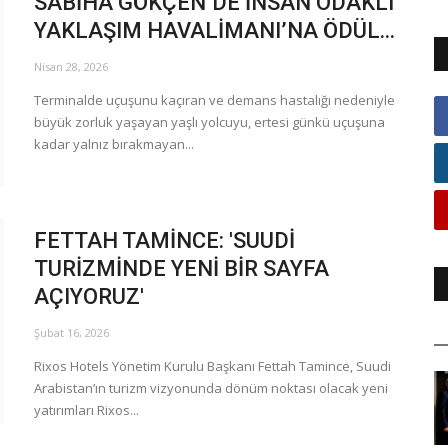
SABİHA GÖKÇEN’DE İNSAN ODAKLI
YAKLAŞIM HAVALİMANI’NA ÖDÜL...
Nisan 28, 2026
Terminalde uçuşunu kaçıran ve demans hastalığı nedeniyle
büyük zorluk yaşayan yaşlı yolcuyu, ertesi günkü uçuşuna
kadar yalnız bırakmayan...
FETTAH TAMİNCE: 'SUUDİ
TURİZMİNDE YENİ BİR SAYFA
AÇIYORUZ'
Şubat 16, 2026
Rixos Hotels Yönetim Kurulu Başkanı Fettah Tamince, Suudi
Arabistan’ın turizm vizyonunda dönüm noktası olacak yeni
yatırımları Rixos...