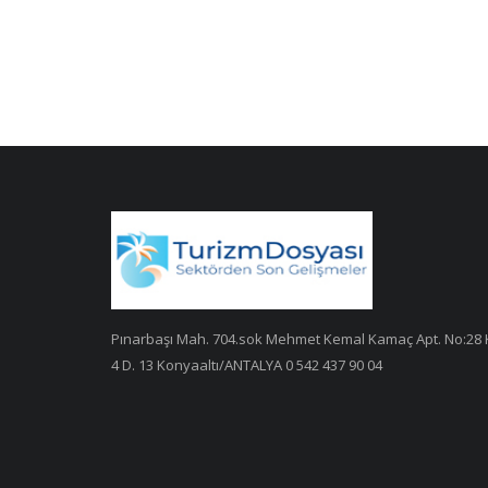
Pınarbaşı Mah. 704.sok Mehmet Kemal Kamaç Apt. No:28 
4 D. 13 Konyaaltı/ANTALYA 0 542 437 90 04