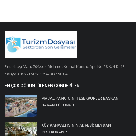
Pınarbaşı Mah. 704.sok Mehmet Kemal Kamaç Apt. No:28 K. 4 D. 13
Konyaaltı/ANTALYA 0 542 437 90 04
EN ÇOK GÖRÜNTÜLENEN GÖNDERILER
MASAL PARK İÇİN, TEŞEKKÜRLER BAŞKAN
HAKAN TÜTÜNCÜ
KÖY KAHVALTISININ ADRESİ: MEYDAN
RESTAURANT!..