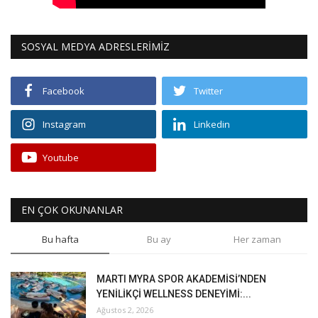
SOSYAL MEDYA ADRESLERİMİZ
Facebook
Twitter
Instagram
Linkedin
Youtube
EN ÇOK OKUNANLAR
Bu hafta
Bu ay
Her zaman
MARTI MYRA SPOR AKADEMİSİ’NDEN
YENİLİKÇİ WELLNESS DENEYİMİ:...
Ağustos 2, 2026