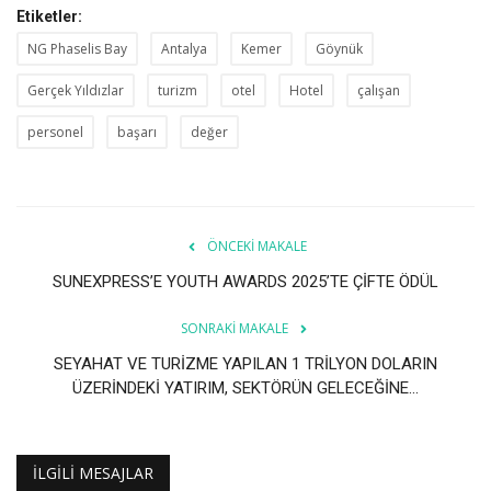
Etiketler:
NG Phaselis Bay
Antalya
Kemer
Göynük
Gerçek Yıldızlar
turizm
otel
Hotel
çalışan
personel
başarı
değer
ÖNCEKI MAKALE
SUNEXPRESS’E YOUTH AWARDS 2025’TE ÇİFTE ÖDÜL
SONRAKI MAKALE
SEYAHAT VE TURİZME YAPILAN 1 TRİLYON DOLARIN
ÜZERİNDEKİ YATIRIM, SEKTÖRÜN GELECEĞİNE...
İLGILI MESAJLAR