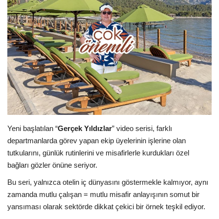
Araştırma - İnceleme
Lezzet Durakları
Röportajlar
Gezi - Yorum
Sizlerden Gelenler
Yeni başlatılan “
Gerçek Yıldızlar
” video serisi, farklı
departmanlarda görev yapan ekip üyelerinin işlerine olan
Yorumlar
tutkularını, günlük rutinlerini ve misafirlerle kurdukları özel
bağları gözler önüne seriyor.
Video Tanıtım
Bu seri, yalnızca otelin iç dünyasını göstermekle kalmıyor, aynı
zamanda mutlu çalışan = mutlu misafir anlayışının somut bir
Köşe Yazarları
yansıması olarak sektörde dikkat çekici bir örnek teşkil ediyor.