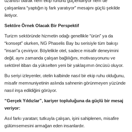
uzantısı olarak hem ekip ruhunu güçlendiriyor hem de
çalışanlara “yaptığın iş fark yaratıyor” mesajını güçlü şekilde
iletiyor.
Sektöre Örnek Olacak Bir Perspektif
Turizm sektöründe hizmetin odağı genellikle “ürün” ya da
“konsept” olurken, NG Phaselis Bay bu serisiyle tüm bakışı
“insan”a çeviriyor. Böylelikle otel, sadece misafir deneyimini
değil, aynı zamanda çalışan bağlılığını, motivasyonunu ve
sektörel itibarı da yükselten yeni bir yaklaşımın öncüsü oluyor.
Bu seriyi izleyenler, otelin kalbinde nasıl bir ekip ruhu olduğunu,
misafir memnuniyetinin aslında sahnenin görünmeyen yüzünde
nasıl inşa edildiğini görüyor.
“Gerçek Yıldızlar”, kariyer topluluğuna da güçlü bir mesaj
veriyor:
Asıl farkı yaratan; tutkuyla çalışan, işini sahiplenen, misafire
gülümsemesini armağan eden insanlardır.