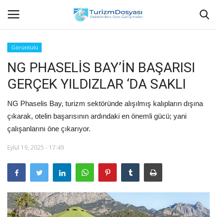
Görüntülü
NG PHASELİS BAY’İN BAŞARISI
Anasayfa
GERÇEK YILDIZLAR ‘DA SAKLI
Bize Ulaşın
NG Phaselis Bay, turizm sektöründe alışılmış kalıpların dışına
Künye
çıkarak, otelin başarısının ardındaki en önemli gücü; yani
çalışanlarını öne çıkarıyor.
Halil ÖNCÜ kimdir?
Eylül 19, 2025 - 17:49
KVKK Aydınlatma Metni
Haberler
Görüntülü