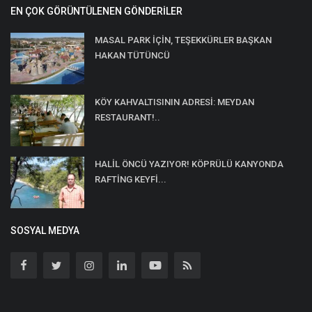
EN ÇOK GÖRÜNTÜLENEN GÖNDERILER
MASAL PARK İÇİN, TEŞEKKÜRLER BAŞKAN
HAKAN TÜTÜNCÜ
KÖY KAHVALTISININ ADRESİ: MEYDAN
RESTAURANT!..
HALİL ÖNCÜ YAZIYOR! KÖPRÜLÜ KANYONDA
RAFTİNG KEYFİ...
SOSYAL MEDYA