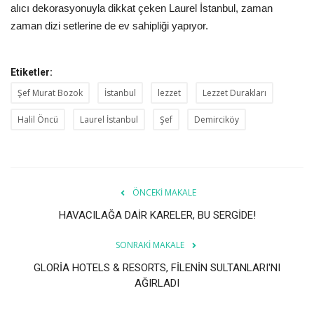
alıcı dekorasyonuyla dikkat çeken Laurel İstanbul, zaman
zaman dizi setlerine de ev sahipliği yapıyor.
Etiketler:
Şef Murat Bozok
İstanbul
lezzet
Lezzet Durakları
Halil Öncü
Laurel İstanbul
Şef
Demirciköy
ÖNCEKI MAKALE
HAVACILAĞA DAİR KARELER, BU SERGİDE!
SONRAKI MAKALE
GLORİA HOTELS & RESORTS, FİLENİN SULTANLARI'NI
AĞIRLADI