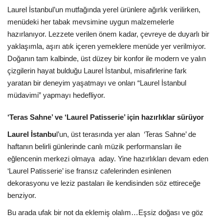
Laurel İstanbul’un mutfağında yerel ürünlere ağırlık verilirken,
menüdeki her tabak mevsimine uygun malzemelerle
hazırlanıyor. Lezzete verilen önem kadar, çevreye de duyarlı bir
yaklaşımla, aşırı atık içeren yemeklere menüde yer verilmiyor.
Doğanın tam kalbinde, üst düzey bir konfor ile modern ve yalın
çizgilerin hayat bulduğu Laurel İstanbul, misafirlerine fark
yaratan bir deneyim yaşatmayı ve onları “Laurel İstanbul
müdavimi” yapmayı hedefliyor.
‘Teras Sahne’ ve ‘Laurel Patisserie’ için hazırlıklar sürüyor
Laurel İstanbu
l’un, üst terasında yer alan ‘Teras Sahne’ de
haftanın belirli günlerinde canlı müzik performansları ile
eğlencenin merkezi olmaya aday. Yine hazırlıkları devam eden
‘Laurel Patisserie’ ise fransız cafelerinden esinlenen
dekorasyonu ve leziz pastaları ile kendisinden söz ettireceğe
benziyor.
Bu arada ufak bir not da eklemiş olalım…Eşsiz doğası ve göz