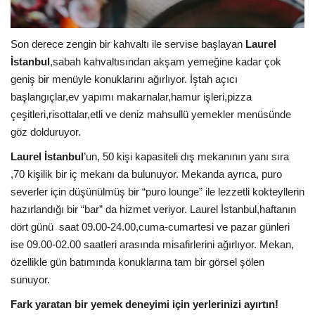
Son derece zengin bir kahvaltı ile servise başlayan
Laurel
İstanbul
,sabah kahvaltısından akşam yemeğine kadar çok
geniş bir menüyle konuklarını ağırlıyor. İştah açıcı
başlangıçlar,ev yapımı makarnalar,hamur işleri,pizza
çeşitleri,risottalar,etli ve deniz mahsullü yemekler menüsünde
göz dolduruyor.
Laurel İstanbul
’un, 50 kişi kapasiteli dış mekanının yanı sıra
,70 kişilik bir iç mekanı da bulunuyor. Mekanda ayrıca, puro
severler için düşünülmüş bir “puro lounge” ile lezzetli kokteyllerin
hazırlandığı bir “bar” da hizmet veriyor. Laurel İstanbul,haftanın
dört günü saat 09.00-24.00,cuma-cumartesi ve pazar günleri
ise 09.00-02.00 saatleri arasında misafirlerini ağırlıyor. Mekan,
özellikle gün batımında konuklarına tam bir görsel şölen
sunuyor.
Fark yaratan bir yemek deneyimi için yerlerinizi ayırtın!