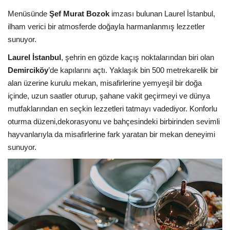
Menüsünde
Şef Murat Bozok
imzası bulunan Laurel İstanbul,
Araştırma - İnceleme
ilham verici bir atmosferde doğayla harmanlanmış lezzetler
sunuyor.
Lezzet Durakları
Laurel İstanbul
, şehrin en gözde kaçış noktalarından biri olan
Demirciköy
’de kapılarını açtı. Yaklaşık bin 500 metrekarelik bir
Röportajlar
alan üzerine kurulu mekan, misafirlerine yemyeşil bir doğa
içinde, uzun saatler oturup, şahane vakit geçirmeyi ve dünya
Gezi - Yorum
mutfaklarından en seçkin lezzetleri tatmayı vadediyor. Konforlu
oturma düzeni,dekorasyonu ve bahçesindeki birbirinden sevimli
Sizlerden Gelenler
hayvanlarıyla da misafirlerine fark yaratan bir mekan deneyimi
sunuyor.
Yorumlar
Video Tanıtım
Köşe Yazarları