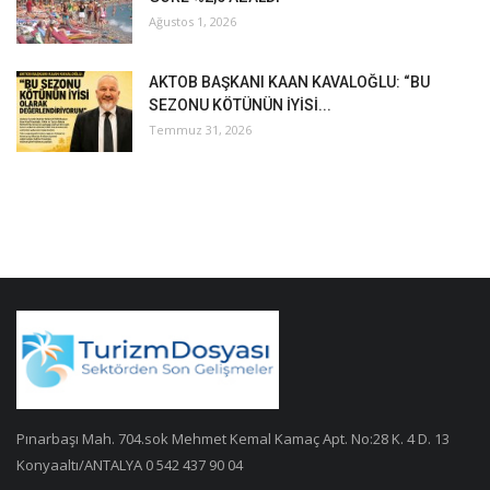
Ağustos 1, 2026
AKTOB BAŞKANI KAAN KAVALOĞLU: “BU
SEZONU KÖTÜNÜN İYİSİ...
Temmuz 31, 2026
Pınarbaşı Mah. 704.sok Mehmet Kemal Kamaç Apt. No:28 K. 4 D. 13
Konyaaltı/ANTALYA 0 542 437 90 04