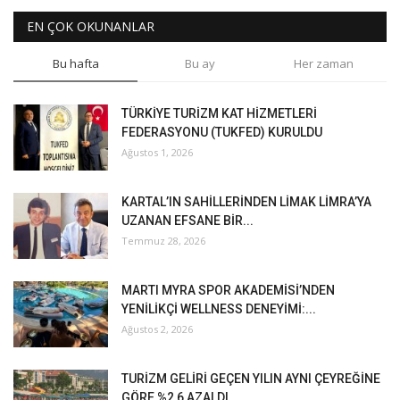
EN ÇOK OKUNANLAR
Bu hafta
Bu ay
Her zaman
TÜRKİYE TURİZM KAT HİZMETLERİ
FEDERASYONU (TUKFED) KURULDU
Ağustos 1, 2026
KARTAL’IN SAHİLLERİNDEN LİMAK LİMRA’YA
UZANAN EFSANE BİR...
Temmuz 28, 2026
MARTI MYRA SPOR AKADEMİSİ’NDEN
YENİLİKÇİ WELLNESS DENEYİMİ:...
Ağustos 2, 2026
TURİZM GELİRİ GEÇEN YILIN AYNI ÇEYREĞİNE
GÖRE %2,6 AZALDI