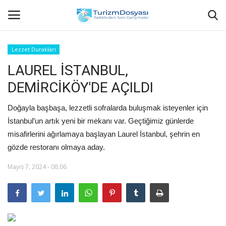
Lezzet Durakları
LAUREL İSTANBUL,
Anasayfa
DEMİRCİKÖY'DE AÇILDI
Bize Ulaşın
Doğayla başbaşa, lezzetli sofralarda buluşmak isteyenler için
Künye
İstanbul’un artık yeni bir mekanı var. Geçtiğimiz günlerde
misafirlerini ağırlamaya başlayan Laurel İstanbul, şehrin en
Halil ÖNCÜ kimdir?
gözde restoranı olmaya aday.
Mayıs 7, 2024 - 08:06
KVKK Aydınlatma Metni
Haberler
Görüntülü