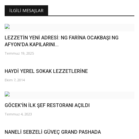
İLGILI MESAJLAR
LEZZETİN YENİ ADRESİ: NG FARİNA OCAKBAŞI NG
AFYON’DA KAPILARINI...
Temmuz 19, 2025
HAYDİ YEREL SOKAK LEZZETLERİNE
Ekim 7, 2014
GÖCEK'İN İLK ŞEF RESTORANI AÇILDI
Temmuz 4, 2023
NANELİ SEBZELİ GÜVEÇ GRAND PASHADA