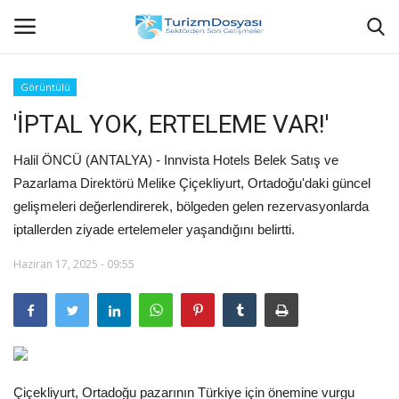
Görüntülü
'İPTAL YOK, ERTELEME VAR!'
Anasayfa
Halil ÖNCÜ (ANTALYA) - Innvista Hotels Belek Satış ve
Bize Ulaşın
Pazarlama Direktörü Melike Çiçekliyurt, Ortadoğu'daki güncel
gelişmeleri değerlendirerek, bölgeden gelen rezervasyonlarda
Künye
iptallerden ziyade ertelemeler yaşandığını belirtti.
Halil ÖNCÜ kimdir?
Haziran 17, 2025 - 09:55
KVKK Aydınlatma Metni
Haberler
Görüntülü
Çiçekliyurt, Ortadoğu pazarının Türkiye için önemine vurgu