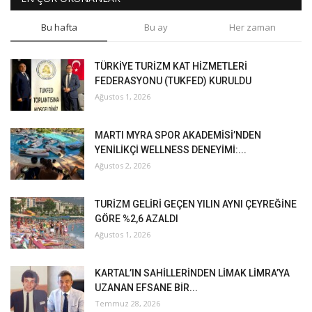
Bu hafta
Bu ay
Her zaman
TÜRKİYE TURİZM KAT HİZMETLERİ
FEDERASYONU (TUKFED) KURULDU
Ağustos 1, 2026
MARTI MYRA SPOR AKADEMİSİ’NDEN
YENİLİKÇİ WELLNESS DENEYİMİ:...
Ağustos 2, 2026
TURİZM GELİRİ GEÇEN YILIN AYNI ÇEYREĞİNE
GÖRE %2,6 AZALDI
Ağustos 1, 2026
KARTAL’IN SAHİLLERİNDEN LİMAK LİMRA’YA
UZANAN EFSANE BİR...
Temmuz 28, 2026