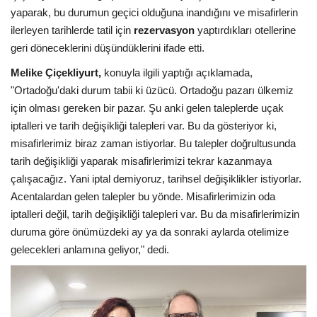
yaparak, bu durumun geçici olduğuna inandığını ve misafirlerin
ilerleyen tarihlerde tatil için
rezervasyon
yaptırdıkları otellerine
Araştırma - İnceleme
geri döneceklerini düşündüklerini ifade etti.
Lezzet Durakları
Melike Çiçekliyurt,
konuyla ilgili yaptığı açıklamada,
"Ortadoğu'daki durum tabii ki üzücü. Ortadoğu pazarı ülkemiz
Röportajlar
için olması gereken bir pazar. Şu anki gelen taleplerde uçak
iptalleri ve tarih değişikliği talepleri var. Bu da gösteriyor ki,
Gezi - Yorum
misafirlerimiz biraz zaman istiyorlar. Bu talepler doğrultusunda
tarih değişikliği yaparak misafirlerimizi tekrar kazanmaya
Sizlerden Gelenler
çalışacağız. Yani iptal demiyoruz, tarihsel değişiklikler istiyorlar.
Acentalardan gelen talepler bu yönde. Misafirlerimizin oda
Yorumlar
iptalleri değil, tarih değişikliği talepleri var. Bu da misafirlerimizin
duruma göre önümüzdeki ay ya da sonraki aylarda otelimize
Video Tanıtım
gelecekleri anlamına geliyor," dedi.
Köşe Yazarları