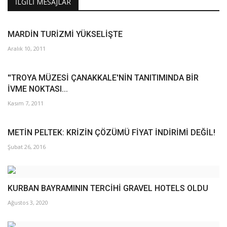
İLGILI MESAJLAR
MARDİN TURİZMİ YÜKSELİŞTE
Aralık 10, 2011
''TROYA MÜZESİ ÇANAKKALE'NİN TANITIMINDA BİR
İVME NOKTASI...
Kasım 7, 2011
METİN PELTEK: KRİZİN ÇÖZÜMÜ FİYAT İNDİRİMİ DEĞİL!
Şubat 26, 2016
KURBAN BAYRAMININ TERCİHİ GRAVEL HOTELS OLDU
Ağustos 3, 2020