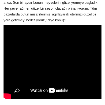
anda. Son bir aydır bunun meyvelerini güzel yemeye başladık.
Her şeye rağmen güzel bir sezon olacağına inanıyorum. Tüm
pazarlarda bütün misafirlerimizi ağırlayarak otelimizi güzel bir
yere getirmeyi hedefliyoruz," diye konuştu.