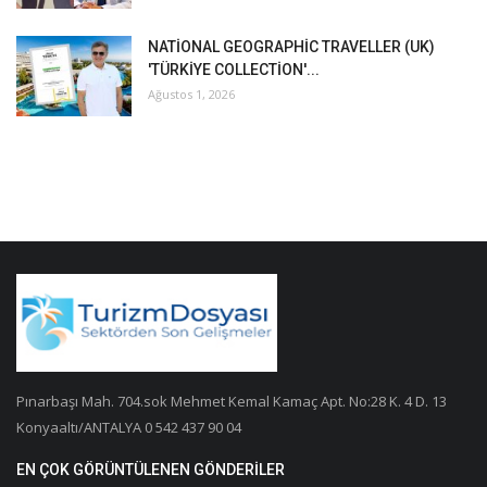
NATİONAL GEOGRAPHİC TRAVELLER (UK)
'TÜRKİYE COLLECTİON'...
Ağustos 1, 2026
Pınarbaşı Mah. 704.sok Mehmet Kemal Kamaç Apt. No:28 K. 4 D. 13
Konyaaltı/ANTALYA 0 542 437 90 04
EN ÇOK GÖRÜNTÜLENEN GÖNDERILER