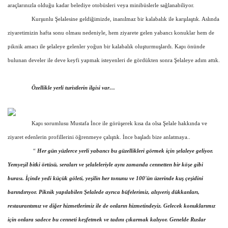
araçlarınızla olduğu kadar belediye otobüsleri veya minibüslerle sağlanabiliyor.
Kurşunlu Şelalesine geldiğimizde, inanılmaz bir kalabalık ile karşılaştık. Aslında
Araştırma - İnceleme
ziyaretimizin hafta sonu olması nedeniyle, hem ziyarete gelen yabancı konuklar hem de
Lezzet Durakları
piknik amacı ile şelaleye gelenler yoğun bir kalabalık oluşturmuşlardı. Kapı önünde
bulunan develer ile deve keyfi yapmak isteyenleri de gördükten sonra Şelaleye adım attık.
Röportajlar
Özellikle yerli turistlerin ilgisi var…
Gezi - Yorum
Kapı sorumlusu Mustafa İnce ile görüşerek kısa da olsa Şelale hakkında ve
Sizlerden Gelenler
ziyaret edenlerin profillerini öğrenmeye çalıştık. İnce başladı bize anlatmaya..
Yorumlar
“
Her gün yüzlerce yerli yabancı bu güzellikleri görmek için şelaleye geliyor.
Yemyeşil bitki örtüsü, seraları ve şelaleleriyle aynı zamanda cennetten bir köşe gibi
Video Tanıtım
burası. İçinde yedi küçük göleti, yeşilin her tonunu ve 100'ün üzerinde kuş çeşidini
barındırıyor. Piknik yapılabilen Şelalede ayrıca büfelerimiz, alışveriş dükkanları,
Köşe Yazarları
restaurantımız ve diğer hizmetlerimiz ile de onların hizmetindeyiz. Gelecek konuklarımız
için onlara sadece bu cenneti keşfetmek ve tadını çıkarmak kalıyor. Genelde Ruslar