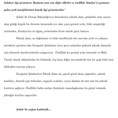
Galeri
Şelaleye ilgi gösteriyor. Rusların yanı sıra diğer ülkeler ve özellikle Antalya’yı gezmeye
gelen yerli misafirlerimiz büyük ilgi gösteriyorlar.
“
Şelale’de Orman Bakanlığı'nca düzenlenen piknik alanı, şelaleden inen suyun
akıp gittiği küçük bir derenin kenarında yer alan yaya gezinti yolu, bitki zenginliği
yönünden, Antalya'nın en ilginç yerlerinden birisi olarak göze batıyor.
Piknik alanı, su değirmeni ve bitki tünelleriyle her mevsim yerli ve yabancı
turistlerin gözdesi olan Kurşunlu Şelalesine önce gezi yolundan giderek piknik alanında
sola dönerek merdivenlerden ulaşıyoruz.
Özellikle bu gezinti yolu üzerinde ve Bitki
Tüneli olarak adlandırılan bu bölümde, kış hariç diğer mevsimlerde bin bir çeşit bitki türü
dikkatleri üzerine çekiyor.
Kurşunlu Şelalesi
'nin Piknik Alanı ise; gürül gürül akan çeşmeleri, piknik
bankları, düzenli çöp bidonları, ızgaralı ocakları, oyun alanları ile size tam bir piknik
konforu sağlıyor. Özellikle hafta sonları Antalyalı vatandaşlarımız bu güzel ortamda
pikniğin keyfini yaşıyorlar.
Şelale’de yoğun kalabalık…