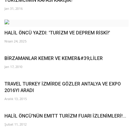
TURİZMCİMİN KAFASI KARIŞIK!
Jan 31, 2016
HALİL ÖNCÜ YAZDI: 'TURİZM VE DEPREM RİSKİ!'
Nisan 24, 2025
BİRZAMANLAR KEMER VE KEMER&#39;LİLER
Jan 17, 2010
TRAVEL TURKEY İZMİRDE GÖZLER ANTALYA VE EXPO
2016YI ARADI
Aralık 13, 2015
HALİL ÖNCÜ'NÜN EMITT TURİZM FUARI İZLENİMLERİ!...
Şubat 11, 2012