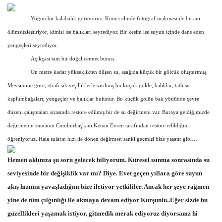
Yoğun bir kalabalık görüyoruz. Kimisi elinde fotoğraf makinesi ile bu anı
ölümsüzleştiriyor, kimisi ise balıkları seyrediyor. Bir kesim ise suyun içinde dans eden
yengeçleri seyrediyor.
Açıkçası tam bir doğal cennet burası..
On metre kadar yükseklikten düşen su, aşağıda küçük bir gölcük oluşturmuş.
Mevsimine göre, etrafı sık yeşilliklerle sarılmış bu küçük gölde, balıklar, tatlı su
kaplumbağaları, yengeçler ve balıklar bulunur. Bu küçük gölün batı yönünde çevre
düzeni çalışmaları sırasında restore edilmiş bir de su değirmeni var. Buraya geldiğimizde
değirmenin zamanın Cumhurbaşkanı Kenan Evren tarafından restore edildiğini
öğreniyoruz. Hala suların hızı ile dönen değirmen sanki geçmişi bize yaşatır gibi…
Hemen aklınıza şu soru gelecek biliyorum. Küresel ısınma sonrasında su
seviyesinde bir değişiklik var mı? Diye. Evet geçen yıllara göre suyun
akış hızının yavaşladığını bize iletiyor yetkililer. Ancak her şeye rağmen
yine de tüm çılgınlığı ile akmaya devam ediyor Kurşunlu..Eğer sizde bu
güzellikleri yaşamak istiyor, gitmedik merak ediyoruz diyorsanız hi