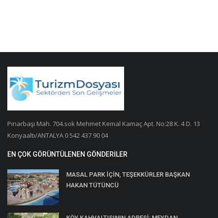
Pınarbaşı Mah. 704.sok Mehmet Kemal Kamaç Apt. No:28 K. 4 D. 13
Konyaaltı/ANTALYA 0 542 437 90 04
EN ÇOK GÖRÜNTÜLENEN GÖNDERILER
MASAL PARK İÇİN, TEŞEKKÜRLER BAŞKAN
HAKAN TÜTÜNCÜ
KÖY KAHVALTISININ ADRESİ: MEYDAN