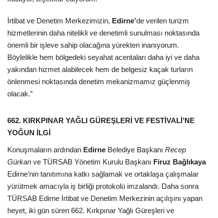
İrtibat ve Denetim Merkezimizin,
Edirne’
de verilen turizm
hizmetlerinin daha nitelikli ve denetimli sunulması noktasında
önemli bir işleve sahip olacağına yürekten inanıyorum.
Böylelikle hem bölgedeki seyahat acentaları daha iyi ve daha
yakından hizmet alabilecek hem de belgesiz kaçak turların
önlenmesi noktasında denetim mekanizmamız güçlenmiş
olacak.”
662. KIRKPINAR YAĞLI GÜREŞLERİ VE FESTİVALİ’NE
YOĞUN İLGİ
Konuşmaların ardından
Edirne
Belediye Başkanı
Recep
Gürkan
ve TÜRSAB Yönetim Kurulu Başkanı
Firuz Bağlıkaya
Edirne’nin tanıtımına katkı sağlamak ve ortaklaşa çalışmalar
yürütmek amacıyla iş birliği protokolü imzalandı. Daha sonra
TÜRSAB Edirne İrtibat ve Denetim Merkezinin açılışını yapan
heyet, iki gün süren 662. Kırkpınar Yağlı Güreşleri ve