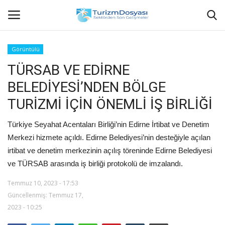
Görüntülü
TÜRSAB VE EDİRNE
Anasayfa
BELEDİYESİ’NDEN BÖLGE
Bize Ulaşın
TURİZMİ İÇİN ÖNEMLİ İŞ BİRLİĞİ
Künye
Türkiye Seyahat Acentaları Birliği’nin Edirne İrtibat ve Denetim
Merkezi hizmete açıldı. Edirne Belediyesi’nin desteğiyle açılan
Halil ÖNCÜ kimdir?
irtibat ve denetim merkezinin açılış töreninde Edirne Belediyesi
ve TÜRSAB arasında iş birliği protokolü de imzalandı.
KVKK Aydınlatma Metni
Temmuz 10, 2023 - 17:53
Güncellenmiş: Temmuz 17,
Haberler
2023 - 10:25
Görüntülü