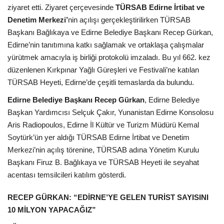
Galeri
ziyaret etti. Ziyaret çerçevesinde
TÜRSAB Edirne İrtibat ve
Denetim Merkezi’
nin açılışı gerçekleştirilirken TÜRSAB
Başkanı Bağlıkaya ve Edirne Belediye Başkanı Recep Gürkan,
Edirne’nin tanıtımına katkı sağlamak ve ortaklaşa çalışmalar
yürütmek amacıyla iş birliği protokolü imzaladı. Bu yıl 662. kez
düzenlenen Kırkpınar Yağlı Güreşleri ve Festivali’ne katılan
TÜRSAB Heyeti, Edirne’de çeşitli temaslarda da bulundu.
Edirne Belediye Başkanı Recep Gürkan
, Edirne Belediye
Başkan Yardımcısı Selçuk Çakır, Yunanistan Edirne Konsolosu
Aris Radiopoulos, Edirne İl Kültür ve Turizm Müdürü Kemal
Soytürk’ün yer aldığı TÜRSAB Edirne İrtibat ve Denetim
Merkezi’nin açılış törenine, TÜRSAB adına Yönetim Kurulu
Başkanı Firuz B. Bağlıkaya ve TÜRSAB Heyeti ile seyahat
acentası temsilcileri katılım gösterdi.
RECEP GÜRKAN: “EDİRNE’YE GELEN TURİST SAYISINI
10 MİLYON YAPACAĞIZ”