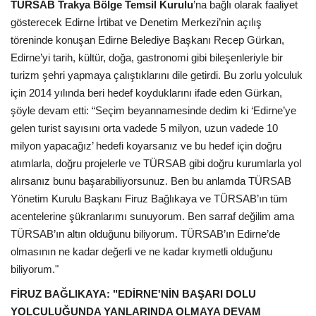
TÜRSAB Trakya Bölge Temsil Kurulu
’na bağlı olarak faaliyet
gösterecek Edirne İrtibat ve Denetim Merkezi’nin açılış
töreninde konuşan Edirne Belediye Başkanı Recep Gürkan,
Edirne’yi tarih, kültür, doğa, gastronomi gibi bileşenleriyle bir
turizm şehri yapmaya çalıştıklarını dile getirdi. Bu zorlu yolculuk
için 2014 yılında beri hedef koyduklarını ifade eden Gürkan,
şöyle devam etti: “Seçim beyannamesinde dedim ki ‘Edirne’ye
gelen turist sayısını orta vadede 5 milyon, uzun vadede 10
milyon yapacağız’ hedefi koyarsanız ve bu hedef için doğru
atımlarla, doğru projelerle ve TÜRSAB gibi doğru kurumlarla yol
alırsanız bunu başarabiliyorsunuz. Ben bu anlamda TÜRSAB
Yönetim Kurulu Başkanı Firuz Bağlıkaya ve TÜRSAB’ın tüm
acentelerine şükranlarımı sunuyorum. Ben sarraf değilim ama
TÜRSAB’ın altın olduğunu biliyorum. TÜRSAB’ın Edirne’de
olmasının ne kadar değerli ve ne kadar kıymetli olduğunu
biliyorum."
FİRUZ BAĞLIKAYA: "EDİRNE'NİN BAŞARI DOLU
YOLCULUĞUNDA YANLARINDA OLMAYA DEVAM