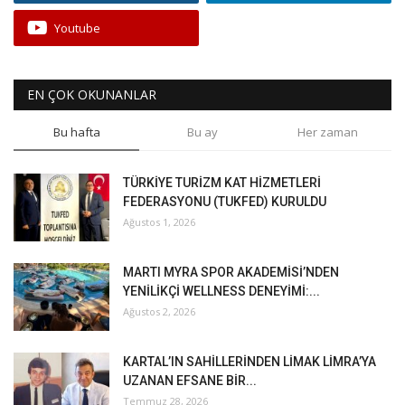
Youtube
EN ÇOK OKUNANLAR
Bu hafta
Bu ay
Her zaman
TÜRKİYE TURİZM KAT HİZMETLERİ
FEDERASYONU (TUKFED) KURULDU
Ağustos 1, 2026
MARTI MYRA SPOR AKADEMİSİ’NDEN
YENİLİKÇİ WELLNESS DENEYİMİ:...
Ağustos 2, 2026
KARTAL’IN SAHİLLERİNDEN LİMAK LİMRA’YA
UZANAN EFSANE BİR...
Temmuz 28, 2026