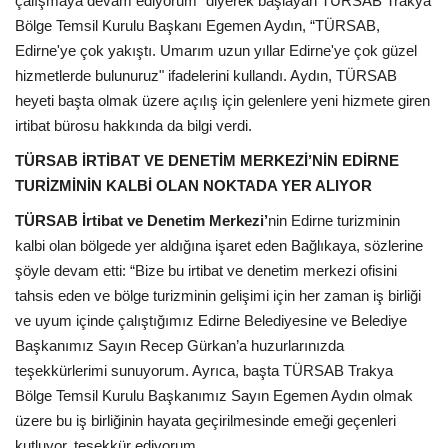
çalışmaya devam ediyorum” diyerek başlayan TÜRSAB Trakya
Bölge Temsil Kurulu Başkanı Egemen Aydın, “TÜRSAB,
Edirne'ye çok yakıştı. Umarım uzun yıllar Edirne'ye çok güzel
hizmetlerde bulunuruz" ifadelerini kullandı. Aydın, TÜRSAB
heyeti başta olmak üzere açılış için gelenlere yeni hizmete giren
irtibat bürosu hakkında da bilgi verdi.
TÜRSAB İRTİBAT VE DENETİM MERKEZİ’NİN EDİRNE
TURİZMİNİN KALBİ OLAN NOKTADA YER ALIYOR
TÜRSAB İrtibat ve Denetim Merkezi’
nin Edirne turizminin
kalbi olan bölgede yer aldığına işaret eden Bağlıkaya, sözlerine
şöyle devam etti: “Bize bu irtibat ve denetim merkezi ofisini
tahsis eden ve bölge turizminin gelişimi için her zaman iş birliği
ve uyum içinde çalıştığımız Edirne Belediyesine ve Belediye
Başkanımız Sayın Recep Gürkan’a huzurlarınızda
teşekkürlerimi sunuyorum. Ayrıca, başta TÜRSAB Trakya
Bölge Temsil Kurulu Başkanımız Sayın Egemen Aydın olmak
üzere bu iş birliğinin hayata geçirilmesinde emeği geçenleri
kutluyor, teşekkür ediyorum.