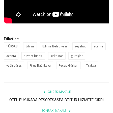
Etiketler:
TÜRSAB
Edirne
Edirne Belediyesi
seyehat
acente
acenta
hizmet binası
kırkpınar
güreşler
yağlı güreş
Firuz Bağlıkaya
Recep Gürkan
Trakya
ÖNCEKI MAKALE
OTEL BÜYÜKADA RESORTS&SPA BELTUR HİZMETE GİRDİ
SONRAKI MAKALE