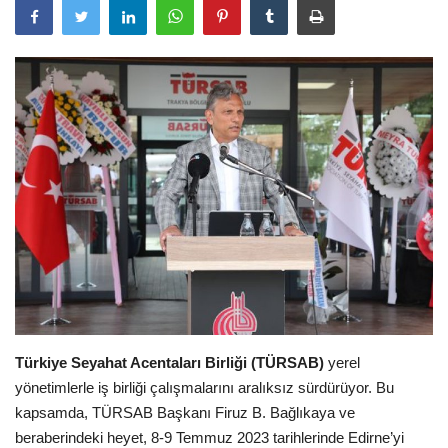
Araştırma - İnceleme
Lezzet Durakları
Röportajlar
Gezi - Yorum
Sizlerden Gelenler
Yorumlar
Video Tanıtım
Türkiye Seyahat Acentaları Birliği (TÜRSAB)
yerel
yönetimlerle iş birliği çalışmalarını aralıksız sürdürüyor. Bu
Köşe Yazarları
kapsamda, TÜRSAB Başkanı Firuz B. Bağlıkaya ve
beraberindeki heyet, 8-9 Temmuz 2023 tarihlerinde Edirne’yi