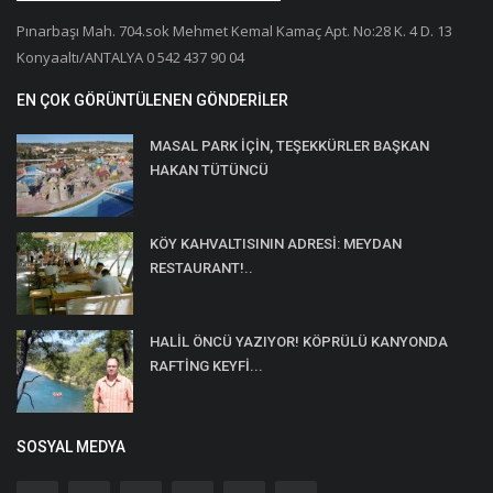
Pınarbaşı Mah. 704.sok Mehmet Kemal Kamaç Apt. No:28 K. 4 D. 13
Konyaaltı/ANTALYA 0 542 437 90 04
EN ÇOK GÖRÜNTÜLENEN GÖNDERILER
MASAL PARK İÇİN, TEŞEKKÜRLER BAŞKAN
HAKAN TÜTÜNCÜ
KÖY KAHVALTISININ ADRESİ: MEYDAN
RESTAURANT!..
HALİL ÖNCÜ YAZIYOR! KÖPRÜLÜ KANYONDA
RAFTİNG KEYFİ...
SOSYAL MEDYA