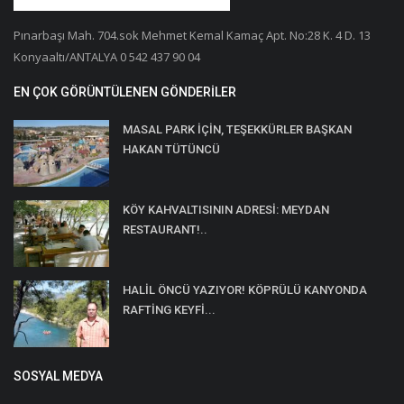
Pınarbaşı Mah. 704.sok Mehmet Kemal Kamaç Apt. No:28 K. 4 D. 13
Konyaaltı/ANTALYA 0 542 437 90 04
EN ÇOK GÖRÜNTÜLENEN GÖNDERILER
MASAL PARK İÇİN, TEŞEKKÜRLER BAŞKAN
HAKAN TÜTÜNCÜ
KÖY KAHVALTISININ ADRESİ: MEYDAN
RESTAURANT!..
HALİL ÖNCÜ YAZIYOR! KÖPRÜLÜ KANYONDA
RAFTİNG KEYFİ...
SOSYAL MEDYA