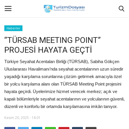
Haberler
“TÜRSAB MEETING POINT”
Anasayfa
PROJESİ HAYATA GEÇTİ
Bize Ulaşın
Türkiye Seyahat Acentaları Birliği (TÜRSAB), Sabiha Gökçen
Künye
Uluslararası Havalimanı’nda seyahat acentalarının uzun süredir
yaşadığı karşılama sorunlarına çözüm getirmek amacıyla özel
Halil ÖNCÜ kimdir?
bir yolcu karşılama alanı olan TÜRSAB Meeting Point projesini
hayata geçirdi. Üyelerimize hizmet verecek merkez; açık ve
KVKK Aydınlatma Metni
kapalı bölümleriyle seyahat acentalarının ve yolcularının güvenli,
düzenli ve konforlu bir ortamda karşılamasına imkân tanıyor.
Haberler
Kasım 20, 2025 - 18:01
Görüntülü