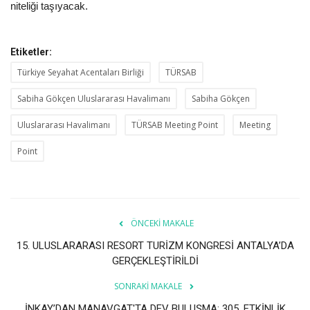
niteliği taşıyacak.
Etiketler:
Türkiye Seyahat Acentaları Birliği
TÜRSAB
Sabiha Gökçen Uluslararası Havalimanı
Sabiha Gökçen
Uluslararası Havalimanı
TÜRSAB Meeting Point
Meeting
Point
ÖNCEKI MAKALE
15. ULUSLARARASI RESORT TURİZM KONGRESİ ANTALYA’DA
GERÇEKLEŞTİRİLDİ
SONRAKI MAKALE
İNKAY’DAN MANAVGAT'TA DEV BULUŞMA: 305. ETKİNLİK