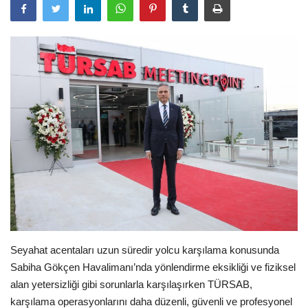
Araştırma - İnceleme
Lezzet Durakları
Röportajlar
Gezi - Yorum
Sizlerden Gelenler
Yorumlar
Video Tanıtım
Seyahat acentaları uzun süredir yolcu karşılama konusunda
Sabiha Gökçen Havalimanı’nda yönlendirme eksikliği ve fiziksel
Köşe Yazarları
alan yetersizliği gibi sorunlarla karşılaşırken TÜRSAB,
karşılama operasyonlarını daha düzenli, güvenli ve profesyonel