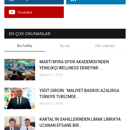
Youtube
EN ÇOK OKUNANLAR
Bu hafta
Bu ay
Her zaman
MARTI MYRA SPOR AKADEMİSİ’NDEN
YENİLİKÇİ WELLNESS DENEYİMİ:...
Ağustos 2, 2026
YİĞİT GİRGİN: ‘MALİYET BASKISI AZALIRSA
TÜRKİYE TURİZMDE...
Ağustos 3, 2026
KARTAL’IN SAHİLLERİNDEN LİMAK LİMRA’YA
UZANAN EFSANE BİR...