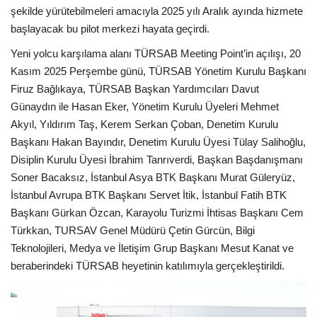
Galeri
şekilde yürütebilmeleri amacıyla 2025 yılı Aralık ayında hizmete
başlayacak bu pilot merkezi hayata geçirdi.
Yeni yolcu karşılama alanı TÜRSAB Meeting Point’in açılışı, 20
Kasım 2025 Perşembe günü, TÜRSAB Yönetim Kurulu Başkanı
Firuz Bağlıkaya, TÜRSAB Başkan Yardımcıları Davut
Günaydın ile Hasan Eker, Yönetim Kurulu Üyeleri Mehmet
Akyıl, Yıldırım Taş, Kerem Serkan Çoban, Denetim Kurulu
Başkanı Hakan Bayındır, Denetim Kurulu Üyesi Tülay Salihoğlu,
Disiplin Kurulu Üyesi İbrahim Tanrıverdi, Başkan Başdanışmanı
Soner Bacaksız, İstanbul Asya BTK Başkanı Murat Güleryüz,
İstanbul Avrupa BTK Başkanı Servet İtik, İstanbul Fatih BTK
Başkanı Gürkan Özcan, Karayolu Turizmi İhtisas Başkanı Cem
Türkkan, TURSAV Genel Müdürü Çetin Gürcün, Bilgi
Teknolojileri, Medya ve İletişim Grup Başkanı Mesut Kanat ve
beraberindeki TÜRSAB heyetinin katılımıyla gerçekleştirildi.