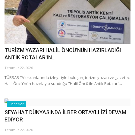
Araştırma - İnceleme
Lezzet Durakları
Röportajlar
TURİZM YAZARI HALİL ÖNCÜ'NÜN HAZIRLADIĞI
ANTİK ROTALAR'IN...
Gezi - Yorum
Temmuz 22, 2026
Sizlerden Gelenler
TÜRSAB TV ekranlarında izleyiciyle buluşan, turizm yazarı ve gazeteci
Halil Öncü'nün hazırlayıp sunduğu "Halil Öncü ile Antik Rotalar"...
Yorumlar
Haberler
Video Tanıtım
SEYAHAT DÜNYASINDA İLBER ORTAYLI İZİ DEVAM
EDİYOR
Köşe Yazarları
Temmuz 22, 2026