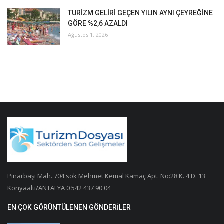
TURİZM GELİRİ GEÇEN YILIN AYNI ÇEYREĞİNE
GÖRE %2,6 AZALDI
Ağustos 1, 2026
Pınarbaşı Mah. 704.sok Mehmet Kemal Kamaç Apt. No:28 K. 4 D. 13
Konyaaltı/ANTALYA 0 542 437 90 04
EN ÇOK GÖRÜNTÜLENEN GÖNDERILER