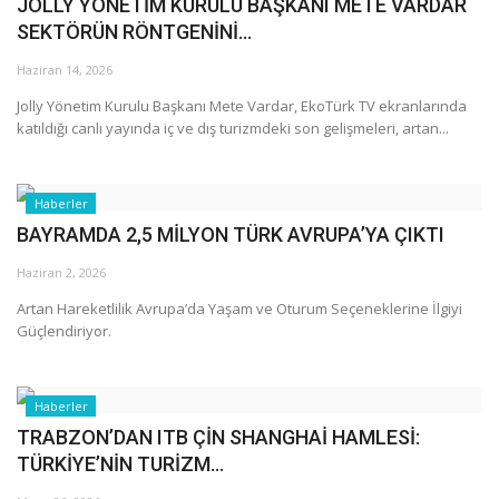
JOLLY YÖNETİM KURULU BAŞKANI METE VARDAR
SEKTÖRÜN RÖNTGENİNİ...
Haziran 14, 2026
Jolly Yönetim Kurulu Başkanı Mete Vardar, EkoTürk TV ekranlarında
katıldığı canlı yayında iç ve dış turizmdeki son gelişmeleri, artan...
Haberler
BAYRAMDA 2,5 MİLYON TÜRK AVRUPA’YA ÇIKTI
Haziran 2, 2026
Artan Hareketlilik Avrupa’da Yaşam ve Oturum Seçeneklerine İlgiyi
Güçlendiriyor.
Haberler
TRABZON’DAN ITB ÇİN SHANGHAİ HAMLESİ:
TÜRKİYE’NİN TURİZM...