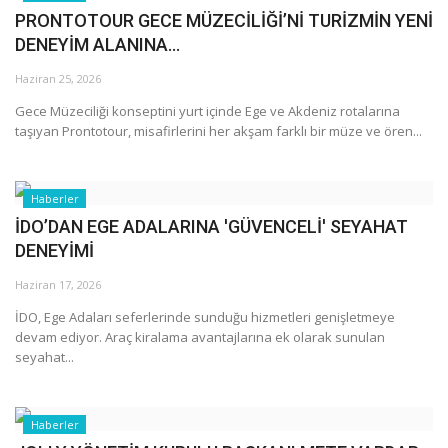
PRONTOTOUR GECE MÜZECİLİĞİ’Nİ TURİZMİN YENİ
DENEYİM ALANINA...
Haziran 25, 2026
Gece Müzeciliği konseptini yurt içinde Ege ve Akdeniz rotalarına
taşıyan Prontotour, misafirlerini her akşam farklı bir müze ve ören...
Haberler
İDO’DAN EGE ADALARINA 'GÜVENCELİ' SEYAHAT
DENEYİMİ
Haziran 17, 2026
İDO, Ege Adaları seferlerinde sunduğu hizmetleri genişletmeye
devam ediyor. Araç kiralama avantajlarına ek olarak sunulan
seyahat...
Haberler