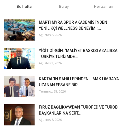
Bu hafta
Bu ay
Her zaman
MARTI MYRA SPOR AKADEMİSİ’NDEN
YENİLİKÇİ WELLNESS DENEYİMİ:...
Ağustos 2, 2026
YİĞİT GİRGİN: ‘MALİYET BASKISI AZALIRSA
TÜRKİYE TURİZMDE...
Ağustos 3, 2026
KARTAL’IN SAHİLLERİNDEN LİMAK LİMRA’YA
UZANAN EFSANE BİR...
Temmuz 28, 2026
FİRUZ BAĞLIKAYA'DAN TÜROFED VE TÜROB
BAŞKANLARINA SERT...
Ağustos 5, 2026