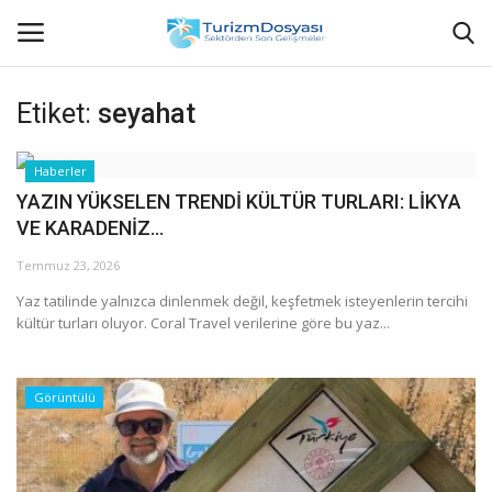
Etiket:
seyahat
Anasayfa
Haberler
YAZIN YÜKSELEN TRENDİ KÜLTÜR TURLARI: LİKYA
Bize Ulaşın
VE KARADENİZ...
Künye
Temmuz 23, 2026
Yaz tatilinde yalnızca dinlenmek değil, keşfetmek isteyenlerin tercihi
Halil ÖNCÜ kimdir?
kültür turları oluyor. Coral Travel verilerine göre bu yaz...
KVKK Aydınlatma Metni
Görüntülü
Haberler
Görüntülü