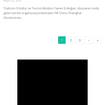
Mayıs 26, 2026
Trabzon İl Kültür ve Turizm Müdürü Tamer Erdoğan, dünyanın önde
gelen turizm organizasyonlarından ITB China Shanghai
Uluslararası...
1
2
3
›
»