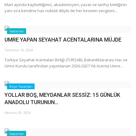
Galeri
Mart ayında kaybettiğimiz, akademisyen, yazar ve tarihçi kimliğinin
yanı sıra kendine has nükteli diliyle de her kesimin sevgisini...
Haberler
UMRE YAPAN SEYAHAT ACENTALARINA MÜJDE
Temmuz 16, 2026
Türkiye Seyahat Acentaları Birliği (TÜRSAB), Bakanlıklararası Hac ve
Umre Kurulu tarafından yayımlanan 2026-2027 Yılı Acenta Umre...
Köşe Yazarları
YOLLAR BOŞ, MEYDANLAR SESSİZ: 15 GÜNLÜK
ANADOLU TURUNUN...
Haziran 29, 2026
Haberler