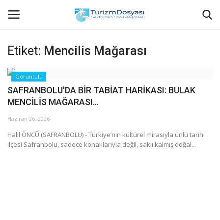
Etiket:
Mencilis Mağarası
Anasayfa
Görüntülü
SAFRANBOLU'DA BİR TABİAT HARİKASI: BULAK
Bize Ulaşın
MENCİLİS MAĞARASI...
Künye
Haziran 26, 2026
Halil ÖNCÜ (SAFRANBOLU) - Türkiye’nin kültürel mirasıyla ünlü tarihi
Halil ÖNCÜ kimdir?
ilçesi Safranbolu, sadece konaklarıyla değil, saklı kalmış doğal...
KVKK Aydınlatma Metni
Haberler
Görüntülü