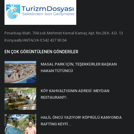
Pınarbaşı Mah. 704.sok Mehmet Kemal Kamaç Apt. No:28 K. 4 D. 13
Konyaaltı/ANTALYA 0 542 437 90 04
EN ÇOK GÖRÜNTÜLENEN GÖNDERILER
MASAL PARK İÇİN, TEŞEKKÜRLER BAŞKAN
HAKAN TÜTÜNCÜ
KÖY KAHVALTISININ ADRESİ: MEYDAN
RESTAURANT!..
HALİL ÖNCÜ YAZIYOR! KÖPRÜLÜ KANYONDA
RAFTİNG KEYFİ...