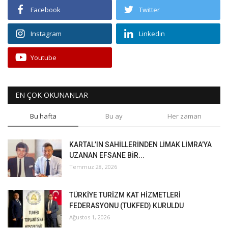
Facebook
Twitter
Instagram
Linkedin
Youtube
EN ÇOK OKUNANLAR
Bu hafta
Bu ay
Her zaman
KARTAL’IN SAHİLLERİNDEN LİMAK LİMRA’YA
UZANAN EFSANE BİR...
Temmuz 28, 2026
TÜRKİYE TURİZM KAT HİZMETLERİ
FEDERASYONU (TUKFED) KURULDU
Ağustos 1, 2026