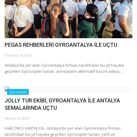
Araştırma - İnceleme
Lezzet Durakları
PEGAS REHBERLERİ GYROANTALYA İLE UÇTU
Röportajlar
Temmuz 4, 2024
Gezi - Yorum
Antalya’da yer alan GyroAntalya firması tarafından bu yıl hayata
geçirilen Gyrocopter turları, acentaların alternatif turizm adına...
Sizlerden Gelenler
Yorumlar
Görüntülü
JOLLY TUR EKİBİ, GYROANTALYA İLE ANTALYA
Video Tanıtım
SEMALARINDA UÇTU
Haziran 4, 2024
Köşe Yazarları
Halil ÖNCÜ (ANTALYA) - Antalya’da yer alan GyroAntalya firması
tarafından bu yıl hayata geçirilen Gyrocopter turları, yerli ve