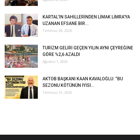
KARTAL’IN SAHİLLERİNDEN LİMAK LİMRA’YA
UZANAN EFSANE BİR...
Temmuz 28, 2026
TURİZM GELİRİ GEÇEN YILIN AYNI ÇEYREĞİNE
GÖRE %2,6 AZALDI
Ağustos 1, 2026
AKTOB BAŞKANI KAAN KAVALOĞLU: “BU
SEZONU KÖTÜNÜN İYİSİ...
Temmuz 31, 2026