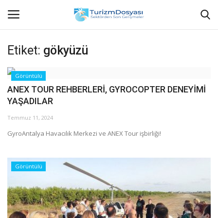
Etiket:
gökyüzü
Anasayfa
Görüntülü
ANEX TOUR REHBERLERİ, GYROCOPTER DENEYİMİ
Bize Ulaşın
YAŞADILAR
Künye
Temmuz 11, 2024
GyroAntalya Havacılık Merkezi ve ANEX Tour işbirliği!
Halil ÖNCÜ kimdir?
KVKK Aydınlatma Metni
Görüntülü
Haberler
Görüntülü