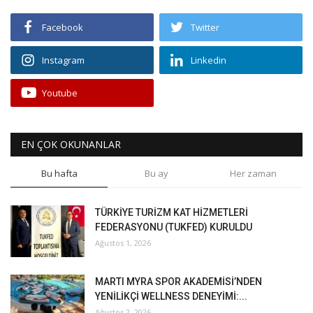
Facebook
Twitter
Instagram
Linkedin
Youtube
EN ÇOK OKUNANLAR
Bu hafta
Bu ay
Her zaman
TÜRKİYE TURİZM KAT HİZMETLERİ
FEDERASYONU (TUKFED) KURULDU
Ağustos 1, 2026
MARTI MYRA SPOR AKADEMİSİ’NDEN
YENİLİKÇİ WELLNESS DENEYİMİ:...
Ağustos 2, 2026