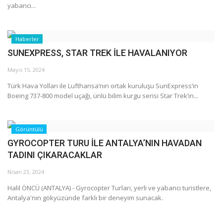
Galeri
yabancı...
Haberler
SUNEXPRESS, STAR TREK İLE HAVALANIYOR
Mayıs 15, 2024
Türk Hava Yolları ile Lufthansa’nın ortak kuruluşu SunExpress’in
Boeing 737-800 model uçağı, ünlü bilim kurgu serisi Star Trek’in...
Görüntülü
GYROCOPTER TURU İLE ANTALYA’NIN HAVADAN
TADINI ÇIKARACAKLAR
Nisan 23, 2024
Halil ÖNCÜ (ANTALYA) - Gyrocopter Turları, yerli ve yabancı turistlere,
Antalya'nın gökyüzünde farklı bir deneyim sunacak.