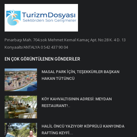
Pınarbaşı Mah. 704.sok Mehmet Kemal Kamaç Apt. No:28 K. 4 D. 13
Konyaaltı/ANTALYA 0 542 437 90 04
EN ÇOK GÖRÜNTÜLENEN GÖNDERILER
MASAL PARK İÇİN, TEŞEKKÜRLER BAŞKAN
HAKAN TÜTÜNCÜ
KÖY KAHVALTISININ ADRESİ: MEYDAN
RESTAURANT!..
HALİL ÖNCÜ YAZIYOR! KÖPRÜLÜ KANYONDA
RAFTİNG KEYFİ...