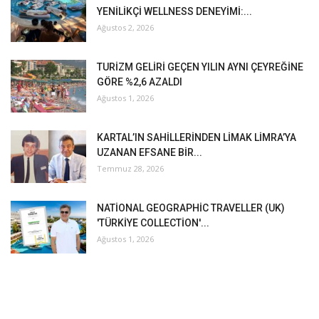
YENİLİKÇİ WELLNESS DENEYİMİ:...
Ağustos 2, 2026
TURİZM GELİRİ GEÇEN YILIN AYNI ÇEYREĞİNE
GÖRE %2,6 AZALDI
Ağustos 1, 2026
KARTAL’IN SAHİLLERİNDEN LİMAK LİMRA’YA
UZANAN EFSANE BİR...
Temmuz 28, 2026
NATİONAL GEOGRAPHİC TRAVELLER (UK)
'TÜRKİYE COLLECTİON'...
Ağustos 1, 2026