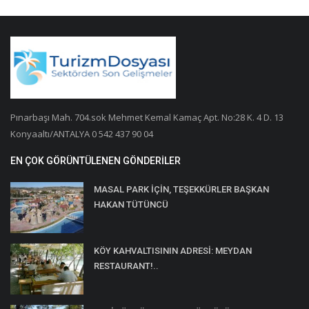
Pınarbaşı Mah. 704.sok Mehmet Kemal Kamaç Apt. No:28 K. 4 D. 13
Konyaaltı/ANTALYA 0 542 437 90 04
EN ÇOK GÖRÜNTÜLENEN GÖNDERILER
MASAL PARK İÇİN, TEŞEKKÜRLER BAŞKAN
HAKAN TÜTÜNCÜ
KÖY KAHVALTISININ ADRESİ: MEYDAN
RESTAURANT!..