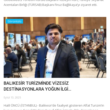
Acentaları Birliği (TÜRSAB) Başkanı Firuz Bağlıkaya’yı ziyaret etti.
Görüntülü
BALIKESİR TURİZMİNDE VİZESİZ
DESTİNASYONLARA YOĞUN İLGİ...
Eylül 13, 2025
Halil ÖNCÜ (İSTANBUL) - Balıkesir’de faaliyet gösteren Alfat Turizm’in