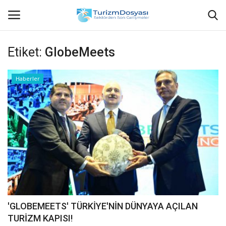
Etiket:
GlobeMeets
Anasayfa
Haberler
Bize Ulaşın
Künye
Halil ÖNCÜ kimdir?
KVKK Aydınlatma Metni
Haberler
'GLOBEMEETS' TÜRKİYE'NİN DÜNYAYA AÇILAN
TURİZM KAPISI!
Görüntülü