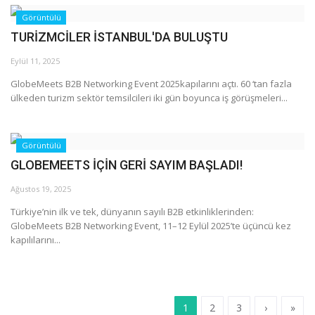
Görüntülü
TURİZMCİLER İSTANBUL'DA BULUŞTU
Eylül 11, 2025
GlobeMeets B2B Networking Event 2025kapılarını açtı. 60 ‘tan fazla
ülkeden turizm sektör temsilcileri iki gün boyunca iş görüşmeleri...
Görüntülü
GLOBEMEETS İÇİN GERİ SAYIM BAŞLADI!
Ağustos 19, 2025
Türkiye’nin ilk ve tek, dünyanın sayılı B2B etkinliklerinden:
GlobeMeets B2B Networking Event, 11–12 Eylül 2025’te üçüncü kez
kapılılarını...
1
2
3
›
»