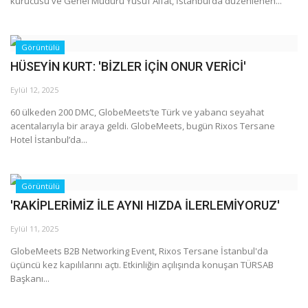
kurucusu ve Genel Müdürü Yusuf Alfat, İstanbul’da düzenlenen...
Görüntülü
HÜSEYİN KURT: 'BİZLER İÇİN ONUR VERİCİ'
Eylül 12, 2025
60 ülkeden 200 DMC, GlobeMeets’te Türk ve yabancı seyahat
acentalarıyla bir araya geldi. GlobeMeets, bugün Rixos Tersane
Hotel İstanbul’da...
Görüntülü
'RAKİPLERİMİZ İLE AYNI HIZDA İLERLEMİYORUZ'
Eylül 11, 2025
GlobeMeets B2B Networking Event, Rixos Tersane İstanbul'da
üçüncü kez kapılılarını açtı. Etkinliğin açılışında konuşan TÜRSAB
Başkanı...