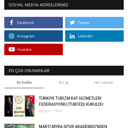
SOSYAL MEDYA ADRESLERİMİZ
Facebook
Twitter
Instagram
Linkedin
Youtube
EN ÇOK OKUNANLAR
Bu hafta
Bu ay
Her zaman
TÜRKİYE TURİZM KAT HİZMETLERİ
FEDERASYONU (TUKFED) KURULDU
Ağustos 1, 2026
MARTI MYRA SPOR AKADEMİSİ’NDEN