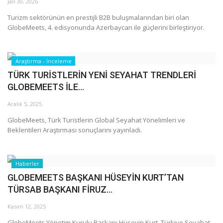
Galeri
Jan 30, 2026
Turizm sektörünün en prestijli B2B buluşmalarından biri olan
GlobeMeets, 4. edisyonunda Azerbaycan ile güçlerini birleştiriyor.
Araştırma - İnceleme
TÜRK TURİSTLERİN YENİ SEYAHAT TRENDLERİ
GLOBEMEETS İLE...
Aralık 5, 2025
GlobeMeets, Türk Turistlerin Global Seyahat Yönelimleri ve
Beklentileri Araştırması sonuçlarını yayınladı.
Haberler
GLOBEMEETS BAŞKANI HÜSEYİN KURT’TAN
TÜRSAB BAŞKANI FİRUZ...
Kasım 12, 2025
GlobeMeets Yönetim Kurulu Başkanı Hüseyin Kurt, Türkiye Seyahat