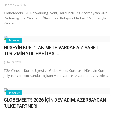
Haziran 29, 2026
Araştırma - İnceleme
GlobeMeets B2B Networking Event, Dördüncü Kez Azerbaycan Ülke
Partnerliğinde "Sınırların Ötesindeki Buluşma Merkezi" Mottosuyla
Kapılarını...
Lezzet Durakları
Röportajlar
Haberler
HÜSEYİN KURT’TAN METE VARDAR’A ZİYARET:
Gezi - Yorum
TURİZMİN YOL HARİTASI...
Şubat 5, 2026
Sizlerden Gelenler
TGA Yönetim Kurulu Üyesi ve GlobeMeets Kurucusu Hüseyin Kurt,
Jolly Tur Yönetim Kurulu Başkanı Mete Vardar’ı ziyaret etti. Zirvede,...
Yorumlar
Video Tanıtım
Haberler
GLOBEMEETS 2026 İÇİN DEV ADIM: AZERBAYCAN
Köşe Yazarları
'ÜLKE PARTNERİ'...