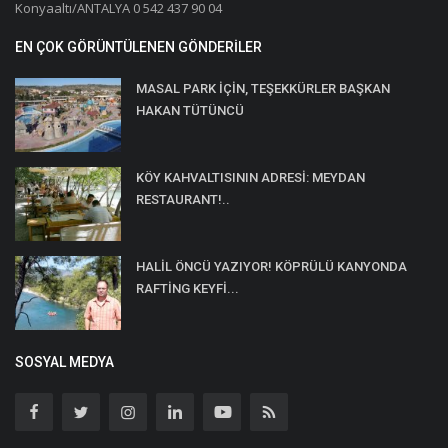
Konyaaltı/ANTALYA 0 542 437 90 04
EN ÇOK GÖRÜNTÜLENEN GÖNDERILER
MASAL PARK İÇİN, TEŞEKKÜRLER BAŞKAN
HAKAN TÜTÜNCÜ
KÖY KAHVALTISININ ADRESİ: MEYDAN
RESTAURANT!..
HALİL ÖNCÜ YAZIYOR! KÖPRÜLÜ KANYONDA
RAFTİNG KEYFİ...
SOSYAL MEDYA