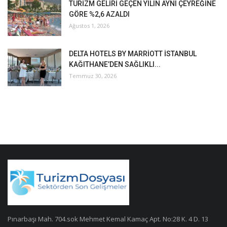
TURİZM GELİRİ GEÇEN YILIN AYNI ÇEYREĞİNE
GÖRE %2,6 AZALDI
Ağustos 1, 2026
DELTA HOTELS BY MARRİOTT İSTANBUL
KAĞITHANE’DEN SAĞLIKLI...
Temmuz 30, 2026
Pınarbaşı Mah. 704.sok Mehmet Kemal Kamaç Apt. No:28 K. 4 D. 13