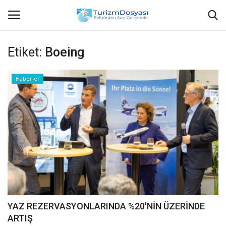
Etiket:
Boeing
Anasayfa
Haberler
Bize Ulaşın
Künye
Halil ÖNCÜ kimdir?
KVKK Aydınlatma Metni
Haberler
YAZ REZERVASYONLARINDA %20'NİN ÜZERİNDE
ARTIŞ
Görüntülü