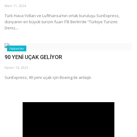
Mart 11, 2024
Araştırma - İnceleme
Türk Hava Yolları ve Lufthansa’nın ortak kuruluşu SunExpress,
dünyanın en büyük turizm fuarı ITB Berlin’de “Türkiye Turizmi:
Deniz,...
Lezzet Durakları
Röportajlar
Haberler
90 YENİ UÇAK GELİYOR
Gezi - Yorum
Kasım 14, 2023
Sizlerden Gelenler
SunExpress, 90 yeni uçak için Boeing ile anlaştı.
Yorumlar
Video Tanıtım
Köşe Yazarları