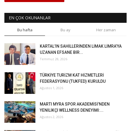
EN ÇOK OKUNANLAR
Bu hafta
Bu ay
Her zaman
KARTAL’IN SAHİLLERİNDEN LİMAK LİMRA’YA
UZANAN EFSANE BİR...
Temmuz 28, 2026
TÜRKİYE TURİZM KAT HİZMETLERİ
FEDERASYONU (TUKFED) KURULDU
Ağustos 1, 2026
MARTI MYRA SPOR AKADEMİSİ’NDEN
YENİLİKÇİ WELLNESS DENEYİMİ:...
Ağustos 2, 2026