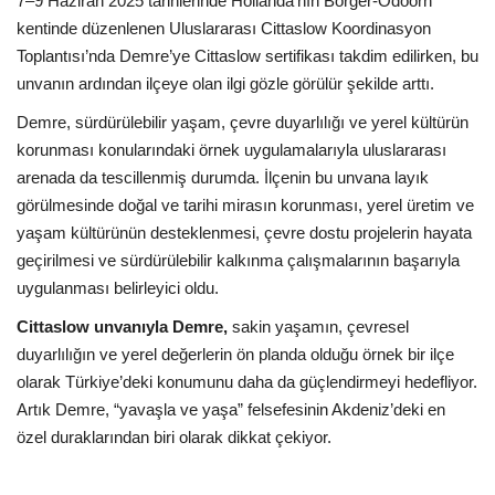
7–9 Haziran 2025 tarihlerinde Hollanda’nın Borger-Odoorn
kentinde düzenlenen Uluslararası Cittaslow Koordinasyon
Araştırma - İnceleme
Toplantısı’nda Demre’ye Cittaslow sertifikası takdim edilirken, bu
unvanın ardından ilçeye olan ilgi gözle görülür şekilde arttı.
Lezzet Durakları
Demre, sürdürülebilir yaşam, çevre duyarlılığı ve yerel kültürün
korunması konularındaki örnek uygulamalarıyla uluslararası
Röportajlar
arenada da tescillenmiş durumda. İlçenin bu unvana layık
görülmesinde doğal ve tarihi mirasın korunması, yerel üretim ve
Gezi - Yorum
yaşam kültürünün desteklenmesi, çevre dostu projelerin hayata
geçirilmesi ve sürdürülebilir kalkınma çalışmalarının başarıyla
Sizlerden Gelenler
uygulanması belirleyici oldu.
Cittaslow unvanıyla Demre,
sakin yaşamın, çevresel
Yorumlar
duyarlılığın ve yerel değerlerin ön planda olduğu örnek bir ilçe
olarak Türkiye’deki konumunu daha da güçlendirmeyi hedefliyor.
Video Tanıtım
Artık Demre, “yavaşla ve yaşa” felsefesinin Akdeniz’deki en
özel duraklarından biri olarak dikkat çekiyor.
Köşe Yazarları