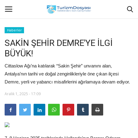
Haberler
SAKİN ŞEHİR DEMRE'YE İLGİ
Anasayfa
BÜYÜK!
Bize Ulaşın
Cittaslow Ağı’na katılarak “Sakin Şehir” unvanını alan,
Künye
Antalya’nın tarihi ve doğal zenginlikleriyle öne çıkan ilçesi
Demre, yerli ve yabancı misafirlerini ağırlamaya devam ediyor.
Halil ÖNCÜ kimdir?
Aralık 1, 2025 - 17:09
KVKK Aydınlatma Metni
Haberler
Görüntülü