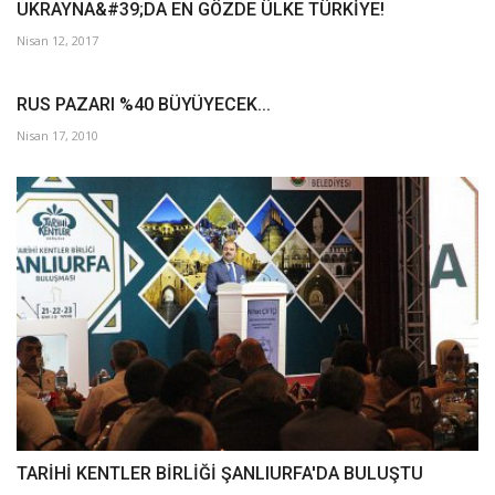
UKRAYNA&#39;DA EN GÖZDE ÜLKE TÜRKİYE!
Nisan 12, 2017
RUS PAZARI %40 BÜYÜYECEK...
Nisan 17, 2010
TARİHİ KENTLER BİRLİĞİ ŞANLIURFA'DA BULUŞTU