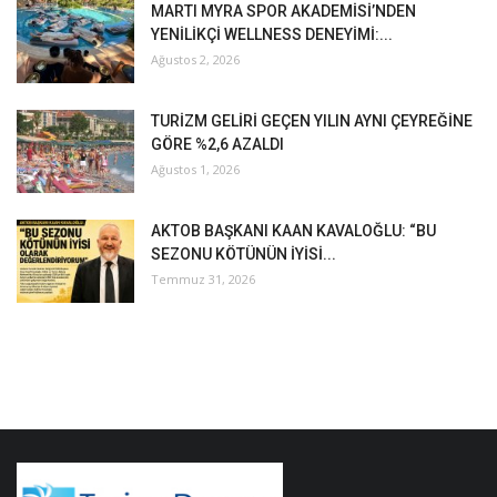
MARTI MYRA SPOR AKADEMİSİ’NDEN
YENİLİKÇİ WELLNESS DENEYİMİ:...
Ağustos 2, 2026
TURİZM GELİRİ GEÇEN YILIN AYNI ÇEYREĞİNE
GÖRE %2,6 AZALDI
Ağustos 1, 2026
AKTOB BAŞKANI KAAN KAVALOĞLU: “BU
SEZONU KÖTÜNÜN İYİSİ...
Temmuz 31, 2026