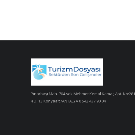
Pınarbaşı Mah. 704.sok Mehmet Kemal Kamaç Apt. No:28 
4 D. 13 Konyaaltı/ANTALYA 0 542 437 90 04