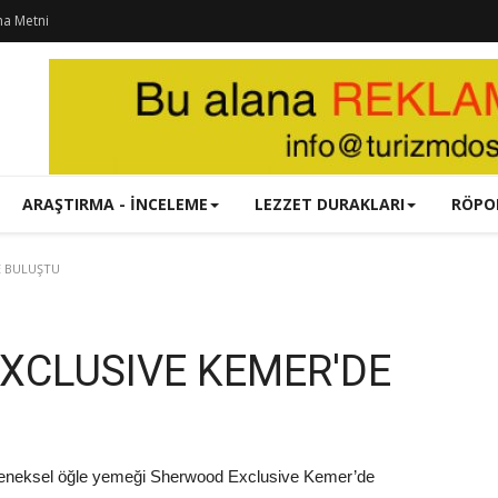
ma Metni
ARAŞTIRMA - İNCELEME
LEZZET DURAKLARI
RÖPO
E BULUŞTU
XCLUSIVE KEMER'DE
eleneksel öğle yemeği Sherwood Exclusive Kemer’de