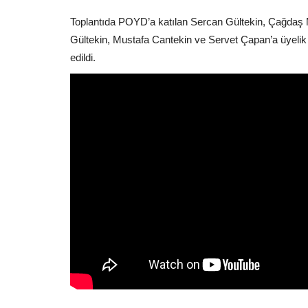
Toplantıda POYD’a katılan Sercan Gültekin, Çağdaş
Gültekin, Mustafa Cantekin ve Servet Çapan’a üyelik
edildi.