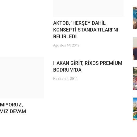
AKTOB, 'HERŞEY DAHİL
KONSEPTİ STANDARTLARI'NI
BELİRLEDİ
Ağustos 14, 2018
HAKAN GİRİT, RİXOS PREMİUM
BODRUM'DA
Haziran 4, 2011
RMIYORUZ,
MİZ DEVAM