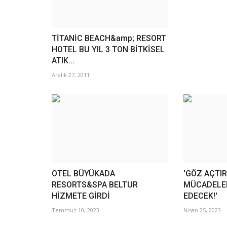
TİTANİC BEACH&amp; RESORT
HOTEL BU YIL 3 TON BİTKİSEL
ATIK...
Aralık 27, 2011
OTEL BÜYÜKADA
'GÖZ AÇTI
RESORTS&SPA BELTUR
MÜCADELE
HİZMETE GİRDİ
EDECEK!'
Temmuz 10, 2023
Nisan 25, 2023