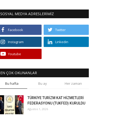
SOSYAL MEDYA ADRESLERİMİZ
Facebook
Twitter
Instagram
Linkedin
Youtube
EN ÇOK OKUNANLAR
Bu hafta
Bu ay
Her zaman
TÜRKİYE TURİZM KAT HİZMETLERİ
FEDERASYONU (TUKFED) KURULDU
Ağustos 1, 2026