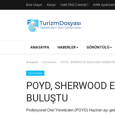
Bize Ulaşın
Künye
Halil ÖNCÜ kimdir?
KVKK Aydınlat
ANASAYFA
HABERLER
GÖRÜNTÜLÜ
Anasayfa
Görüntülü
POYD, SHERWOOD EXCLUSIVE KEMER'D
Görüntülü
POYD, SHERWOOD E
BULUŞTU
Profesyonel Otel Yöneticileri (POYD) Haziran ayı g