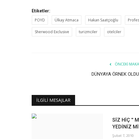
Etiketler:
POYD
Ülkay Atmaca
Hakan Saatçioğlu
Profes
Sherwood Exclusive
turizmciler
otelciler
ÖNCEKI MAKA
DÜNYAYA ÖRNEK OLDU
İLGILI MESAJLAR
SİZ HİÇ '' 
YEDİNİZ Mİ
Şubat 7, 2010