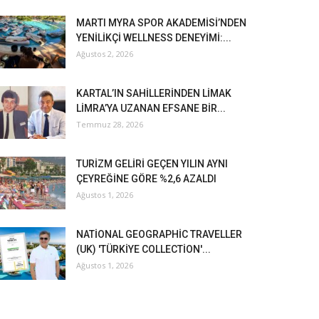
MARTI MYRA SPOR AKADEMİSİ’NDEN
YENİLİKÇİ WELLNESS DENEYİMİ:...
Ağustos 2, 2026
KARTAL’IN SAHİLLERİNDEN LİMAK
LİMRA’YA UZANAN EFSANE BİR...
Temmuz 28, 2026
TURİZM GELİRİ GEÇEN YILIN AYNI
ÇEYREĞİNE GÖRE %2,6 AZALDI
Ağustos 1, 2026
NATİONAL GEOGRAPHİC TRAVELLER
(UK) 'TÜRKİYE COLLECTİON'...
Ağustos 1, 2026