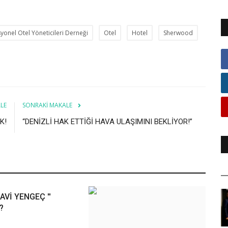
yonel Otel Yöneticileri Derneği
Otel
Hotel
Sherwood
LE
SONRAKI MAKALE
K!
“DENİZLİ HAK ETTİĞİ HAVA ULAŞIMINI BEKLİYOR!”
MAVİ YENGEÇ ''
?