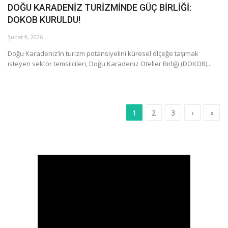
DOĞU KARADENİZ TURİZMİNDE GÜÇ BİRLİĞİ:
DOKOB KURULDU!
Şubat 9, 2026
Doğu Karadeniz’in turizm potansiyelini küresel ölçeğe taşımak
isteyen sektör temsilcileri, Doğu Karadeniz Oteller Birliği (DOKOB)...
1
2
3
›
»