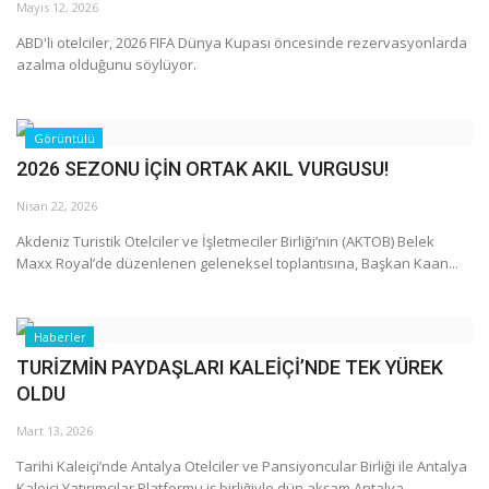
Mayıs 12, 2026
ABD'li otelciler, 2026 FIFA Dünya Kupası öncesinde rezervasyonlarda
azalma olduğunu söylüyor.
Görüntülü
2026 SEZONU İÇİN ORTAK AKIL VURGUSU!
Nisan 22, 2026
Akdeniz Turistik Otelciler ve İşletmeciler Birliği’nin (AKTOB) Belek
Maxx Royal’de düzenlenen geleneksel toplantısına, Başkan Kaan...
Haberler
TURİZMİN PAYDAŞLARI KALEİÇİ’NDE TEK YÜREK
OLDU
Mart 13, 2026
Tarihi Kaleiçi’nde Antalya Otelciler ve Pansiyoncular Birliği ile Antalya
Kaleiçi Yatırımcılar Platformu iş birliğiyle dün akşam Antalya...