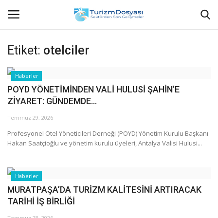
Etiket:
otelciler
Anasayfa
Haberler
POYD YÖNETİMİNDEN VALİ HULUSİ ŞAHİN’E
Bize Ulaşın
ZİYARET: GÜNDEMDE...
Künye
Temmuz 29, 2026
Profesyonel Otel Yöneticileri Derneği (POYD) Yönetim Kurulu Başkanı
Halil ÖNCÜ kimdir?
Hakan Saatçioğlu ve yönetim kurulu üyeleri, Antalya Valisi Hulusi...
KVKK Aydınlatma Metni
Haberler
MURATPAŞA’DA TURİZM KALİTESİNİ ARTIRACAK
Haberler
TARİHİ İŞ BİRLİĞİ
Görüntülü
Temmuz 28, 2026