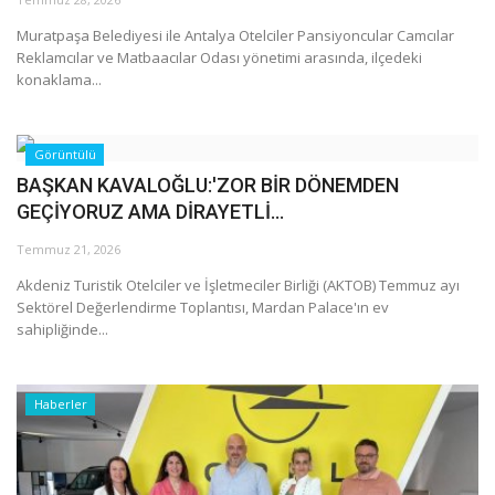
Muratpaşa Belediyesi ile Antalya Otelciler Pansiyoncular Camcılar
Araştırma - İnceleme
Reklamcılar ve Matbaacılar Odası yönetimi arasında, ilçedeki
konaklama...
Lezzet Durakları
Görüntülü
Röportajlar
BAŞKAN KAVALOĞLU:'ZOR BİR DÖNEMDEN
GEÇİYORUZ AMA DİRAYETLİ...
Gezi - Yorum
Temmuz 21, 2026
Sizlerden Gelenler
Akdeniz Turistik Otelciler ve İşletmeciler Birliği (AKTOB) Temmuz ayı
Sektörel Değerlendirme Toplantısı, Mardan Palace'ın ev
Yorumlar
sahipliğinde...
Video Tanıtım
Haberler
Köşe Yazarları