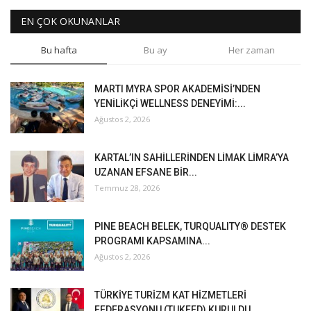
EN ÇOK OKUNANLAR
Bu hafta
Bu ay
Her zaman
MARTI MYRA SPOR AKADEMİSİ’NDEN
YENİLİKÇİ WELLNESS DENEYİMİ:...
Ağustos 2, 2026
KARTAL’IN SAHİLLERİNDEN LİMAK LİMRA’YA
UZANAN EFSANE BİR...
Temmuz 28, 2026
PINE BEACH BELEK, TURQUALITY® DESTEK
PROGRAMI KAPSAMINA...
Ağustos 2, 2026
TÜRKİYE TURİZM KAT HİZMETLERİ
FEDERASYONU (TUKFED) KURULDU