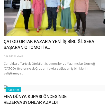
Galeri
ÇATOD ORTAK PAZAR’A YENİ İŞ BİRLİĞİ: SEBA
BAŞARAN OTOMOTİV...
Haziran 8, 2026
Çanakkale Turistik Otelciler, İşletmeciler ve Yatırımcılar Derneği
(ÇATOD), üyelerine doğrudan fayda sağlayan iş birliklerini
geliştirmeye...
Haberler
FIFA DÜNYA KUPASI ÖNCESİNDE
REZERVASYONLAR AZALDI