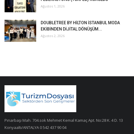
Ağustos 1, 2026
DOUBLETREE BY HİLTON İSTANBUL MODA
EKİBİNDEN DİJİTAL DÖNÜŞÜM...
Ağustos 2, 2026
Pınarbaşı Mah. 704.sok Mehmet Kemal Kamaç Apt. No:28 K. 4 D. 13
Konyaaltı/ANTALYA 0 542 437 90 04