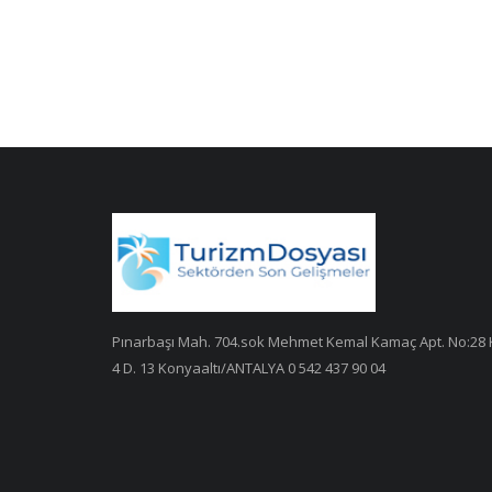
Pınarbaşı Mah. 704.sok Mehmet Kemal Kamaç Apt. No:28 
4 D. 13 Konyaaltı/ANTALYA 0 542 437 90 04