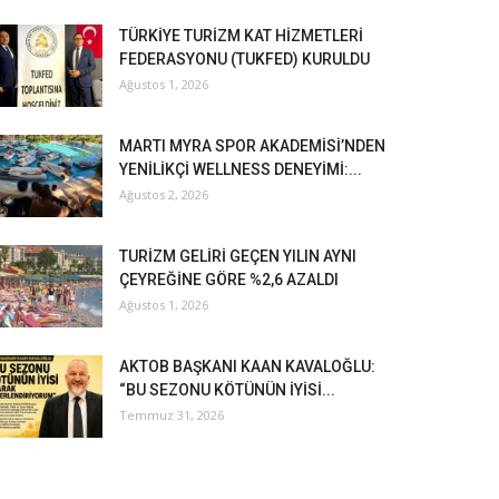
TÜRKİYE TURİZM KAT HİZMETLERİ
FEDERASYONU (TUKFED) KURULDU
Ağustos 1, 2026
MARTI MYRA SPOR AKADEMİSİ’NDEN
YENİLİKÇİ WELLNESS DENEYİMİ:...
Ağustos 2, 2026
TURİZM GELİRİ GEÇEN YILIN AYNI
ÇEYREĞİNE GÖRE %2,6 AZALDI
Ağustos 1, 2026
AKTOB BAŞKANI KAAN KAVALOĞLU:
“BU SEZONU KÖTÜNÜN İYİSİ...
Temmuz 31, 2026