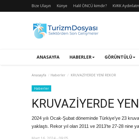
Bize Ulaşın
Künye
Halil ÖNCÜ kimdir?
KVKK Aydınlat
ANASAYFA
HABERLER
GÖRÜNTÜLÜ
Anasayfa
Haberler
KRUVAZİYERDE YENİ REKOR
Haberler
KRUVAZİYERDE YEN
2024 yılı Ocak-Şubat döneminde Türkiye’ye 23 kruvazi
yaklaştı. Rekor yıl olan 2011 ve 2013’te 27-28 nine ya
Mart 16, 2024 - 09:05