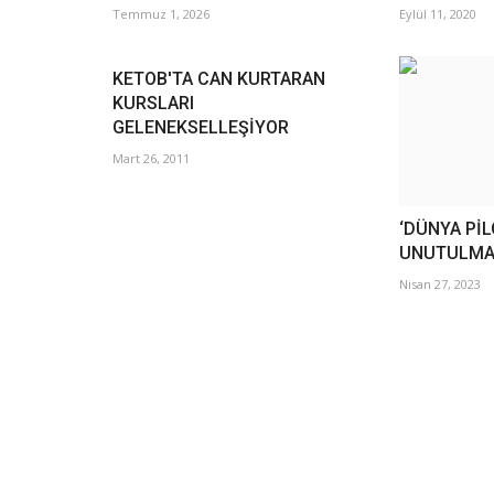
Temmuz 1, 2026
Eylül 11, 2020
KETOB'TA CAN KURTARAN
KURSLARI
GELENEKSELLEŞİYOR
Mart 26, 2011
‘DÜNYA Pİ
UNUTULMA
Nisan 27, 2023