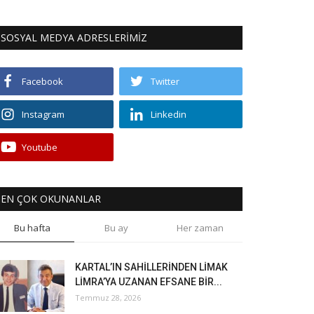
SOSYAL MEDYA ADRESLERİMİZ
Facebook
Twitter
Instagram
Linkedin
Youtube
EN ÇOK OKUNANLAR
Bu hafta
Bu ay
Her zaman
KARTAL’IN SAHİLLERİNDEN LİMAK
LİMRA’YA UZANAN EFSANE BİR...
Temmuz 28, 2026