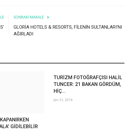
LE
SONRAKI MAKALE
S'
GLORİA HOTELS & RESORTS, FİLENİN SULTANLARI'NI
AĞIRLADI
TURİZM FOTOĞRAFÇISI HALİL
TUNCER: 21 BAKAN GÖRDÜM,
HİÇ...
Jan 31, 2014
 KAPANIRKEN
ALA' GİDİLEBİLİR