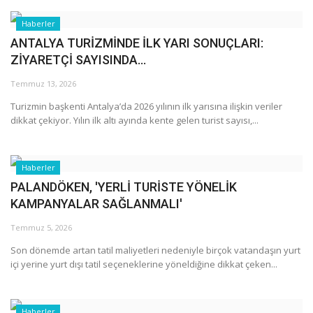
Haberler
ANTALYA TURİZMİNDE İLK YARI SONUÇLARI:
ZİYARETÇİ SAYISINDA...
Temmuz 13, 2026
Turizmin başkenti Antalya’da 2026 yılının ilk yarısına ilişkin veriler
dikkat çekiyor. Yılın ilk altı ayında kente gelen turist sayısı,...
Haberler
PALANDÖKEN, 'YERLİ TURİSTE YÖNELİK
KAMPANYALAR SAĞLANMALI'
Temmuz 5, 2026
Son dönemde artan tatil maliyetleri nedeniyle birçok vatandaşın yurt
içi yerine yurt dışı tatil seçeneklerine yöneldiğine dikkat çeken...
Haberler