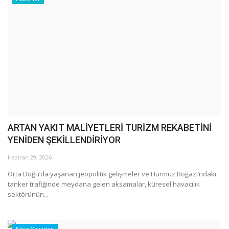
ARTAN YAKIT MALİYETLERİ TURİZM REKABETİNİ
YENİDEN ŞEKİLLENDİRİYOR
Haziran 29, 2026
Orta Doğu’da yaşanan jeopolitik gelişmeler ve Hürmüz Boğazı’ndaki
tanker trafiğinde meydana gelen aksamalar, küresel havacılık
sektörünün...
Köşe Yazarları