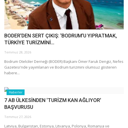
Galeri
BODER'DEN SERT ÇIKIŞ: 'BODRUM'U YIPRATMAK,
TÜRKİYE TURİZMİNİ...
Temmuz 28, 2026
Bodrum Otelciler Derneği (BODER) Başkanı Ömer Faruk Dengiz, Nefes
Gazetesi'nde yayımlanan ve Bodrum turizmini olumsuz gösteren
habere...
Haberler
7 AB ÜLKESİNDEN 'TURİZM KAN AĞLIYOR'
BAŞVURUSU
Temmuz 27, 2026
Latviya, Bulgaristan, Estonya, Litvanya, Polonya, Romanya ve