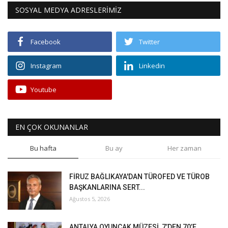
SOSYAL MEDYA ADRESLERİMİZ
Facebook
Twitter
Instagram
Linkedin
Youtube
EN ÇOK OKUNANLAR
Bu hafta
Bu ay
Her zaman
FİRUZ BAĞLIKAYA'DAN TÜROFED VE TÜROB
BAŞKANLARINA SERT...
Ağustos 5, 2026
ANTALYA OYUNCAK MÜZESİ, 7’DEN 70’E