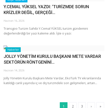
Y.CEMAL YÜKSEL YAZDI: 'TURİZMDE SORUN
KRİZLER DEĞİL, GERÇEĞİ...
Haziran 16, 2026
Transgoo Turizm Sahibi Y.Cemal YÜKSEL turizm gündemini
değerlendirdiği bir yazı kaleme aldı. İşte o yazı:
Haberler
JOLLY YÖNETİM KURULU BAŞKANI METE VARDAR
SEKTÖRÜN RÖNTGENİNİ...
Haziran 14, 2026
Jolly Yönetim Kurulu Başkanı Mete Vardar, EkoTürk TV ekranlarında
katıldığı canlı yayında iç ve dış turizmdeki son gelişmeleri, artan...
1
2
3
›
»