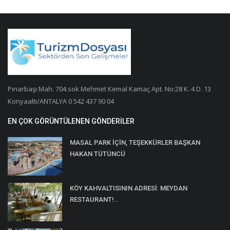
Pınarbaşı Mah. 704.sok Mehmet Kemal Kamaç Apt. No:28 K. 4 D. 13
Konyaaltı/ANTALYA 0 542 437 90 04
EN ÇOK GÖRÜNTÜLENEN GÖNDERILER
MASAL PARK İÇİN, TEŞEKKÜRLER BAŞKAN
HAKAN TÜTÜNCÜ
KÖY KAHVALTISININ ADRESİ: MEYDAN
RESTAURANT!..