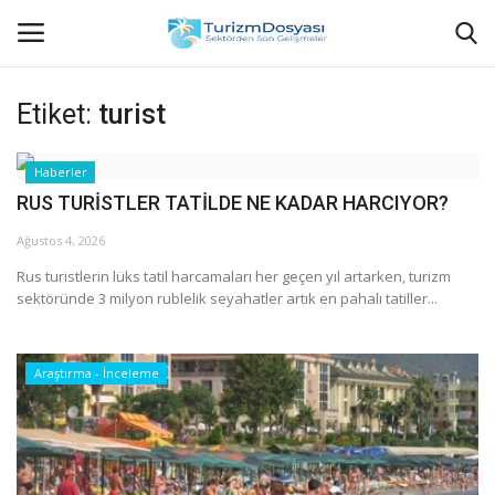
Etiket:
turist
Anasayfa
Haberler
RUS TURİSTLER TATİLDE NE KADAR HARCIYOR?
Bize Ulaşın
Ağustos 4, 2026
Künye
Rus turistlerin lüks tatil harcamaları her geçen yıl artarken, turizm
sektöründe 3 milyon rublelik seyahatler artık en pahalı tatiller...
Halil ÖNCÜ kimdir?
KVKK Aydınlatma Metni
Araştırma - İnceleme
Haberler
Görüntülü