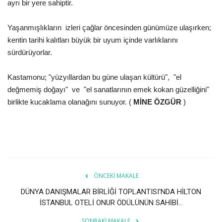
ayrı bir yere sahiptir.
Yaşanmışlıkların izleri çağlar öncesinden günümüze ulaşırken;
kentin tarihi kalıtları büyük bir uyum içinde varlıklarını
sürdürüyorlar.
Kastamonu; "yüzyıllardan bu güne ulaşan kültürü", "el
değmemiş doğayı" ve "el sanatlarının emek kokan güzelliğini"
birlikte kucaklama olanağını sunuyor. (
MİNE ÖZGÜR
)
ÖNCEKI MAKALE
DÜNYA DANIŞMALAR BİRLİĞİ TOPLANTISI'NDA HİLTON
İSTANBUL OTELİ ONUR ÖDÜLÜNÜN SAHİBİ...
SONRAKI MAKALE