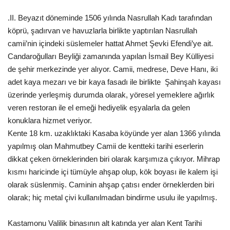
.II. Beyazıt döneminde 1506 yılında Nasrullah Kadı tarafından
Araştırma - İnceleme
köprü, şadırvan ve havuzlarla birlikte yaptırılan Nasrullah
camii’nin içindeki süslemeler hattat Ahmet Şevki Efendi’ye ait.
Lezzet Durakları
Candaroğulları Beyliği zamanında yapılan İsmail Bey Külliyesi
de şehir merkezinde yer alıyor. Camii, medrese, Deve Hanı, iki
Röportajlar
adet kaya mezarı ve bir kaya fasadı ile birlikte Şahinşah kayası
üzerinde yerleşmiş durumda olarak, yöresel yemeklere ağırlık
Gezi - Yorum
veren restoran ile el emeği hediyelik eşyalarla da gelen
konuklara hizmet veriyor.
Sizlerden Gelenler
Kente 18 km. uzaklıktaki Kasaba köyünde yer alan 1366 yılında
yapılmış olan Mahmutbey Camii de kentteki tarihi eserlerin
Yorumlar
dikkat çeken örneklerinden biri olarak karşımıza çıkıyor. Mihrap
kısmı haricinde içi tümüyle ahşap olup, kök boyası ile kalem işi
Video Tanıtım
olarak süslenmiş. Caminin ahşap çatısı ender örneklerden biri
olarak; hiç metal çivi kullanılmadan bindirme usulu ile yapılmış.
Köşe Yazarları
Kastamonu Valilik binasının alt katında yer alan Kent Tarihi