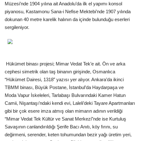
Galeri
Müzesi’nde 1904 yılına ait Anadolu’da ilk el yapımı konsol
piyanosu, Kastamonu Sana-i Nefise Mektebi’nde 1907 yılında
dokunan 40 metre karelik halının da içinde bulunduğu eserleri
sergileniyor.
Hükümet binası projesi; Mimar Vedat Tek’e ait. Ön ve arka
cephesi simetrik olan taş binanın girişinde, Osmanlıca
“Hükümet Dairesi, 1318” yazısı yer alıyor. Ankara’da ikinci
TBMM binası, Büyük Postane, İstanbul’da Haydarpaşa ve
Moda Vapur İskeleleri, Tarlabaşı Bulvarındaki Kamer Hatun
Camii, Nişantaşı’ndaki kendi evi, Laleli’deki Tayare Apartmanları
gibi bir çok esere imza atmış olan mimarın adının verildiği
“Mimar Vedat Tek Kültür ve Sanat Merkezi”nde ise Kurtuluş
Savaşının canlandırıldığı Şerife Bacı Anıtı, köy fırını, su
değirmeni, serender, keten tohumundan bezir yağı üretim yeri,