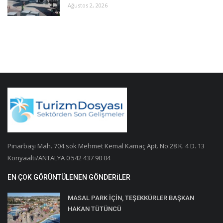
Ağustos 2, 2026
Pınarbaşı Mah. 704.sok Mehmet Kemal Kamaç Apt. No:28 K. 4 D. 13
Konyaaltı/ANTALYA 0 542 437 90 04
EN ÇOK GÖRÜNTÜLENEN GÖNDERILER
MASAL PARK İÇİN, TEŞEKKÜRLER BAŞKAN
HAKAN TÜTÜNCÜ