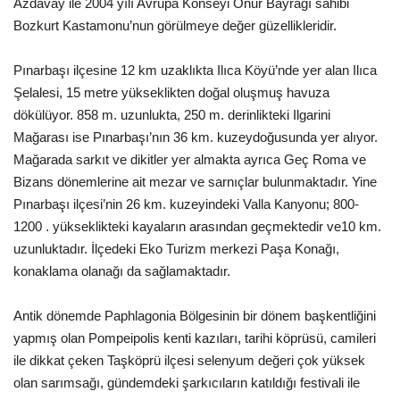
Azdavay ile 2004 yılı Avrupa Konseyi Onur Bayrağı sahibi
Bozkurt Kastamonu’nun görülmeye değer güzellikleridir.
Pınarbaşı ilçesine 12 km uzaklıkta Ilıca Köyü’nde yer alan Ilıca
Şelalesi, 15 metre yükseklikten doğal oluşmuş havuza
dökülüyor. 858 m. uzunlukta, 250 m. derinlikteki Ilgarini
Mağarası ise Pınarbaşı’nın 36 km. kuzeydoğusunda yer alıyor.
Mağarada sarkıt ve dikitler yer almakta ayrıca Geç Roma ve
Bizans dönemlerine ait mezar ve sarnıçlar bulunmaktadır. Yine
Pınarbaşı ilçesi’nin 26 km. kuzeyindeki Valla Kanyonu; 800-
1200 . yükseklikteki kayaların arasından geçmektedir ve10 km.
uzunluktadır. İlçedeki Eko Turizm merkezi Paşa Konağı,
konaklama olanağı da sağlamaktadır.
Antik dönemde Paphlagonia Bölgesinin bir dönem başkentliğini
yapmış olan Pompeipolis kenti kazıları, tarihi köprüsü, camileri
ile dikkat çeken Taşköprü ilçesi selenyum değeri çok yüksek
olan sarımsağı, gündemdeki şarkıcıların katıldığı festivali ile