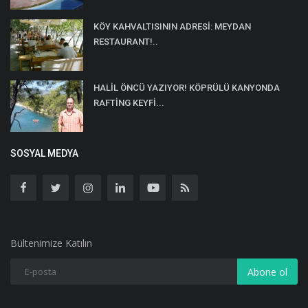
KÖY KAHVALTISININ ADRESİ: MEYDAN
RESTAURANT!..
HALİL ÖNCÜ YAZIYOR! KÖPRÜLÜ KANYONDA
RAFTİNG KEYFİ...
SOSYAL MEDYA
Bültenimize Katılın
Abone ol