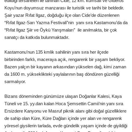
edildiği tersaneleri ile tanınan Cide, 12 km. kumsalı ve Gideros
Koyu’nun doyumsuz manzarası ile turistik ve tarihi bir beldedir.
Şair yazar Rıfat Ilgaz, doğduğu ilçe olan Cide’de düzenlenen
“Rıfat Ilgaz-Sarı Yazma Festivali”nin yanı sıra Kastamonu’da da
“Rıfat Ilgaz Şiir ve Öykü Yarışmaları” ile anılmakta, bir çok
sanatçı da katkıda bulunmaktadır.
Kastamonu’nun 135 kmlik sahilinin yanı sıra her ilçede
birbirinden farklı, maceraya açık, rengarenk bir yaşam bekliyor.
Bazen yalçın bir kayanın arkasından yükselen dağ, kimi zaman
da 1600 m. yükseklikteki yaylalarının baş döndüren güzelliği
sarmalıyor.
Bizans döneminden günümüze ulaşan Doğanlar Kalesi, Kaya
Tüneli ve 15. yy.dan kalan Hoca Şemsettin Camii’nin yanı sıra
Ersizdere Kanyonu ve Masruf piknik alanı gibi doğal güzelliklere
de sahip olan Küre, Küre Dağları içinde yer alan ve rengarenk
yöresel giysilerin tarlada, evde gündelik yaşam içinde de giyildiği