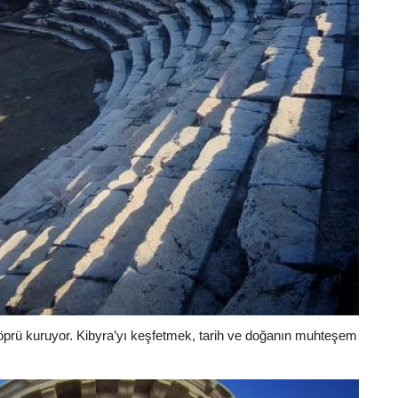
 köprü kuruyor. Kibyra’yı keşfetmek, tarih ve doğanın muhteşem