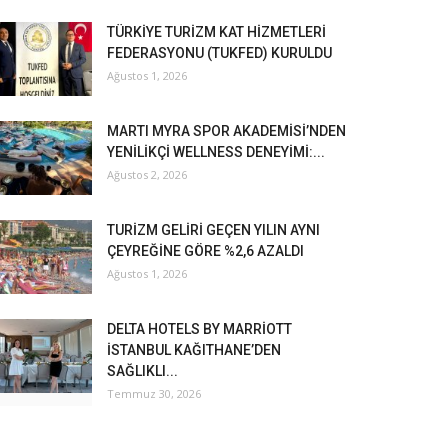
TÜRKİYE TURİZM KAT HİZMETLERİ
FEDERASYONU (TUKFED) KURULDU
Ağustos 1, 2026
MARTI MYRA SPOR AKADEMİSİ’NDEN
YENİLİKÇİ WELLNESS DENEYİMİ:...
Ağustos 2, 2026
TURİZM GELİRİ GEÇEN YILIN AYNI
ÇEYREĞİNE GÖRE %2,6 AZALDI
Ağustos 1, 2026
DELTA HOTELS BY MARRİOTT
İSTANBUL KAĞITHANE’DEN
SAĞLIKLI...
Temmuz 30, 2026