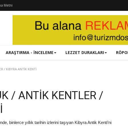
ma Metni
ARAŞTIRMA - İNCELEME
LEZZET DURAKLARI
RÖPO
 / KIBYRA ANTİK KENTİ
 / ANTİK KENTLER /
İ
, binlerce yıllık tarihin izlerini taşıyan Kibyra Antik Kenti’ni