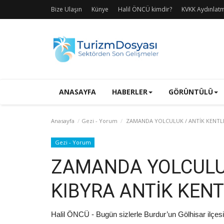
Bize Ulaşın
Künye
Halil ÖNCÜ kimdir?
KVKK Aydınlat
ANASAYFA
HABERLER
GÖRÜNTÜLÜ
Anasayfa
Gezi - Yorum
ZAMANDA YOLCULUK / ANTİK KENTLER
Gezi - Yorum
ZAMANDA YOLCULUK
KIBYRA ANTİK KENT
Halil ÖNCÜ - Bugün sizlerle Burdur’un Gölhisar ilçesinde