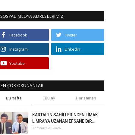
SOSYAL MEDYA ADRESLERİMİZ
Facebook
Twitter
Instagram
Linkedin
Youtube
EN ÇOK OKUNANLAR
Bu hafta
Bu ay
Her zaman
KARTAL’IN SAHİLLERİNDEN LİMAK
LİMRA’YA UZANAN EFSANE BİR...
Temmuz 28, 2026