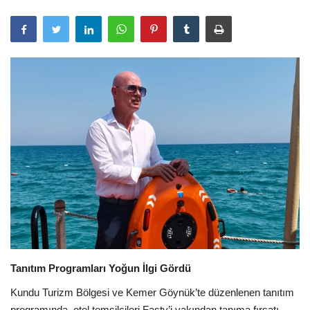
Araştırma - İnceleme
Lezzet Durakları
Röportajlar
Gezi - Yorum
Sizlerden Gelenler
Yorumlar
Video Tanıtım
Tanıtım Programları Yoğun İlgi Gördü
Köşe Yazarları
Kundu Turizm Bölgesi ve Kemer Göynük’te düzenlenen tanıtım
programında, otel temsilcileri Fasty’i yakından tanıma fırsatı