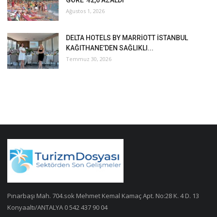
Ağustos 1, 2026
DELTA HOTELS BY MARRİOTT İSTANBUL
KAĞITHANE’DEN SAĞLIKLI...
Temmuz 30, 2026
Pınarbaşı Mah. 704.sok Mehmet Kemal Kamaç Apt. No:28 K. 4 D. 13
Konyaaltı/ANTALYA 0 542 437 90 04