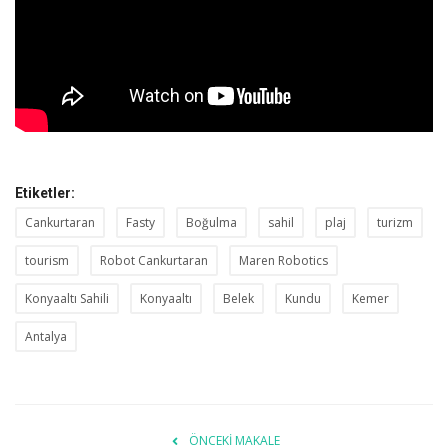
Etiketler:
Cankurtaran
Fasty
Boğulma
sahil
plaj
turizm
tourism
Robot Cankurtaran
Maren Robotics
Konyaaltı Sahili
Konyaaltı
Belek
Kundu
Kemer
Antalya
ÖNCEKI MAKALE