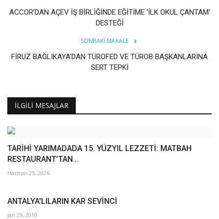
ACCOR’DAN AÇEV İŞ BİRLİĞİNDE EĞİTİME 'İLK OKUL ÇANTAM'
DESTEĞİ
SONRAKI MAKALE
FİRUZ BAĞLIKAYA'DAN TÜROFED VE TÜROB BAŞKANLARINA
SERT TEPKİ
İLGILI MESAJLAR
TARİHİ YARIMADADA 15. YÜZYIL LEZZETİ: MATBAH
RESTAURANT’TAN...
Haziran 25, 2026
ANTALYA'LILARIN KAR SEVİNCİ
Jan 29, 2010