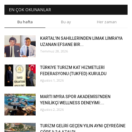
EN ÇOK OKUNANLAR
Bu hafta
Bu ay
Her zaman
KARTAL’IN SAHİLLERİNDEN LİMAK LİMRA’YA
UZANAN EFSANE BİR...
Temmuz 28, 2026
TÜRKİYE TURİZM KAT HİZMETLERİ
FEDERASYONU (TUKFED) KURULDU
Ağustos 1, 2026
MARTI MYRA SPOR AKADEMİSİ’NDEN
YENİLİKÇİ WELLNESS DENEYİMİ:...
Ağustos 2, 2026
TURİZM GELİRİ GEÇEN YILIN AYNI ÇEYREĞİNE
GÖRE %2,6 AZALDI