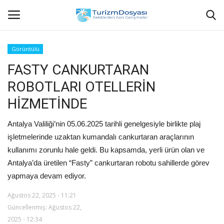
Görüntülü
FASTY CANKURTARAN
Anasayfa
ROBOTLARI OTELLERİN
Bize Ulaşın
HİZMETİNDE
Künye
Antalya Valiliği’nin 05.06.2025 tarihli genelgesiyle birlikte plaj
işletmelerinde uzaktan kumandalı cankurtaran araçlarının
Halil ÖNCÜ kimdir?
kullanımı zorunlu hale geldi. Bu kapsamda, yerli ürün olan ve
Antalya’da üretilen “Fasty” cankurtaran robotu sahillerde görev
KVKK Aydınlatma Metni
yapmaya devam ediyor.
Haberler
Ağustos 22, 2025 - 11:21
Güncellenmiş: Ağustos 22,
2025 - 12:34
Görüntülü