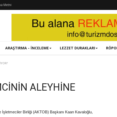
ma Metni
ARAŞTIRMA - İNCELEME
LEZZET DURAKLARI
RÖPO
İYOR!’
MCİNİN ALEYHİNE
e İşletmeciler Birliği (AKTOB) Başkanı Kaan Kavaloğlu,