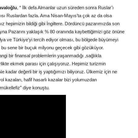
avaloğlu
, “ İlk defa Almanlar uzun süreden sonra Ruslar’ı
yısı Ruslardan fazla. Ama Nisan-Mayıs’ta çok az da olsa
z hepimizin bildiği gibi İngiltere. Dördüncü pazarımızda son
na Pazarını yaklaşık % 80 oranında kaybettiğimizi göz önüne
lya ve Türkiye’yi tercih ediyor olması, bu bölgede büyümeyi
e’de bu sene bir buçuk milyonu geçecek gibi gözüküyor.
angi bir finansal problemlerin yaşanmadığı ,sağlıkla
irlikte ekmek parası için çalışıyoruz. Hepimiz turizmin
 kadar değerli bir iş yaptığımızı biliyoruz. Ülkemiz için ne
ol kazaları, hafif hasarlı kazalar bizi yolumuzdan
mükellefiz” diye konuştu.