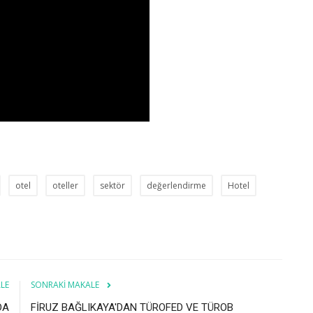
otel
oteller
sektör
değerlendirme
Hotel
LE
SONRAKI MAKALE
DA
FİRUZ BAĞLIKAYA'DAN TÜROFED VE TÜROB