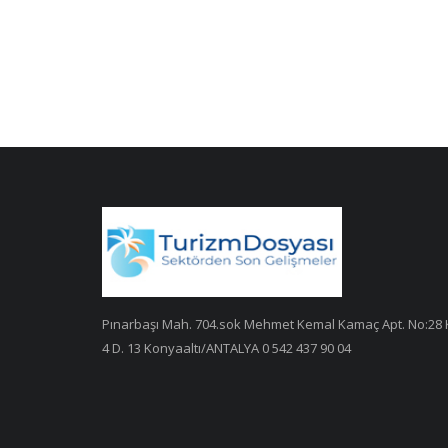
Pınarbaşı Mah. 704.sok Mehmet Kemal Kamaç Apt. No:28 
4 D. 13 Konyaaltı/ANTALYA 0 542 437 90 04