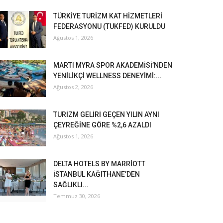
TÜRKİYE TURİZM KAT HİZMETLERİ
FEDERASYONU (TUKFED) KURULDU
Ağustos 1, 2026
MARTI MYRA SPOR AKADEMİSİ’NDEN
YENİLİKÇİ WELLNESS DENEYİMİ:...
Ağustos 2, 2026
TURİZM GELİRİ GEÇEN YILIN AYNI
ÇEYREĞİNE GÖRE %2,6 AZALDI
Ağustos 1, 2026
DELTA HOTELS BY MARRİOTT
İSTANBUL KAĞITHANE’DEN
SAĞLIKLI...
Temmuz 30, 2026