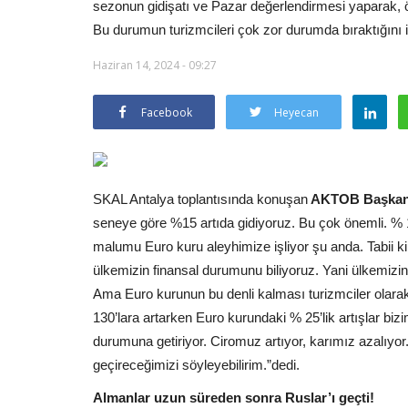
sezonun gidişatı ve Pazar değerlendirmesi yaparak, öz
Bu durumun turizmcileri çok zor durumda bıraktığını i
Haziran 14, 2024 - 09:27
Facebook
Heyecan
SKAL Antalya toplantısında konuşan
AKTOB Başkanı 
seneye göre %15 artıda gidiyoruz. Bu çok önemli. % 
malumu Euro kuru aleyhimize işliyor şu anda. Tabii k
ülkemizin finansal durumunu biliyoruz. Yani ülkemizin ik
Ama Euro kurunun bu denli kalması turizmciler olarak
130’lara artarken Euro kurundaki % 25’lik artışlar biz
durumuna getiriyor. Ciromuz artıyor, karımız azalıyo
geçireceğimizi söyleyebilirim.”dedi.
Almanlar uzun süreden sonra Ruslar’ı geçti!