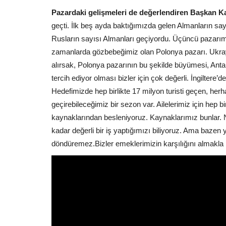
Pazardaki gelişmeleri de değerlendiren Başkan K
geçti. İlk beş ayda baktığımızda gelen Almanların sa
Rusların sayısı Almanları geçiyordu. Üçüncü pazarımı
zamanlarda gözbebeğimiz olan Polonya pazarı. Ukray
alırsak, Polonya pazarının bu şekilde büyümesi, Anta
tercih ediyor olması bizler için çok değerli. İngilter
Hedefimizde hep birlikte 17 milyon turisti geçen, herh
geçirebileceğimiz bir sezon var. Ailelerimiz için hep b
kaynaklarından besleniyoruz. Kaynaklarımız bunlar. Ne
kadar değerli bir iş yaptığımızı biliyoruz. Ama bazen y
döndüremez.Bizler emeklerimizin karşılığını almakla 