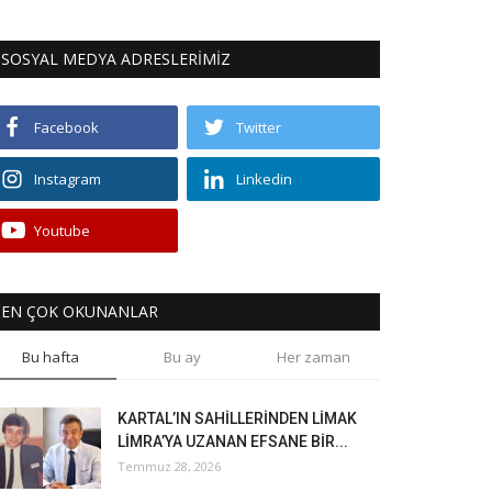
SOSYAL MEDYA ADRESLERİMİZ
Facebook
Twitter
Instagram
Linkedin
Youtube
EN ÇOK OKUNANLAR
Bu hafta
Bu ay
Her zaman
KARTAL’IN SAHİLLERİNDEN LİMAK
LİMRA’YA UZANAN EFSANE BİR...
Temmuz 28, 2026