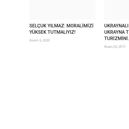
SELÇUK YILMAZ: MORALİMİZİ
UKRAYNALI 
YÜKSEK TUTMALIYIZ!
UKRAYNA T
TURİZMİNİ.
Kasım 5, 2020
Nisan 26, 2011