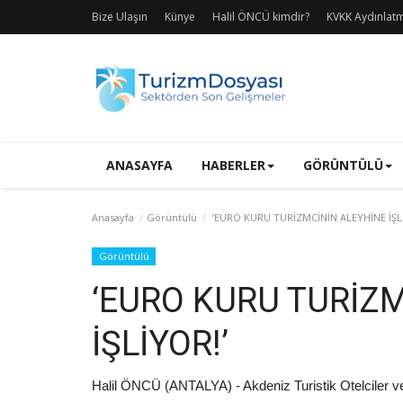
Bize Ulaşın
Künye
Halil ÖNCÜ kimdir?
KVKK Aydınlat
ANASAYFA
HABERLER
GÖRÜNTÜLÜ
Anasayfa
Görüntülü
‘EURO KURU TURİZMCİNİN ALEYHİNE İŞL
Görüntülü
‘EURO KURU TURİZ
İŞLİYOR!’
Halil ÖNCÜ (ANTALYA) - Akdeniz Turistik Otelciler v