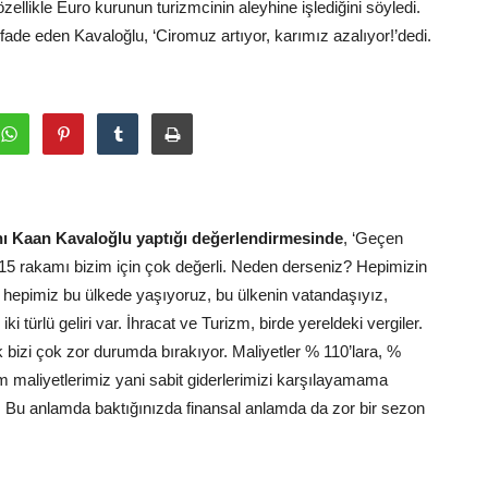
ellikle Euro kurunun turizmcinin aleyhine işlediğini söyledi.
fade eden Kavaloğlu, ‘Ciromuz artıyor, karımız azalıyor!’dedi.
Kaan Kavaloğlu yaptığı değerlendirmesinde
, ‘Geçen
15 rakamı bizim için çok değerli. Neden derseniz? Hepimizin
i hepimiz bu ülkede yaşıyoruz, bu ülkenin vatandaşıyız,
i türlü geliri var. İhracat ve Turizm, birde yereldeki vergiler.
 bizi çok zor durumda bırakıyor. Maliyetler % 110’lara, %
im maliyetlerimiz yani sabit giderlerimizi karşılayamama
r. Bu anlamda baktığınızda finansal anlamda da zor bir sezon