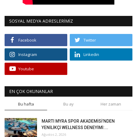
SOSYAL MEDYA ADRESLERİMİZ
Facebook
Twitter
Instagram
Linkedin
Youtube
EN ÇOK OKUNANLAR
Bu hafta
Bu ay
Her zaman
MARTI MYRA SPOR AKADEMİSİ’NDEN
YENİLİKÇİ WELLNESS DENEYİMİ:...
Ağustos 2, 2026