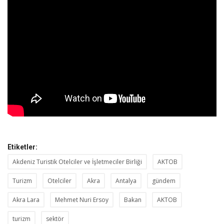
Etiketler:
Akdeniz Turistik Otelciler ve İşletmeciler Birliği
AKTOB
Turizm
Otelciler
Akra
Antalya
gündem
Akra Lara
Mehmet Nuri Ersoy
Bakan
AKTOB
turizm
sektör