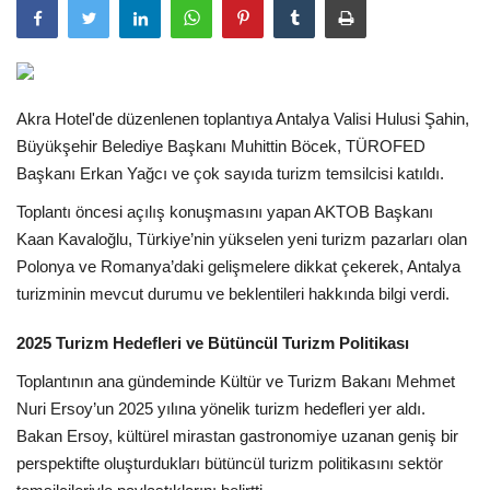
Araştırma - İnceleme
Lezzet Durakları
Akra Hotel'de düzenlenen toplantıya Antalya Valisi Hulusi Şahin,
Büyükşehir Belediye Başkanı Muhittin Böcek, TÜROFED
Röportajlar
Başkanı Erkan Yağcı ve çok sayıda turizm temsilcisi katıldı.
Toplantı öncesi açılış konuşmasını yapan AKTOB Başkanı
Gezi - Yorum
Kaan Kavaloğlu, Türkiye’nin yükselen yeni turizm pazarları olan
Polonya ve Romanya’daki gelişmelere dikkat çekerek, Antalya
Sizlerden Gelenler
turizminin mevcut durumu ve beklentileri hakkında bilgi verdi.
Yorumlar
2025 Turizm Hedefleri ve Bütüncül Turizm Politikası
Toplantının ana gündeminde Kültür ve Turizm Bakanı Mehmet
Video Tanıtım
Nuri Ersoy’un 2025 yılına yönelik turizm hedefleri yer aldı.
Bakan Ersoy, kültürel mirastan gastronomiye uzanan geniş bir
Köşe Yazarları
perspektifte oluşturdukları bütüncül turizm politikasını sektör