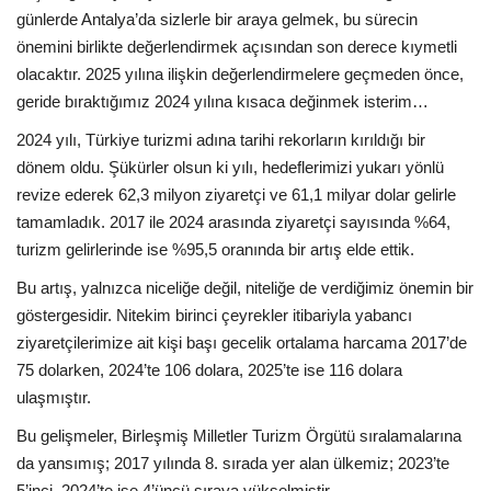
günlerde Antalya’da sizlerle bir araya gelmek, bu sürecin
önemini birlikte değerlendirmek açısından son derece kıymetli
olacaktır. 2025 yılına ilişkin değerlendirmelere geçmeden önce,
geride bıraktığımız 2024 yılına kısaca değinmek isterim…
2024 yılı, Türkiye turizmi adına tarihi rekorların kırıldığı bir
dönem oldu. Şükürler olsun ki yılı, hedeflerimizi yukarı yönlü
revize ederek 62,3 milyon ziyaretçi ve 61,1 milyar dolar gelirle
tamamladık. 2017 ile 2024 arasında ziyaretçi sayısında %64,
turizm gelirlerinde ise %95,5 oranında bir artış elde ettik.
Bu artış, yalnızca niceliğe değil, niteliğe de verdiğimiz önemin bir
göstergesidir. Nitekim birinci çeyrekler itibariyla yabancı
ziyaretçilerimize ait kişi başı gecelik ortalama harcama 2017’de
75 dolarken, 2024’te 106 dolara, 2025’te ise 116 dolara
ulaşmıştır.
Bu gelişmeler, Birleşmiş Milletler Turizm Örgütü sıralamalarına
da yansımış; 2017 yılında 8. sırada yer alan ülkemiz; 2023’te
5’inci, 2024’te ise 4’üncü sıraya yükselmiştir.