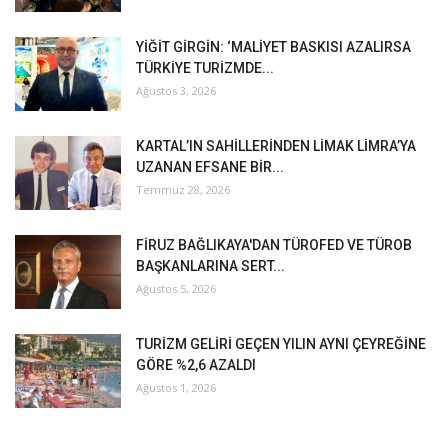
YİĞİT GİRGİN: ‘MALİYET BASKISI AZALIRSA
TÜRKİYE TURİZMDE...
Ağustos 3, 2026
KARTAL’IN SAHİLLERİNDEN LİMAK LİMRA’YA
UZANAN EFSANE BİR...
Temmuz 28, 2026
FİRUZ BAĞLIKAYA'DAN TÜROFED VE TÜROB
BAŞKANLARINA SERT...
Ağustos 5, 2026
TURİZM GELİRİ GEÇEN YILIN AYNI ÇEYREĞİNE
GÖRE %2,6 AZALDI
Ağustos 1, 2026