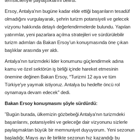
temsilcileriyle paylaştıklarını belirtti.
Galeri
Ersoy, Antalya’nın bugüne kadar elde ettiği başarıların tesadüf
olmadığını vurgulayarak, şehrin turizm potansiyeli ve gelecek
vizyonu hakkında detaylı değerlendirmelerde bulundu. Yapılan
yatırımlar, yeni pazarlara açılma stratejileri ve sürdürülebilir
turizm adımları da Bakan Ersoy’un konuşmasında öne çıkan
başlıklar arasında yer aldı.
Antalya’nın turizmdeki lider konumunu güçlendirmek adına
kamu ve özel sektörün iş birliği içinde hareket etmesinin
önemine değinen Bakan Ersoy, “Turizmi 12 aya ve tüm
Türkiye’ye yaymak istiyoruz. Antalya bu hedefte öncü rol
oynamaya devam edecek” dedi.
Bakan Ersoy konuşmasını şöyle sürdürdü:
"Bugün burada, ülkemizin gözbebeği Antalya’nın turizmdeki
başarılarını, potansiyelini ve geleceğe dair vizyonunu sizlerle
paylaşmaktan büyük bir memnuniyet duyuyorum. Yeni sezonun
başladığı; Mayıs ayı ile birlikte sezonun hız kazandığı bu