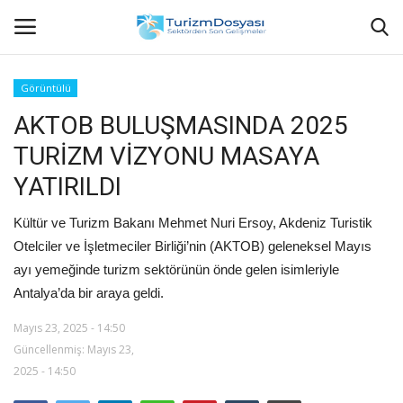
Görüntülü
AKTOB BULUŞMASINDA 2025
Anasayfa
TURİZM VİZYONU MASAYA
Bize Ulaşın
YATIRILDI
Künye
Kültür ve Turizm Bakanı Mehmet Nuri Ersoy, Akdeniz Turistik
Otelciler ve İşletmeciler Birliği’nin (AKTOB) geleneksel Mayıs
Halil ÖNCÜ kimdir?
ayı yemeğinde turizm sektörünün önde gelen isimleriyle
Antalya’da bir araya geldi.
KVKK Aydınlatma Metni
Mayıs 23, 2025 - 14:50
Güncellenmiş: Mayıs 23,
Haberler
2025 - 14:50
Görüntülü