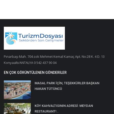
Pınarbaşı Mah. 704.sok Mehmet Kemal Kamaç Apt. No:28 K. 4 D. 13
Konyaaltı/ANTALYA 0 542 437 90 04
EN ÇOK GÖRÜNTÜLENEN GÖNDERILER
MASAL PARK İÇİN, TEŞEKKÜRLER BAŞKAN
HAKAN TÜTÜNCÜ
KÖY KAHVALTISININ ADRESİ: MEYDAN
RESTAURANT!..