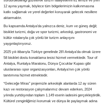
sürdürülebilirliği gözeterek turizm faaliyetlerini 81 ilimize ve yılın
12 ayına yaymak, böylece tüm bölgelerimizin kalkınmasına
katkı sağlamak ve yerel değerleri koruyarak gelecek nesillere
aktarmaktır.
Bu kapsamda Antalya’da yalnızca deniz, kum ve güneş değil;
bisiklet turizmi, doğa ve spor turizmi, arkeoloji, gastronomi ve
kültür rotalarıyla çok yönlü bir turizm anlayışını
yaygınlaştırıyoruz.
2025 yılı itibarıyla Türkiye genelinde 28’i Antalya’da olmak üzere
58 bisiklet dostu konaklama tesisi hizmet vermektedir. Tour of
Antalya, Runtalya Maratonu, Dünya Çocuklar Kupası gibi
uluslararası spor organizasyonları, Antalya’nın çok yönlü
tanıtımına hizmet etmektedir.
“Geleceğe Miras” projemizle arkeolojik alanlarda 12 ay süren
kazı ve restorasyon çalışmalarımız devam ederken, 2024
yılında yurtdışından toplam 1.149 eserin iadesini gerçekleştirdik.
Kültürel zenginliğimizi korumak ve dünya ile paylaşmak adına