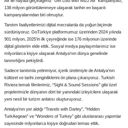
Air ile hayata geçirdiğimiz “Get Lost with Wizz Air” kampanyası,
138 milyon görüntülenmeye ulaşarak tarihin en başarılı
kampanyalarından biri olmuştur.
Tanıtım faaliyetlerimizi dijital mecralarda da yoğun biçimde
sürdürüyoruz. GoTürkiye platformumuz üzerinden 2024 yılında
901 milyon, 2025’in ilk çeyreğinde ise 176 milyonun üzerinde
dijital gösterim elde ettik. Sosyal medya paylaşımlarımız ise
milyonlarca kişiye ulaşarak Antalya’nın dünya genelinde
tanınırlığını pekiştirdi.
Sadece tanıtımla yetinmiyor, içerik üretimiyle de Antalya’nın
kültürel ve tarihi zenginliklerini ön plana çıkarıyoruz. Turkish
Riviera temalı filmlerimiz, “Sight & Sound Sessions” gibi özel
projelerimizle dünyanın dört bir yanındaki izleyicilere ulaşarak
yeni nesil bir turizm anlatısı oluşturuyoruz.
Antalya’nın yer aldığı “Travels with Darley”, “Hidden
TurkAegean” ve “Wonders of Turkey” gibi uluslararası yapımlar
sayesinde milyonlarca kişiye doğrudan temas ettik.