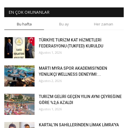
EN ÇOK OKUNANLAR
Bu hafta
Bu ay
Her zaman
TÜRKİYE TURİZM KAT HİZMETLERİ
FEDERASYONU (TUKFED) KURULDU
Ağustos 1, 2026
MARTI MYRA SPOR AKADEMİSİ’NDEN
YENİLİKÇİ WELLNESS DENEYİMİ:...
Ağustos 2, 2026
TURİZM GELİRİ GEÇEN YILIN AYNI ÇEYREĞİNE
GÖRE %2,6 AZALDI
Ağustos 1, 2026
KARTAL’IN SAHİLLERİNDEN LİMAK LİMRA’YA