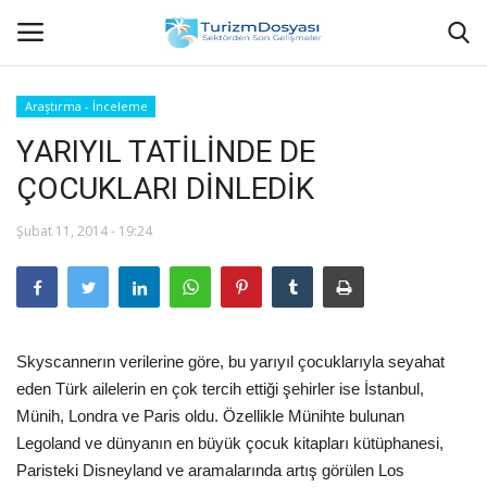
Araştırma - İnceleme
YARIYIL TATİLİNDE DE
Anasayfa
ÇOCUKLARI DİNLEDİK
Bize Ulaşın
Şubat 11, 2014 - 19:24
Künye
Halil ÖNCÜ kimdir?
Skyscannerın verilerine göre, bu yarıyıl çocuklarıyla seyahat
KVKK Aydınlatma Metni
eden Türk ailelerin en çok tercih ettiği şehirler ise İstanbul,
Münih, Londra ve Paris oldu. Özellikle Münihte bulunan
Haberler
Legoland ve dünyanın en büyük çocuk kitapları kütüphanesi,
Paristeki Disneyland ve aramalarında artış görülen Los
Görüntülü