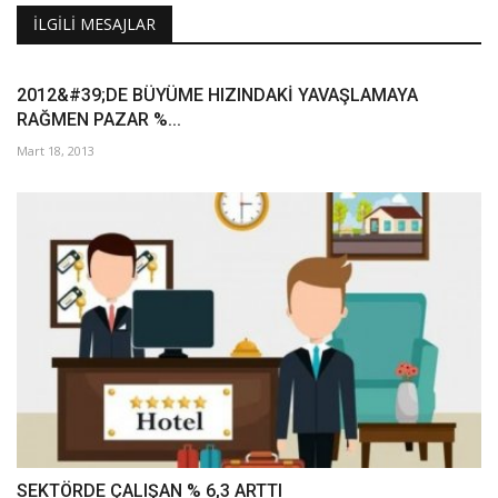
İLGILI MESAJLAR
2012&#39;DE BÜYÜME HIZINDAKİ YAVAŞLAMAYA
RAĞMEN PAZAR %...
Mart 18, 2013
SEKTÖRDE ÇALIŞAN % 6,3 ARTTI