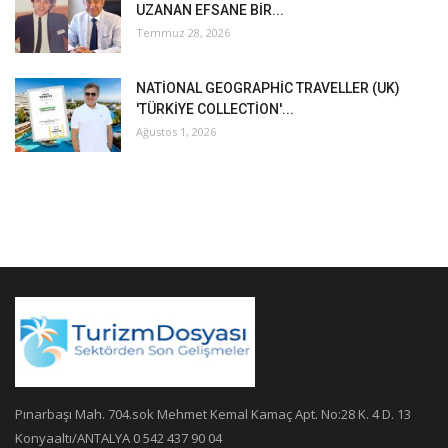
UZANAN EFSANE BİR...
Temmuz 28, 2026
NATİONAL GEOGRAPHİC TRAVELLER (UK)
'TÜRKİYE COLLECTİON'...
Ağustos 1, 2026
Pınarbaşı Mah. 704.sok Mehmet Kemal Kamaç Apt. No:28 K. 4 D. 13
Konyaaltı/ANTALYA 0 542 437 90 04