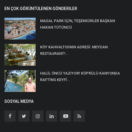
EN ÇOK GÖRÜNTÜLENEN GÖNDERILER
MASAL PARK İÇİN, TEŞEKKÜRLER BAŞKAN
HAKAN TÜTÜNCÜ
KÖY KAHVALTISININ ADRESİ: MEYDAN
RESTAURANT!..
HALİL ÖNCÜ YAZIYOR! KÖPRÜLÜ KANYONDA
RAFTİNG KEYFİ...
SOSYAL MEDYA