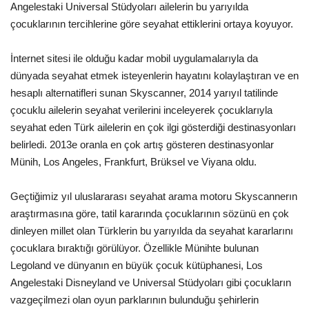
Angelestaki Universal Stüdyoları ailelerin bu yarıyılda
çocuklarının tercihlerine göre seyahat ettiklerini ortaya koyuyor.
Araştırma - İnceleme
İnternet sitesi ile olduğu kadar mobil uygulamalarıyla da
Lezzet Durakları
dünyada seyahat etmek isteyenlerin hayatını kolaylaştıran ve en
hesaplı alternatifleri sunan Skyscanner, 2014 yarıyıl tatilinde
Röportajlar
çocuklu ailelerin seyahat verilerini inceleyerek çocuklarıyla
seyahat eden Türk ailelerin en çok ilgi gösterdiği destinasyonları
Gezi - Yorum
belirledi. 2013e oranla en çok artış gösteren destinasyonlar
Münih, Los Angeles, Frankfurt, Brüksel ve Viyana oldu.
Sizlerden Gelenler
Geçtiğimiz yıl uluslararası seyahat arama motoru Skyscannerın
Yorumlar
araştırmasına göre, tatil kararında çocuklarının sözünü en çok
dinleyen millet olan Türklerin bu yarıyılda da seyahat kararlarını
Video Tanıtım
çocuklara bıraktığı görülüyor. Özellikle Münihte bulunan
Legoland ve dünyanın en büyük çocuk kütüphanesi, Los
Köşe Yazarları
Angelestaki Disneyland ve Universal Stüdyoları gibi çocukların
vazgeçilmezi olan oyun parklarının bulunduğu şehirlerin