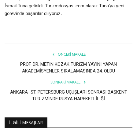
İsmail Tuna getirildi. Turizmdosyasi.com olarak Tuna'ya yeni
Araştırma - İnceleme
görevinde başarılar diliyoruz.
Lezzet Durakları
Röportajlar
ÖNCEKI MAKALE
Gezi - Yorum
PROF. DR. METİN KOZAK TURİZM YAYINI YAPAN
AKADEMİSYENLER SIRALAMASINDA 24. OLDU
Sizlerden Gelenler
SONRAKI MAKALE
Yorumlar
ANKARA–ST. PETERSBURG UÇUŞLARI SONRASI BAŞKENT
TURİZMİNDE RUSYA HAREKETLİLİĞİ
Video Tanıtım
İLGILI MESAJLAR
Köşe Yazarları