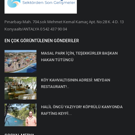
Pınarbaşı Mah. 704.sok Mehmet Kemal Kamaç Apt. No:28 K. 4 D. 13
Konyaaltı/ANTALYA 0 542 437 90 04
EN ÇOK GÖRÜNTÜLENEN GÖNDERILER
MASAL PARK İÇİN, TEŞEKKÜRLER BAŞKAN
HAKAN TÜTÜNCÜ
KÖY KAHVALTISININ ADRESİ: MEYDAN
RESTAURANT!..
HALİL ÖNCÜ YAZIYOR! KÖPRÜLÜ KANYONDA
RAFTİNG KEYFİ...