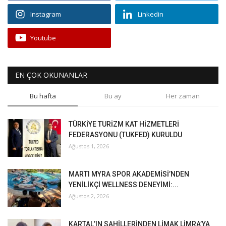
Instagram
Linkedin
Youtube
EN ÇOK OKUNANLAR
Bu hafta
Bu ay
Her zaman
TÜRKİYE TURİZM KAT HİZMETLERİ
FEDERASYONU (TUKFED) KURULDU
Ağustos 1, 2026
MARTI MYRA SPOR AKADEMİSİ’NDEN
YENİLİKÇİ WELLNESS DENEYİMİ:...
Ağustos 2, 2026
KARTAL’IN SAHİLLERİNDEN LİMAK LİMRA’YA