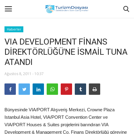
Haberler
VIA DEVELOPMENT FİNANS
Anasayfa
DİREKTÖRLÜĞÜ'NE İSMAİL TUNA
Bize Ulaşın
ATANDI
Künye
Ağustos 8, 2011 - 10:37
Halil ÖNCÜ kimdir?
KVKK Aydınlatma Metni
Bünyesinde VIA/PORT Alışveriş Merkezi, Crowne Plaza
Haberler
Istanbul Asia Hotel, VIA/PORT Convention Center ve
VIA/PORT Houses & Suites projelerini barındıran VIA
Görüntülü
Development & Management Co. Finans Direktörlüğü görevine