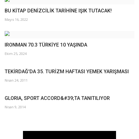
BU KİTAP DENİZCİLİK TARİHİNE IŞIK TUTACAK!
Mayıs 16, 2022
IRONMAN 70.3 TÜRKİYE 10 YAŞINDA
Ekim 25, 2024
TEKİRDAĞ'DA 35. TURİZM HAFTASI YEMEK YARIŞMASI
Nisan 24, 2011
GLORIA, SPORT ACCORD&#39;TA TANITILIYOR
Nisan 9, 2014