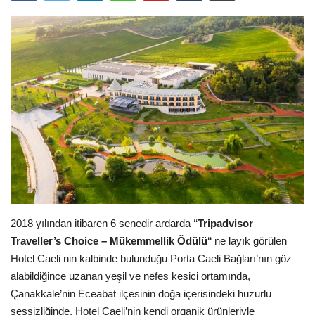
Araştırma - İnceleme
Lezzet Durakları
Röportajlar
Gezi - Yorum
Sizlerden Gelenler
Yorumlar
2018 yılından itibaren 6 senedir ardarda ‘‘
Tripadvisor
Traveller’s Choice – Mükemmellik Ödülü
‘‘ ne layık görülen
Video Tanıtım
Hotel Caeli nin kalbinde bulunduğu Porta Caeli Bağları’nın göz
alabildiğince uzanan yeşil ve nefes kesici ortamında,
Köşe Yazarları
Çanakkale’nin Eceabat ilçesinin doğa içerisindeki huzurlu
sessizliğinde, Hotel Caeli’nin kendi organik ürünleriyle