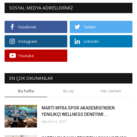
SOSYAL MEDYA ADRESLERİMİZ
Facebook
Twitter
Instagram
Linkedin
Youtube
EN ÇOK OKUNANLAR
Bu hafta
Bu ay
Her zaman
MARTI MYRA SPOR AKADEMİSİ’NDEN
YENİLİKÇİ WELLNESS DENEYİMİ:...
Ağustos 2, 2026