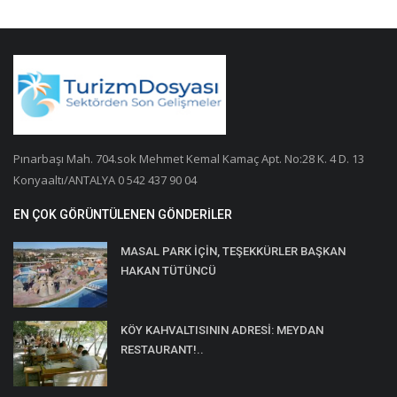
Pınarbaşı Mah. 704.sok Mehmet Kemal Kamaç Apt. No:28 K. 4 D. 13
Konyaaltı/ANTALYA 0 542 437 90 04
EN ÇOK GÖRÜNTÜLENEN GÖNDERILER
MASAL PARK İÇİN, TEŞEKKÜRLER BAŞKAN
HAKAN TÜTÜNCÜ
KÖY KAHVALTISININ ADRESİ: MEYDAN
RESTAURANT!..