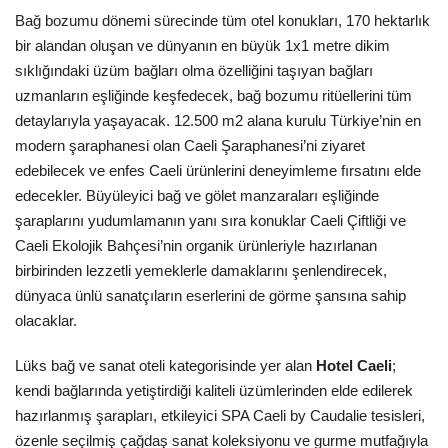
Bağ bozumu dönemi sürecinde tüm otel konukları, 170 hektarlık
bir alandan oluşan ve dünyanın en büyük 1x1 metre dikim
sıklığındaki üzüm bağları olma özelliğini taşıyan bağları
uzmanların eşliğinde keşfedecek, bağ bozumu ritüellerini tüm
detaylarıyla yaşayacak. 12.500 m2 alana kurulu Türkiye’nin en
modern şaraphanesi olan Caeli Şaraphanesi’ni ziyaret
edebilecek ve enfes Caeli ürünlerini deneyimleme fırsatını elde
edecekler. Büyüleyici bağ ve gölet manzaraları eşliğinde
şaraplarını yudumlamanın yanı sıra konuklar Caeli Çiftliği ve
Caeli Ekolojik Bahçesi’nin organik ürünleriyle hazırlanan
birbirinden lezzetli yemeklerle damaklarını şenlendirecek,
dünyaca ünlü sanatçıların eserlerini de görme şansına sahip
olacaklar.
Lüks bağ ve sanat oteli kategorisinde yer alan
Hotel Caeli
;
kendi bağlarında yetiştirdiği kaliteli üzümlerinden elde edilerek
hazırlanmış şarapları, etkileyici SPA Caeli by Caudalie tesisleri,
özenle seçilmiş çağdaş sanat koleksiyonu ve gurme mutfağıyla