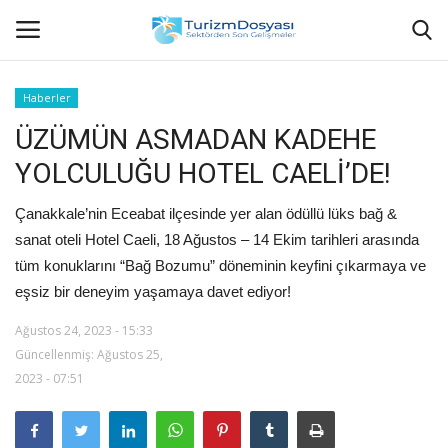
Haberler
ÜZÜMÜN ASMADAN KADEHE
Anasayfa
YOLCULUĞU HOTEL CAELİ’DE!
Bize Ulaşın
Çanakkale’nin Eceabat ilçesinde yer alan ödüllü lüks bağ &
Künye
sanat oteli Hotel Caeli, 18 Ağustos – 14 Ekim tarihleri arasında
tüm konuklarını “Bağ Bozumu” döneminin keyfini çıkarmaya ve
Halil ÖNCÜ kimdir?
eşsiz bir deneyim yaşamaya davet ediyor!
Ağustos 24, 2023 - 15:33
KVKK Aydınlatma Metni
Güncellenmiş: Ağustos 25,
2023 - 07:51
Haberler
Görüntülü