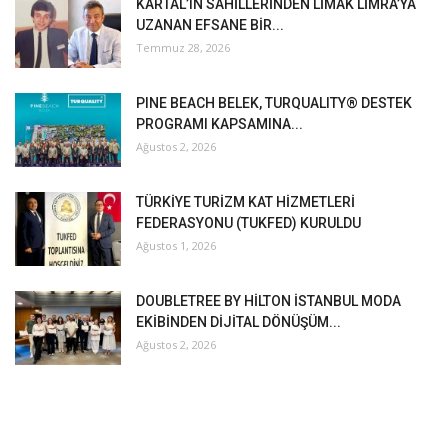
KARTAL’IN SAHİLLERİNDEN LİMAK LİMRA’YA
UZANAN EFSANE BİR...
Temmuz 28, 2026
PINE BEACH BELEK, TURQUALITY® DESTEK
PROGRAMI KAPSAMINA...
Ağustos 2, 2026
TÜRKİYE TURİZM KAT HİZMETLERİ
FEDERASYONU (TUKFED) KURULDU
Ağustos 1, 2026
DOUBLETREE BY HİLTON İSTANBUL MODA
EKİBİNDEN DİJİTAL DÖNÜŞÜM...
Ağustos 2, 2026