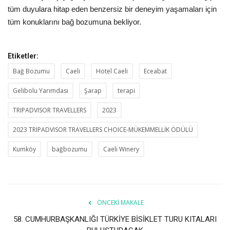
tüm duyulara hitap eden benzersiz bir deneyim yaşamaları için
tüm konuklarını bağ bozumuna bekliyor.
Etiketler:
Bağ Bozumu
Caeli
Hotel Caeli
Eceabat
Gelibolu Yarımdası
Şarap
terapi
TRIPADVISOR TRAVELLERS
2023
2023 TRIPADVISOR TRAVELLERS CHOICE-MÜKEMMELLİK ÖDÜLÜ
Kumköy
bağbozumu
Caeli Winery
ÖNCEKI MAKALE
58. CUMHURBAŞKANLIĞI TÜRKİYE BİSİKLET TURU KITALARI