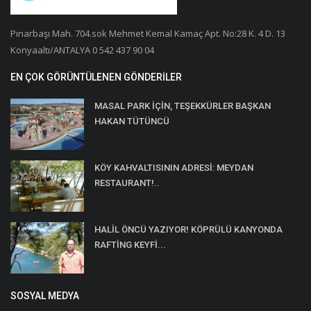
Pınarbaşı Mah. 704.sok Mehmet Kemal Kamaç Apt. No:28 K. 4 D. 13
Konyaaltı/ANTALYA 0 542 437 90 04
EN ÇOK GÖRÜNTÜLENEN GÖNDERILER
MASAL PARK İÇİN, TEŞEKKÜRLER BAŞKAN
HAKAN TÜTÜNCÜ
KÖY KAHVALTISININ ADRESİ: MEYDAN
RESTAURANT!..
HALİL ÖNCÜ YAZIYOR! KÖPRÜLÜ KANYONDA
RAFTİNG KEYFİ...
SOSYAL MEDYA