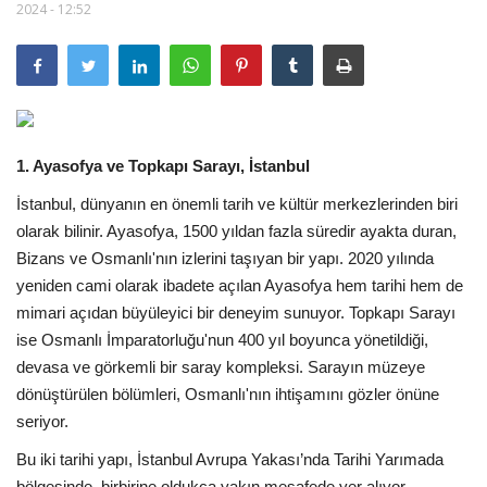
2024 - 12:52
Araştırma - İnceleme
Lezzet Durakları
Röportajlar
1. Ayasofya ve Topkapı Sarayı, İstanbul
İstanbul, dünyanın en önemli tarih ve kültür merkezlerinden biri
Gezi - Yorum
olarak bilinir. Ayasofya, 1500 yıldan fazla süredir ayakta duran,
Bizans ve Osmanlı'nın izlerini taşıyan bir yapı. 2020 yılında
Sizlerden Gelenler
yeniden cami olarak ibadete açılan Ayasofya hem tarihi hem de
mimari açıdan büyüleyici bir deneyim sunuyor. Topkapı Sarayı
Yorumlar
ise Osmanlı İmparatorluğu'nun 400 yıl boyunca yönetildiği,
devasa ve görkemli bir saray kompleksi. Sarayın müzeye
Video Tanıtım
dönüştürülen bölümleri, Osmanlı'nın ihtişamını gözler önüne
seriyor.
Köşe Yazarları
Bu iki tarihi yapı, İstanbul Avrupa Yakası’nda Tarihi Yarımada
bölgesinde, birbirine oldukça yakın mesafede yer alıyor.