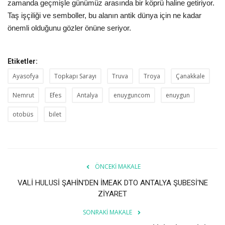
zamanda geçmişle günümüz arasında bir köprü haline getiriyor.
Taş işçiliği ve semboller, bu alanın antik dünya için ne kadar
önemli olduğunu gözler önüne seriyor.
Etiketler:
Ayasofya
Topkapı Sarayı
Truva
Troya
Çanakkale
Nemrut
Efes
Antalya
enuyguncom
enuygun
otobüs
bilet
ÖNCEKI MAKALE
VALİ HULUSİ ŞAHİN'DEN İMEAK DTO ANTALYA ŞUBESİ'NE
ZİYARET
SONRAKI MAKALE