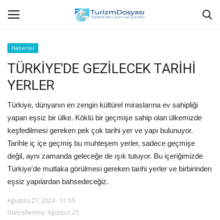
Haberler
TÜRKİYE'DE GEZİLECEK TARİHİ
Anasayfa
YERLER
Bize Ulaşın
Türkiye, dünyanın en zengin kültürel miraslarına ev sahipliği
Künye
yapan eşsiz bir ülke. Köklü bir geçmişe sahip olan ülkemizde
keşfedilmesi gereken pek çok tarihi yer ve yapı bulunuyor.
Halil ÖNCÜ kimdir?
Tarihle iç içe geçmiş bu muhteşem yerler, sadece geçmişe
değil, aynı zamanda geleceğe de ışık tutuyor. Bu içeriğimizde
KVKK Aydınlatma Metni
Türkiye'de mutlaka görülmesi gereken tarihi yerler ve birbirinden
eşsiz yapılardan bahsedeceğiz.
Haberler
Ağustos 27, 2024 - 11:55
Güncellenmiş: Ağustos 27,
Görüntülü