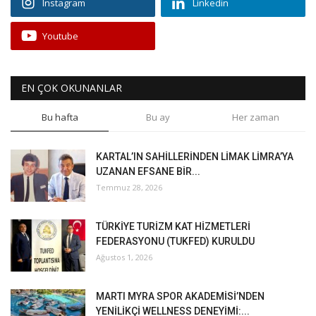
Instagram
Linkedin
Youtube
EN ÇOK OKUNANLAR
Bu hafta
Bu ay
Her zaman
KARTAL’IN SAHİLLERİNDEN LİMAK LİMRA’YA
UZANAN EFSANE BİR...
Temmuz 28, 2026
TÜRKİYE TURİZM KAT HİZMETLERİ
FEDERASYONU (TUKFED) KURULDU
Ağustos 1, 2026
MARTI MYRA SPOR AKADEMİSİ’NDEN
YENİLİKÇİ WELLNESS DENEYİMİ:...