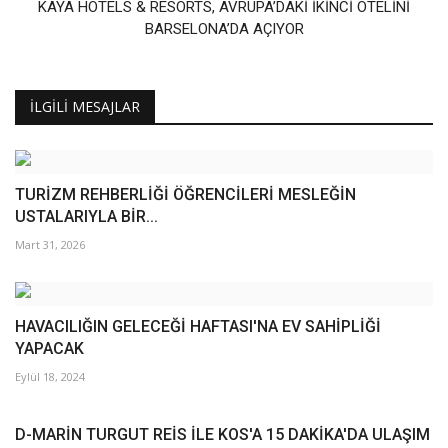
KAYA HOTELS & RESORTS, AVRUPA’DAKİ İKİNCİ OTELİNİ
BARSELONA’DA AÇIYOR
İLGILI MESAJLAR
TURİZM REHBERLİĞİ ÖĞRENCİLERİ MESLEĞİN
USTALARIYLA BİR...
Mart 31, 2026
HAVACILIĞIN GELECEĞİ HAFTASI'NA EV SAHİPLİĞİ
YAPACAK
Eylül 18, 2024
D-MARİN TURGUT REİS İLE KOS'A 15 DAKİKA'DA ULAŞIM