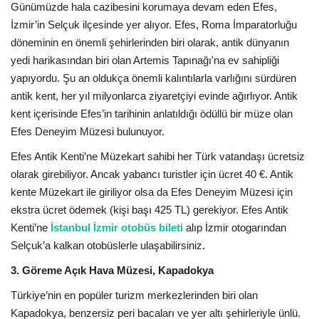
Günümüzde hala cazibesini korumaya devam eden Efes,
İzmir’in Selçuk ilçesinde yer alıyor. Efes, Roma İmparatorluğu
döneminin en önemli şehirlerinden biri olarak, antik dünyanın
yedi harikasından biri olan Artemis Tapınağı'na ev sahipliği
yapıyordu. Şu an oldukça önemli kalıntılarla varlığını sürdüren
antik kent, her yıl milyonlarca ziyaretçiyi evinde ağırlıyor. Antik
kent içerisinde Efes’in tarihinin anlatıldığı ödüllü bir müze olan
Efes Deneyim Müzesi bulunuyor.
Efes Antik Kenti’ne Müzekart sahibi her Türk vatandaşı ücretsiz
olarak girebiliyor. Ancak yabancı turistler için ücret 40 €. Antik
kente Müzekart ile giriliyor olsa da Efes Deneyim Müzesi için
ekstra ücret ödemek (kişi başı 425 TL) gerekiyor. Efes Antik
Kenti’ne
İstanbul İzmir otobüs bileti
alıp İzmir otogarından
Selçuk’a kalkan otobüslerle ulaşabilirsiniz.
3. Göreme Açık Hava Müzesi, Kapadokya
Türkiye’nin en popüler turizm merkezlerinden biri olan
Kapadokya, benzersiz peri bacaları ve yer altı şehirleriyle ünlü.