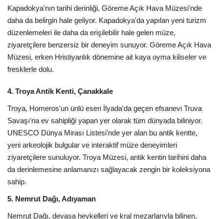
Kapadokya'nın tarihi derinliği, Göreme Açık Hava Müzesi'nde
daha da belirgin hale geliyor. Kapadokya'da yapılan yeni turizm
düzenlemeleri ile daha da erişilebilir hale gelen müze,
ziyaretçilere benzersiz bir deneyim sunuyor. Göreme Açık Hava
Müzesi, erken Hristiyanlık dönemine ait kaya oyma kiliseler ve
fresklerle dolu.
4. Troya Antik Kenti, Çanakkale
Troya, Homeros'un ünlü eseri İlyada'da geçen efsanevi Truva
Savaşı'na ev sahipliği yapan yer olarak tüm dünyada biliniyor.
UNESCO Dünya Mirası Listesi'nde yer alan bu antik kentte,
yeni arkeolojik bulgular ve interaktif müze deneyimleri
ziyaretçilere sunuluyor. Troya Müzesi, antik kentin tarihini daha
da derinlemesine anlamanızı sağlayacak zengin bir koleksiyona
sahip.
5. Nemrut Dağı, Adıyaman
Nemrut Dağı, devasa heykelleri ve kral mezarlarıyla bilinen,