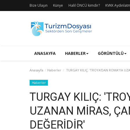
Bize Ulaşın
Künye
Halil ÖNCÜ kimdir?
KVKK Aydınlat
ANASAYFA
HABERLER
GÖRÜNTÜLÜ
Anasayfa
Haberler
TURGAY KILIÇ: 'TROYA’DAN ROMA’YA UZA
Haberler
TURGAY KILIÇ: 'TR
UZANAN MİRAS, ÇA
DEĞERİDİR'