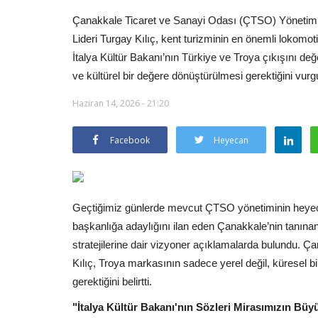
Çanakkale Ticaret ve Sanayi Odası (ÇTSO) Yönetim 
Lideri Turgay Kılıç, kent turizminin en önemli lokomot
İtalya Kültür Bakanı’nın Türkiye ve Troya çıkışını de
ve kültürel bir değere dönüştürülmesi gerektiğini vurg
Haziran 14, 2026 - 21:20
Facebook
Heyecan
Geçtiğimiz günlerde mevcut ÇTSO yönetiminin heyecan
başkanlığa adaylığını ilan eden Çanakkale’nin tanınan 
stratejilerine dair vizyoner açıklamalarda bulundu. 
Kılıç, Troya markasının sadece yerel değil, küresel bi
gerektiğini belirtti.
"İtalya Kültür Bakanı'nın Sözleri Mirasımızın Büy