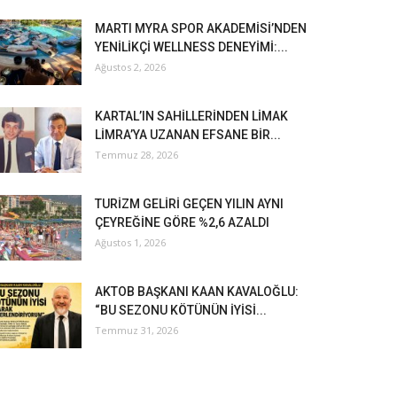
MARTI MYRA SPOR AKADEMİSİ’NDEN
YENİLİKÇİ WELLNESS DENEYİMİ:...
Ağustos 2, 2026
KARTAL’IN SAHİLLERİNDEN LİMAK
LİMRA’YA UZANAN EFSANE BİR...
Temmuz 28, 2026
TURİZM GELİRİ GEÇEN YILIN AYNI
ÇEYREĞİNE GÖRE %2,6 AZALDI
Ağustos 1, 2026
AKTOB BAŞKANI KAAN KAVALOĞLU:
“BU SEZONU KÖTÜNÜN İYİSİ...
Temmuz 31, 2026