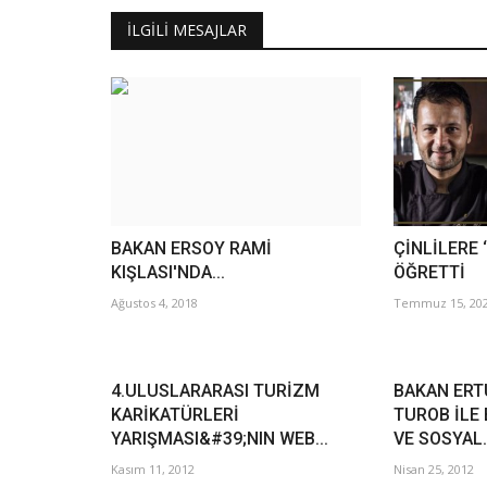
İLGILI MESAJLAR
BAKAN ERSOY RAMİ
ÇİNLİLERE 
KIŞLASI'NDA...
ÖĞRETTİ
Ağustos 4, 2018
Temmuz 15, 20
4.ULUSLARARASI TURİZM
BAKAN ERT
KARİKATÜRLERİ
TUROB İLE 
YARIŞMASI&#39;NIN WEB...
VE SOSYAL.
Kasım 11, 2012
Nisan 25, 2012