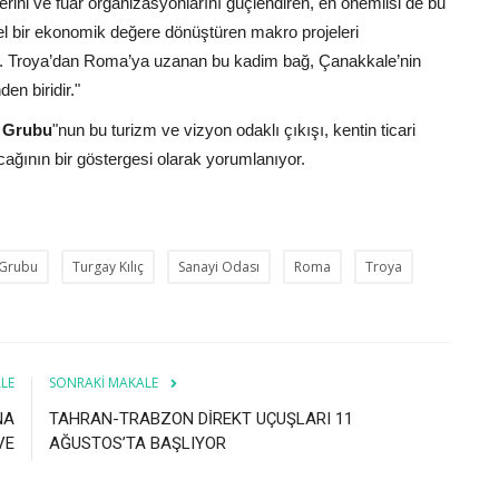
klerini ve fuar organizasyonlarını güçlendiren, en önemlisi de bu
eel bir ekonomik değere dönüştüren makro projeleri
 Troya’dan Roma’ya uzanan bu kadim bağ, Çanakkale’nin
en biridir."
 Grubu
"nun bu turizm ve vizyon odaklı çıkışı, kentin ticari
acağının bir göstergesi olarak yorumlanıyor.
 Grubu
Turgay Kılıç
Sanayi Odası
Roma
Troya
LE
SONRAKI MAKALE
NA
TAHRAN-TRABZON DİREKT UÇUŞLARI 11
VE
AĞUSTOS’TA BAŞLIYOR