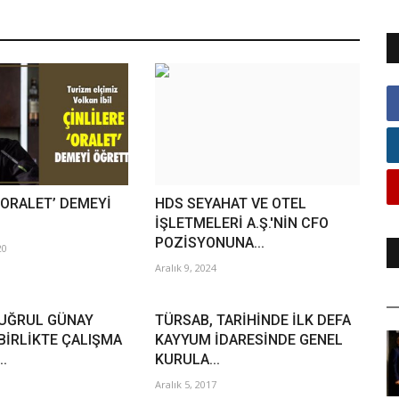
‘ORALET’ DEMEYİ
HDS SEYAHAT VE OTEL
İŞLETMELERİ A.Ş.'NİN CFO
POZİSYONUNA...
20
Aralık 9, 2024
UĞRUL GÜNAY
TÜRSAB, TARİHİNDE İLK DEFA
BİRLİKTE ÇALIŞMA
KAYYUM İDARESİNDE GENEL
..
KURULA...
Aralık 5, 2017