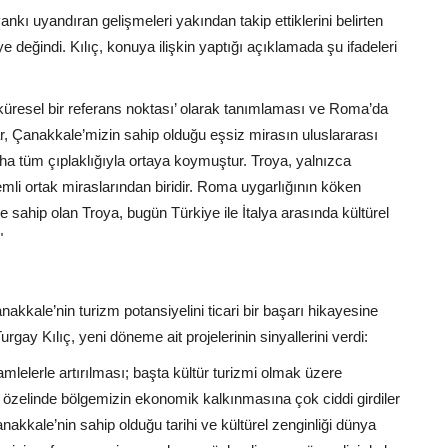
nkı uyandıran gelişmeleri yakından takip ettiklerini belirten
ye değindi. Kılıç, konuya ilişkin yaptığı açıklamada şu ifadeleri
 ‘küresel bir referans noktası’ olarak tanımlaması ve Roma’da
r, Çanakkale’mizin sahip olduğu eşsiz mirasın uluslararası
aha tüm çıplaklığıyla ortaya koymuştur. Troya, yalnızca
mli ortak miraslarından biridir. Roma uygarlığının köken
e sahip olan Troya, bugün Türkiye ile İtalya arasında kültürel
"
kale’nin turizm potansiyelini ticari bir başarı hikayesine
gay Kılıç, yeni döneme ait projelerinin sinyallerini verdi:
mlelerle artırılması; başta kültür turizmi olmak üzere
r özelinde bölgemizin ekonomik kalkınmasına çok ciddi girdiler
kkale’nin sahip olduğu tarihi ve kültürel zenginliği dünya