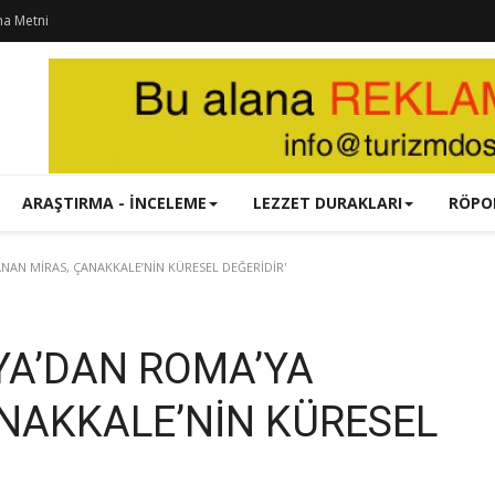
ma Metni
ARAŞTIRMA - İNCELEME
LEZZET DURAKLARI
RÖPO
NAN MİRAS, ÇANAKKALE’NİN KÜRESEL DEĞERİDİR'
OYA’DAN ROMA’YA
NAKKALE’NİN KÜRESEL