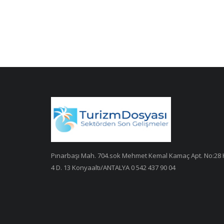
Pınarbaşı Mah. 704.sok Mehmet Kemal Kamaç Apt. No:28 
4 D. 13 Konyaaltı/ANTALYA 0 542 437 90 04