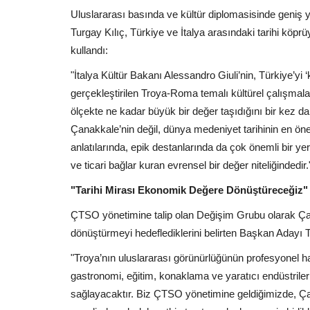
Uluslararası basında ve kültür diplomasisinde geniş ya
Turgay Kılıç, Türkiye ve İtalya arasındaki tarihi köprü
kullandı:
"İtalya Kültür Bakanı Alessandro Giuli’nin, Türkiye’yi
gerçekleştirilen Troya-Roma temalı kültürel çalışmala
ölçekte ne kadar büyük bir değer taşıdığını bir kez d
Çanakkale’nin değil, dünya medeniyet tarihinin en öne
anlatılarında, epik destanlarında da çok önemli bir yer
ve ticari bağlar kuran evrensel bir değer niteliğindedir.
"Tarihi Mirası Ekonomik Değere Dönüştüreceğiz"
ÇTSO yönetimine talip olan Değişim Grubu olarak Çanak
dönüştürmeyi hedeflediklerini belirten Başkan Adayı Tur
"Troya’nın uluslararası görünürlüğünün profesyonel ha
gastronomi, eğitim, konaklama ve yaratıcı endüstrile
sağlayacaktır. Biz ÇTSO yönetimine geldiğimizde, Çana