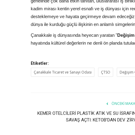
genelinde çok daha etkin tanıtan, uluslararası iş birli
kadim mirası kentin yerel esnafı ve iş dünyası için r
desteklemeye ve hayata geçirmeye devam edeceğiz.
dünya ile kurduğu güçlü ilişkinin en anlamlı simgelerind
Çanakkale iş dünyasında heyecan yaratan "
Değişim
hayatında kültürel değerlerin ne denli ön planda tutul
Etiketler:
Çanakkale Ticaret ve Sanayi Odası
ÇTSO
Değişim
ÖNCEKI MAKA
KEMER OTELCİLERİ PLASTİK ATIK VE SU İSRAFI
SAVAŞ AÇTI: KETOB’DAN DEV ZİR