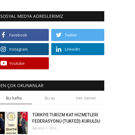
SOSYAL MEDYA ADRESLERİMİZ
Facebook
Twitter
Instagram
Linkedin
Youtube
EN ÇOK OKUNANLAR
Bu hafta
Bu ay
Her zaman
TÜRKİYE TURİZM KAT HİZMETLERİ
FEDERASYONU (TUKFED) KURULDU
Ağustos 1, 2026