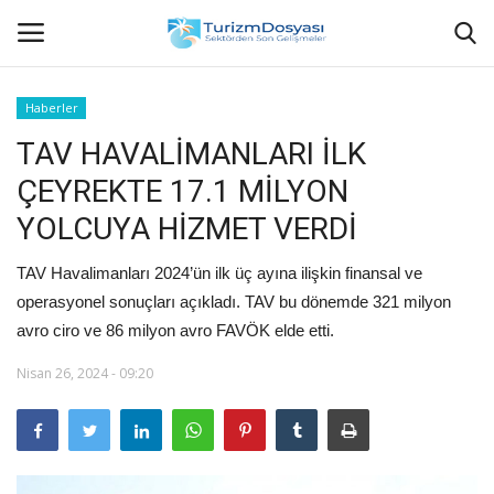
Haberler
TAV HAVALİMANLARI İLK
Anasayfa
ÇEYREKTE 17.1 MİLYON
Bize Ulaşın
YOLCUYA HİZMET VERDİ
Künye
TAV Havalimanları 2024’ün ilk üç ayına ilişkin finansal ve
operasyonel sonuçları açıkladı. TAV bu dönemde 321 milyon
Halil ÖNCÜ kimdir?
avro ciro ve 86 milyon avro FAVÖK elde etti.
KVKK Aydınlatma Metni
Nisan 26, 2024 - 09:20
Haberler
Görüntülü