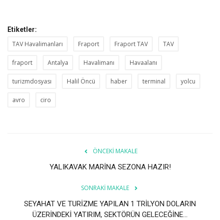
Etiketler:
TAV Havalimanları
Fraport
Fraport TAV
TAV
fraport
Antalya
Havalimanı
Havaalanı
turizmdosyası
Halil Öncü
haber
terminal
yolcu
avro
ciro
ÖNCEKI MAKALE
YALIKAVAK MARİNA SEZONA HAZIR!
SONRAKI MAKALE
SEYAHAT VE TURİZME YAPILAN 1 TRİLYON DOLARIN
ÜZERİNDEKİ YATIRIM, SEKTÖRÜN GELECEĞİNE...