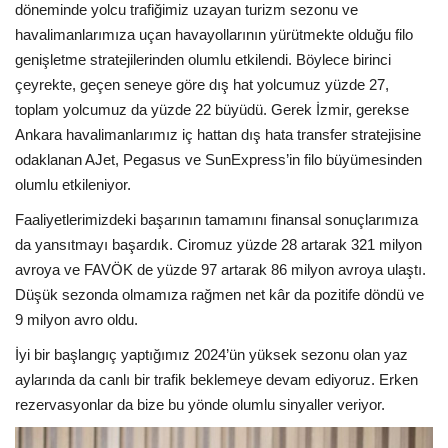
Galeri
döneminde yolcu trafiğimiz uzayan turizm sezonu ve
havalimanlarımıza uçan havayollarının yürütmekte olduğu filo
genişletme stratejilerinden olumlu etkilendi. Böylece birinci
çeyrekte, geçen seneye göre dış hat yolcumuz yüzde 27,
toplam yolcumuz da yüzde 22 büyüdü. Gerek İzmir, gerekse
Ankara havalimanlarımız iç hattan dış hata transfer stratejisine
odaklanan AJet, Pegasus ve SunExpress’in filo büyümesinden
olumlu etkileniyor.
Faaliyetlerimizdeki başarının tamamını finansal sonuçlarımıza
da yansıtmayı başardık. Ciromuz yüzde 28 artarak 321 milyon
avroya ve FAVÖK de yüzde 97 artarak 86 milyon avroya ulaştı.
Düşük sezonda olmamıza rağmen net kâr da pozitife döndü ve
9 milyon avro oldu.
İyi bir başlangıç yaptığımız 2024’ün yüksek sezonu olan yaz
aylarında da canlı bir trafik beklemeye devam ediyoruz. Erken
rezervasyonlar da bize bu yönde olumlu sinyaller veriyor.