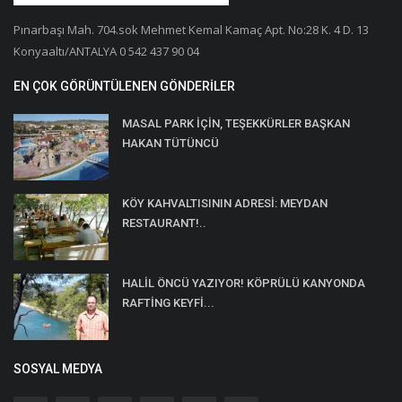
Pınarbaşı Mah. 704.sok Mehmet Kemal Kamaç Apt. No:28 K. 4 D. 13
Konyaaltı/ANTALYA 0 542 437 90 04
EN ÇOK GÖRÜNTÜLENEN GÖNDERILER
MASAL PARK İÇİN, TEŞEKKÜRLER BAŞKAN
HAKAN TÜTÜNCÜ
KÖY KAHVALTISININ ADRESİ: MEYDAN
RESTAURANT!..
HALİL ÖNCÜ YAZIYOR! KÖPRÜLÜ KANYONDA
RAFTİNG KEYFİ...
SOSYAL MEDYA