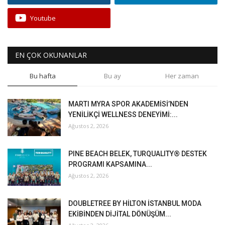
Youtube
EN ÇOK OKUNANLAR
Bu hafta
Bu ay
Her zaman
MARTI MYRA SPOR AKADEMİSİ’NDEN
YENİLİKÇİ WELLNESS DENEYİMİ:...
Ağustos 2, 2026
PINE BEACH BELEK, TURQUALITY® DESTEK
PROGRAMI KAPSAMINA...
Ağustos 2, 2026
DOUBLETREE BY HİLTON İSTANBUL MODA
EKİBİNDEN DİJİTAL DÖNÜŞÜM...