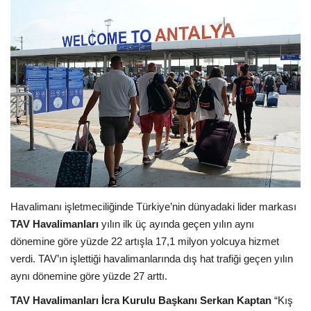
Araştırma - İnceleme
Lezzet Durakları
Röportajlar
Gezi - Yorum
Sizlerden Gelenler
Yorumlar
Havalimanı işletmeciliğinde Türkiye’nin dünyadaki lider markası
TAV Havalimanları
yılın ilk üç ayında geçen yılın aynı
dönemine göre yüzde 22 artışla 17,1 milyon yolcuya hizmet
Video Tanıtım
verdi. TAV’ın işlettiği havalimanlarında dış hat trafiği geçen yılın
aynı dönemine göre yüzde 27 arttı.
Köşe Yazarları
TAV Havalimanları İcra Kurulu Başkanı Serkan Kaptan
“Kış