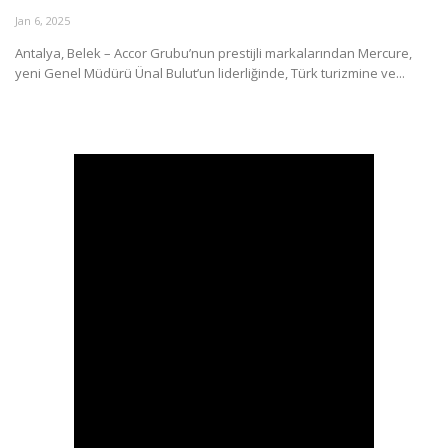
Galeri
Jan 6, 2025
Antalya, Belek – Accor Grubu’nun prestijli markalarından Mercure,
yeni Genel Müdürü Ünal Bulut’un liderliğinde, Türk turizmine ve...