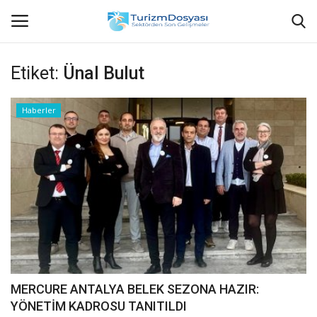
Etiket:
Ünal Bulut
Anasayfa
Haberler
Bize Ulaşın
Künye
Halil ÖNCÜ kimdir?
KVKK Aydınlatma Metni
Haberler
MERCURE ANTALYA BELEK SEZONA HAZIR:
YÖNETİM KADROSU TANITILDI
Görüntülü