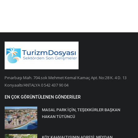
Pınarbaşı Mah. 704.sok Mehmet Kemal Kamaç Apt. No:28 K. 4 D. 13
Konyaaltı/ANTALYA 0 542 437 90 04
EN ÇOK GÖRÜNTÜLENEN GÖNDERILER
MASAL PARK İÇİN, TEŞEKKÜRLER BAŞKAN
HAKAN TÜTÜNCÜ
KÖY KAHVALTISININ ADRESİ: MEYDAN