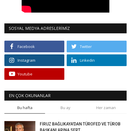
SOSYAL MEDYA ADRESLERİMİZ
Facebook
Twitter
Instagram
Linkedin
Youtube
EN ÇOK OKUNANLAR
Bu hafta
Bu ay
Her zaman
FİRUZ BAĞLIKAYA'DAN TÜROFED VE TÜROB
BAŞKANLARINA SERT...