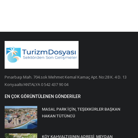
Pınarbaşı Mah. 704.sok Mehmet Kemal Kamaç Apt. No:28 K. 4 D. 13
Konyaaltı/ANTALYA 0 542 437 90 04
EN ÇOK GÖRÜNTÜLENEN GÖNDERILER
MASAL PARK İÇİN, TEŞEKKÜRLER BAŞKAN
HAKAN TÜTÜNCÜ
KÖY KAHVALTISININ ADRESİ: MEYDAN