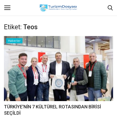
Etiket:
Teos
Anasayfa
Haberler
Bize Ulaşın
Künye
Halil ÖNCÜ kimdir?
KVKK Aydınlatma Metni
Haberler
TÜRKİYE'NİN 7 KÜLTÜREL ROTASINDAN BİRİSİ
SEÇİLDİ
Görüntülü