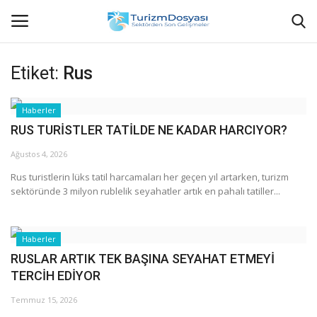
Etiket:
Rus
Anasayfa
Haberler
RUS TURİSTLER TATİLDE NE KADAR HARCIYOR?
Bize Ulaşın
Ağustos 4, 2026
Künye
Rus turistlerin lüks tatil harcamaları her geçen yıl artarken, turizm
sektöründe 3 milyon rublelik seyahatler artık en pahalı tatiller...
Halil ÖNCÜ kimdir?
KVKK Aydınlatma Metni
Haberler
RUSLAR ARTIK TEK BAŞINA SEYAHAT ETMEYİ
TERCİH EDİYOR
Haberler
Temmuz 15, 2026
Görüntülü