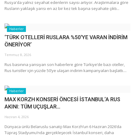
Rusya'da yalnız seyahat edenlerin sayısı artıyor. Araştırmalara göre
Rusların yaklaşık yarısı en az bir kez tek başına seyahate çıktı...
Araştırma - İnceleme
Lezzet Durakları
Haberler
‘TÜRK OTELLERİ RUSLARA %50'YE VARAN İNDİRİM
Röportajlar
ÖNERİYOR’
Temmuz 8, 2026
Gezi - Yorum
Rus basınına yansıyan son haberlere göre Türkiye’de bazı oteller,
Rus turistler için yüzde 50’ye ulaşan indirim kampanyaları başlattı....
Sizlerden Gelenler
Yorumlar
Haberler
MAX KORZH KONSERİ ÖNCESİ İSTANBUL’A RUS
Video Tanıtım
AKINI: TÜM UÇUŞLAR...
Haziran 4, 2026
Köşe Yazarları
Dünyaca ünlü Belaruslu sanatçı Max Korzh’un 6 Haziran 2026’da
Tüpraş Stadyumu’nda gerçekleşecek İstanbul konseri, daha