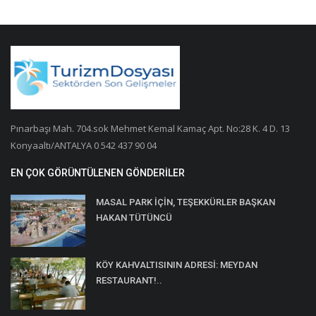
Pınarbaşı Mah. 704.sok Mehmet Kemal Kamaç Apt. No:28 K. 4 D. 13
Konyaaltı/ANTALYA 0 542 437 90 04
EN ÇOK GÖRÜNTÜLENEN GÖNDERILER
MASAL PARK İÇİN, TEŞEKKÜRLER BAŞKAN
HAKAN TÜTÜNCÜ
KÖY KAHVALTISININ ADRESİ: MEYDAN
RESTAURANT!..