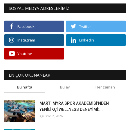
SOSYAL MEDYA ADRESLERİMİZ
Facebook
Twitter
Instagram
Linkedin
Youtube
EN ÇOK OKUNANLAR
Bu hafta
Bu ay
Her zaman
MARTI MYRA SPOR AKADEMİSİ’NDEN
YENİLİKÇİ WELLNESS DENEYİMİ:...
Ağustos 2, 2026