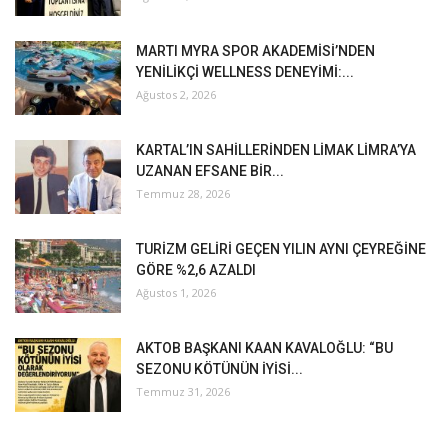
MARTI MYRA SPOR AKADEMİSİ’NDEN
YENİLİKÇİ WELLNESS DENEYİMİ:...
Ağustos 2, 2026
KARTAL’IN SAHİLLERİNDEN LİMAK LİMRA’YA
UZANAN EFSANE BİR...
Temmuz 28, 2026
TURİZM GELİRİ GEÇEN YILIN AYNI ÇEYREĞİNE
GÖRE %2,6 AZALDI
Ağustos 1, 2026
AKTOB BAŞKANI KAAN KAVALOĞLU: “BU
SEZONU KÖTÜNÜN İYİSİ...
Temmuz 31, 2026