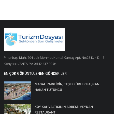
Pınarbaşı Mah. 704.sok Mehmet Kemal Kamaç Apt. No:28 K. 4 D. 13
Konyaaltı/ANTALYA 0 542 437 90 04
EN ÇOK GÖRÜNTÜLENEN GÖNDERILER
MASAL PARK İÇİN, TEŞEKKÜRLER BAŞKAN
HAKAN TÜTÜNCÜ
KÖY KAHVALTISININ ADRESİ: MEYDAN
RESTAURANT!..