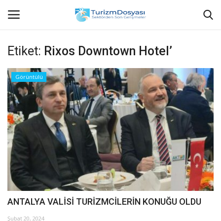
Etiket:
Rixos Downtown Hotel’
Anasayfa
Görüntülü
Bize Ulaşın
Künye
Halil ÖNCÜ kimdir?
KVKK Aydınlatma Metni
Haberler
ANTALYA VALİSİ TURİZMCİLERİN KONUĞU OLDU
Görüntülü
Şubat 20, 2024