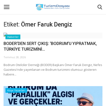
Etiket:
Ömer Faruk Dengiz
Anasayfa
Haberler
BODER'DEN SERT ÇIKIŞ: 'BODRUM'U YIPRATMAK,
Bize Ulaşın
TÜRKİYE TURİZMİNİ...
Künye
Temmuz 28, 2026
Bodrum Otelciler Derneği (BODER) Başkanı Ömer Faruk Dengiz, Nefes
Halil ÖNCÜ kimdir?
Gazetesi'nde yayımlanan ve Bodrum turizmini olumsuz gösteren
habere...
KVKK Aydınlatma Metni
Köşe Yazarları
Haberler
Görüntülü