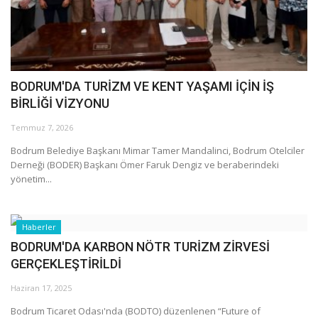
BODRUM'DA TURİZM VE KENT YAŞAMI İÇİN İŞ
BİRLİĞİ VİZYONU
Temmuz 7, 2026
Bodrum Belediye Başkanı Mimar Tamer Mandalinci, Bodrum Otelciler
Derneği (BODER) Başkanı Ömer Faruk Dengiz ve beraberindeki
yönetim...
Haberler
BODRUM'DA KARBON NÖTR TURİZM ZİRVESİ
GERÇEKLEŞTİRİLDİ
Haziran 17, 2025
Bodrum Ticaret Odası'nda (BODTO) düzenlenen “Future of