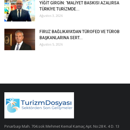
YİĞİT GİRGİN: ‘MALİYET BASKISI AZALIRSA
TÜRKİYE TURİZMDE...
Ağustos 3, 2026
FİRUZ BAĞLIKAYA'DAN TÜROFED VE TÜROB
BAŞKANLARINA SERT...
Ağustos 5, 2026
Pınarbaşı Mah. 704.sok Mehmet Kemal Kamaç Apt. No:28 K. 4 D. 13