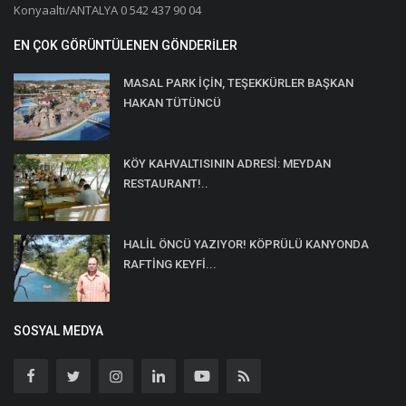
Konyaaltı/ANTALYA 0 542 437 90 04
EN ÇOK GÖRÜNTÜLENEN GÖNDERILER
MASAL PARK İÇİN, TEŞEKKÜRLER BAŞKAN
HAKAN TÜTÜNCÜ
KÖY KAHVALTISININ ADRESİ: MEYDAN
RESTAURANT!..
HALİL ÖNCÜ YAZIYOR! KÖPRÜLÜ KANYONDA
RAFTİNG KEYFİ...
SOSYAL MEDYA