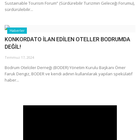
Sustainable Tourism Forum” (Sürdürebilir Turizmin Geleceği Forumu),
sürdürülebilir...
Haberler
KONKORDATO İLAN EDİLEN OTELLER BODRUMDA
DEĞİL!
Temmuz 17, 2024
Bodrum Otelciler Derneği (BODER) Yönetim Kurulu Başkanı Ömer
Faruk Dengiz, BODER ve kendi adının kullanılarak yapılan spekülatif
haber...