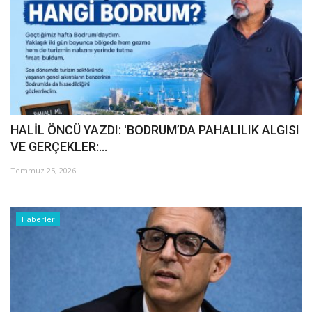
Araştırma - İnceleme
Lezzet Durakları
Röportajlar
HALİL ÖNCÜ YAZDI: 'BODRUM’DA PAHALILIK ALGISI
Gezi - Yorum
VE GERÇEKLER:...
Temmuz 25, 2026
Sizlerden Gelenler
Yorumlar
Haberler
Video Tanıtım
Köşe Yazarları