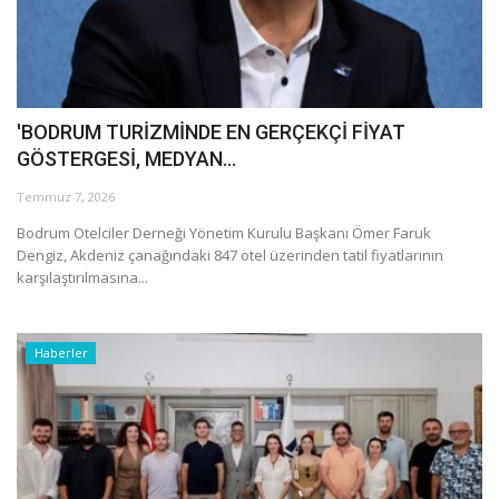
Galeri
'BODRUM TURİZMİNDE EN GERÇEKÇİ FİYAT
GÖSTERGESİ, MEDYAN...
Temmuz 7, 2026
Bodrum Otelciler Derneği Yönetim Kurulu Başkanı Ömer Faruk
Dengiz, Akdeniz çanağındaki 847 otel üzerinden tatil fiyatlarının
karşılaştırılmasına...
Haberler