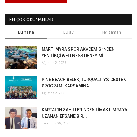
EN ÇOK OKUNANLAR
Bu hafta
Bu ay
Her zaman
MARTI MYRA SPOR AKADEMİSİ’NDEN
YENİLİKÇİ WELLNESS DENEYİMİ:...
Ağustos 2, 2026
PINE BEACH BELEK, TURQUALITY® DESTEK
PROGRAMI KAPSAMINA...
Ağustos 2, 2026
KARTAL’IN SAHİLLERİNDEN LİMAK LİMRA’YA
UZANAN EFSANE BİR...
Temmuz 28, 2026