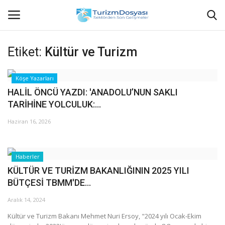
Etiket:
Kültür ve Turizm
Anasayfa
Köşe Yazarları
HALİL ÖNCÜ YAZDI: 'ANADOLU’NUN SAKLI
Bize Ulaşın
TARİHİNE YOLCULUK:...
Künye
Haziran 16, 2026
Halil ÖNCÜ kimdir?
Haberler
KVKK Aydınlatma Metni
KÜLTÜR VE TURİZM BAKANLIĞININ 2025 YILI
BÜTÇESİ TBMM'DE...
Haberler
Aralık 14, 2024
Kültür ve Turizm Bakanı Mehmet Nuri Ersoy, "2024 yılı Ocak-Ekim
Görüntülü