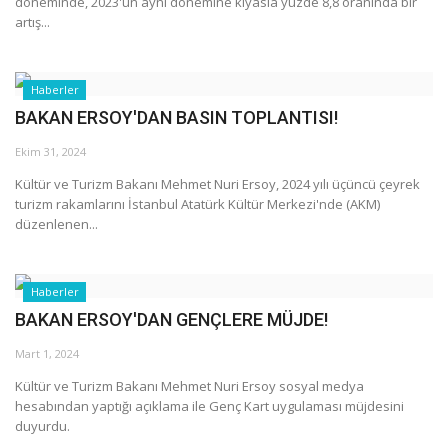
döneminde, 2023'ün aynı dönemine kıyasla yüzde 8,8 oranında bir
artış...
Araştırma - İnceleme
Haberler
Lezzet Durakları
BAKAN ERSOY'DAN BASIN TOPLANTISI!
Röportajlar
Ekim 31, 2024
Kültür ve Turizm Bakanı Mehmet Nuri Ersoy, 2024 yılı üçüncü çeyrek
Gezi - Yorum
turizm rakamlarını İstanbul Atatürk Kültür Merkezi'nde (AKM)
düzenlenen...
Sizlerden Gelenler
Haberler
Yorumlar
BAKAN ERSOY'DAN GENÇLERE MÜJDE!
Video Tanıtım
Mart 1, 2024
Kültür ve Turizm Bakanı Mehmet Nuri Ersoy sosyal medya
Köşe Yazarları
hesabından yaptığı açıklama ile Genç Kart uygulaması müjdesini
duyurdu.