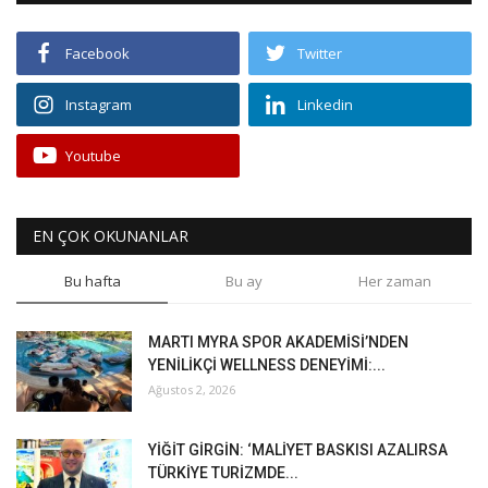
Facebook
Twitter
Instagram
Linkedin
Youtube
EN ÇOK OKUNANLAR
Bu hafta
Bu ay
Her zaman
MARTI MYRA SPOR AKADEMİSİ’NDEN
YENİLİKÇİ WELLNESS DENEYİMİ:...
Ağustos 2, 2026
YİĞİT GİRGİN: ‘MALİYET BASKISI AZALIRSA
TÜRKİYE TURİZMDE...