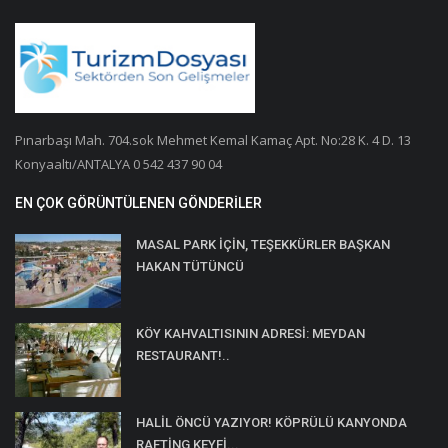
Pınarbaşı Mah. 704.sok Mehmet Kemal Kamaç Apt. No:28 K. 4 D. 13
Konyaaltı/ANTALYA 0 542 437 90 04
EN ÇOK GÖRÜNTÜLENEN GÖNDERILER
MASAL PARK İÇİN, TEŞEKKÜRLER BAŞKAN
HAKAN TÜTÜNCÜ
KÖY KAHVALTISININ ADRESİ: MEYDAN
RESTAURANT!..
HALİL ÖNCÜ YAZIYOR! KÖPRÜLÜ KANYONDA
RAFTİNG KEYFİ...