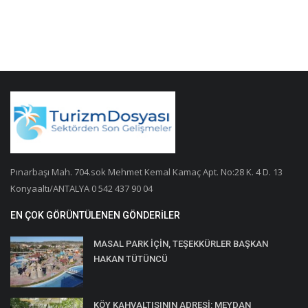
Pınarbaşı Mah. 704.sok Mehmet Kemal Kamaç Apt. No:28 K. 4 D. 13
Konyaaltı/ANTALYA 0 542 437 90 04
EN ÇOK GÖRÜNTÜLENEN GÖNDERILER
MASAL PARK İÇİN, TEŞEKKÜRLER BAŞKAN
HAKAN TÜTÜNCÜ
KÖY KAHVALTISININ ADRESİ: MEYDAN