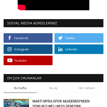
SOSYAL MEDYA ADRESLERİMİZ
Facebook
Twitter
Instagram
Linkedin
Youtube
EN ÇOK OKUNANLAR
Bu hafta
Bu ay
Her zaman
MARTI MYRA SPOR AKADEMİSİ’NDEN
YENİLİKÇİ WELLNESS DENEYİMİ:...