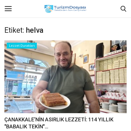
Etiket:
helva
Anasayfa
Lezzet Durakları
Bize Ulaşın
Künye
Halil ÖNCÜ kimdir?
KVKK Aydınlatma Metni
Haberler
ÇANAKKALE’NİN ASIRLIK LEZZETİ: 114 YILLIK
"BABALIK TEKİN"...
Görüntülü